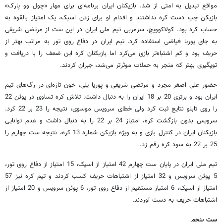
مواقع تبدیل به امتی از شد. بازیکنان ایران برنامه‌ای برای مهار «چول وو پارک»
بازیکن چپ دست کره نداشتند و اقدام او برای زدن اسپک، یک امتیاز بالقوه به
حساب کره بود. کولاکوویچ، سرمربی تیم ملی ایران در این ست از مرتضی شریفی
به جای پوریا فیاضی استفاده کرد. تیم ایران در دفاع روی تور به مراتب بهتر از
حریف بود و کم اشتباه‌تر بازی می‌کرد اما بازیکنان کره این ضعف را با دریافت و
توپگیری بهتر که منجر به حملات موثرتر می‌شد، جبران کردند.
حضور علی اصغر مجرد و مرتضی شریفی و پوریا یلی، خون تازه‌ای در رگ‌های تیم
ایران بود و برتری 20 بر 18 ایران را به دنبال داشت. تلاش کره تساوی در پوئن 22
را روی تابلو نتایج ثبت کرد ولی خطای سرویس موسوی، نتیجه را 23 بر 22 کرد.
سرویس بدون بازگشت کره، امتیاز 24 بر 22 را به دنبال داشت و عدم توانایی
بازیکنان ایران در کنترل بازی و به ویژه بازیکن شماره 13 کره، نتیجه ست چهارم را
25 بر 22 به سود کره رقم زد.
تیم ملی ایران در پایان ست چهارم 42 امتیاز از اسپک، 15 امتیاز از دفاع روی تور،
5 پوئن سرویس و 32 امتیاز از اشتباهات حریف کسب کردند و تیم کره نیز 57
امتیاز از اسپک، 6 امتیاز مستقیم از دفاع روی تور، 6 پوئن سرویس و 20 امتیاز از
اشتباهات حریف به دست آوردند.
ست پنجم