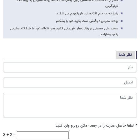
کمتر از 24 ساعت تا شکستن رکورد رضازاده؟/ حمله بهداد سلیمی به وزنه 215
کیلوگرمی
رضازاده: به دلم افتاده این بار رکوردم می شکند
بهداد سلیمی : وقتش است رکورد دنیا را بشکنم
سعید علی حسینی در رقابت‌های قهرمانی کشور /من نتوانستم،اما خدا کند سلیمی
رکورد رضازاده…
نظر شما
*
لطفا حاصل عبارت را در جعبه متن روبرو وارد کنید
3 + 2 =