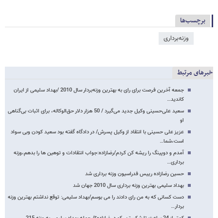
برچسب‌ها
وزنه‌برداری
خبرهای مرتبط
جمعه آخرین فرصت برای رای به بهترین وزنه‌بردار سال 2010 /بهداد سلیمی از ایران
کاندید…
سعید علی‌حسینی وکیل جدید می‌گیرد / 50 هزار دلار حق‌الوکاله، برای اثبات بی‌گناهی
او
عزیز علی حسینی با انتقاد از وکیل پسرش/ در دادگاه گفته بود سعید کودن وبی سواد
است،شما…
آمدم و دوپینگ را ریشه کن کردم/رضازاده:جواب انتقادات و توهین ها را بدهم،وزنه
برداری…
حسین رضازاده رییس فدراسیون وزنه برداری شد
بهداد سلیمی بهترین وزنه برداری سال 2010 جهان شد
دست کسانی که به من رای دادند را می بوسم/بهداد سلیمی: توقع نداشتم بهترین وزنه
بردار…