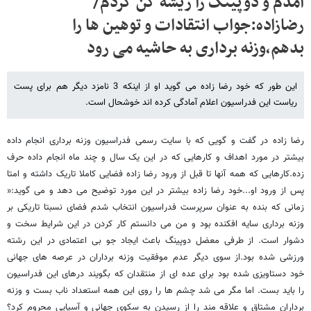
آمدم و دوپینگ را ریشه کن کردم/
رضازاده:جواب انتقادات و توهین ها را
بدهم،وزنه برداری به حاشیه می رود
این طور که خود رضا زاده می گوید او از اینکه 3 نامزد دیگر هم برای پست
ریاست این فدراسیون اعلام آمادگی کرده اند خوشحال است.
رضا زاده در گفت و گویی که با سایت رسمی فدراسیون وزنه برداری انجام داده
بیشتر در مورد اهداف و کارهایی که در این یک سال و چند ماه انجام داده حرف
زده.کارهایی که همه آنها تا قبل از ورود رضا زاده فضایی کاملا تاریک داشته و امتا
پس از ورود او...خود رضا زاده بیشتر در این مورد توضیح می دهد و می گوید:«
زمانی که بنده به عنوان سرپرست فدراسیون انتخاب شدم فضای نسبتا تاریکی بر
وزنه برداری سایه افکنده بود و من می دانستم کار کردن در این شرایط سخت و
دشوار است. از طرفی معضل دوپینگ باعث ایجاد جو بی اعتمادی در این رشته
ورزشی شده بود.از سوی دیگر عدم موفقیت وزنه برداران در عرصه های جهانی
خود دستاویزی شده بود برای عده ای از منتقدان که بگویند درهای این فدراسیون
را باید بست. اما مگر می شد چشم ها را روی این همه استعداد ناب بست و وزنه
برداران مشتاق و علاقه مند را از رسیدن به سکوی جهانی و آسیایی محروم کرد؟