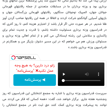
ارزش پیدا می کند که بدانیم سالی که سپری شد یکی پرمشغله ترین سالهای وزنه
برداری بود و وزنه برداران ما در مسابقات متعددی از جمله رقابتهای قهرمانی
جوانان جهان، المپیک نوجوانان سنگاپور، رقابتهای قهرمانی بزرگسالان جهان و
بازیهای آسیایی گوانگجو شرکت کردند و اتفاقا در همه این رقابتها صاحب گردن آویز
طلا شدیم. در هر صورت حتی اگر قرار باشد از اعتبارم هزینه کنم، تا روز آخری که
در فدراسیون وزنه برداری مسئولیت داشته باشم، با قدرت و جدیت تمام برای
پاکسازی و سلامتی این رشته ایستادگی می کنم و از تمام اهالی وزنه برداری و
مسئولان ورزش هم می خواهم که در این مسیر دشوار، یاریگر من و همکارنم در
فدراسیون وزنه برداری باشند.»
زانو درد دارین؟ به هیچ وجه
عمل نکنید❌ "پرسش‌نامه"
◀ پرسش‌نامه
سرپرست فدراسیون وزنه برداری با اشاره به مجمع انتخاباتی این فدراسیون که روز
پنجشنبه هفته جاری برگزار خواهد شد، گفت: «همه کسانی که فکر می کردند می
توانند به پیشرفت وزنه برداری کمک کنند حق ثبت نام در مجمع انتخاباتی را