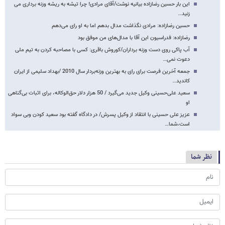
این بار حسین رضازاده بیانیه نوشت/آقای مرادی! چرا تیشه به ریشه وزنه برداری می
زنید…
حسین رضازاده: مرادی نگذاشت مدال بدهم اما به او رای می‌دهم
رضازاده: فدراسیون این آقا با مدال‌های من موفق بود
آب پاکی روی دست وزنه برداران/کوروش باقری: کسی با مصاحبه کردن به تیم ملی
دعوت نمی…
جمعه آخرین فرصت برای رای به بهترین وزنه‌بردار سال 2010 /بهداد سلیمی از ایران
کاندید…
سعید علی‌حسینی وکیل جدید می‌گیرد / 50 هزار دلار حق‌الوکاله، برای اثبات بی‌گناهی
او
عزیز علی حسینی با انتقاد از وکیل پسرش/ در دادگاه گفته بود سعید کودن وبی سواد
است،شما…
نظر شما