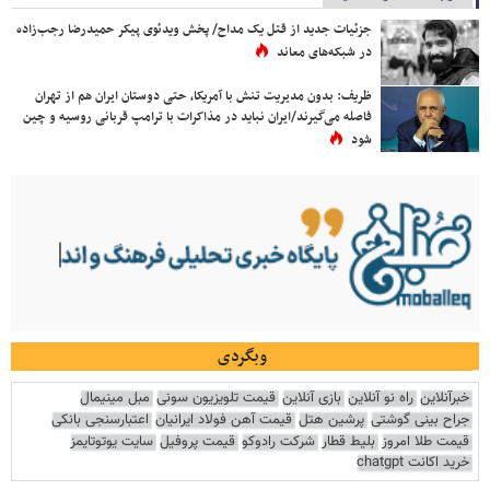
جزئیات جدید از قتل یک مداح/ پخش ویدئوی پیکر حمیدرضا رجب‌زاده
در شبکه‌های معاند
ظریف: بدون مدیریت تنش با آمریکا، حتی دوستان ایران هم از تهران
فاصله می‌گیرند/ایران نباید در مذاکرات با ترامپ قربانی روسیه و چین
شود
وبگردی
خبرآنلاین
راه نو آنلاین
بازی آنلاین
قیمت تلویزیون سونی
مبل مینیمال
جراح بینی گوشتی
پرشین هتل
قیمت آهن فولاد ایرانیان
اعتبارسنجی بانکی
قیمت طلا امروز
بلیط قطار
شرکت رادوکو
قیمت پروفیل
سایت یوتوتایمز
خرید اکانت chatgpt