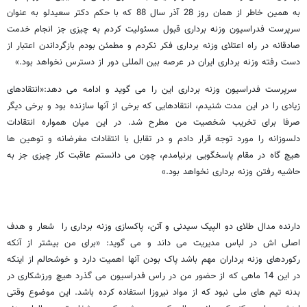
به همین خاطر از همان روز 28 آذر سال 88 که با حکم دکتر سعیدلو به عنوان
سرپرست فدراسیون وزنه برداری قبول مسئولیت کردم به چیزی جز انجام خدمت
صادقانه در راه اعتلای وزنه برداری فکر نکردم و مطمئن بودم بازگرداندن اعتبار از
دست رفته وزنه برداری ایران در عرصه بین المللی دور از دسترس نخواهد بود.»
سرپرست فدراسیون وزنه برداری این را می گوید و ادامه می دهد:«انتقادهای
زیادی را در این مدت شنیدم، انتقادهایی که برخی از آنها سازنده بود و برخی دیگر
صرفا برای تخریب شخصیت من مطرح شد. در این میان همواره انتقادات
دلسوزانه را مورد توجه قرار دادم و در تقابل با انتقادات مغرضانه و توهین ها
هیچ گاه در مقام پاسخگویی برنیامدم، چون می دانستم عاقبت کار چیزی جز به
حاشیه رفتن وزنه برداری نخواهد بود.»
دارنده مدال طلای دو الپیک سیدنی و آتن، پاکسازی وزنه برداری را شعار و هدف
اصلی اش در لباس مدیریت می داند و می گوید: «برای من بیشتر از آنکه
رکوردهای وزنه برداران مهم باشد پاک بودن آنها اهمیت دارد و خوشحالم از اینکه
در این 14 ماهی که از حضور من در راس فدراسیون می گذرد هیچ ورزشکاری در
بدنه تیم های ملی نبود که از مواد نیروزا استفاده کرده باشد. این موضوع وقتی