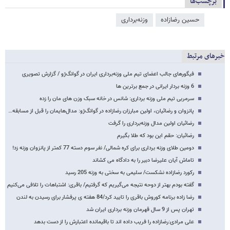
برچسب‌ها
حسین رضازاده
وزنه‌برداری
خبرهای مرتبط
فیگورهای جالب اعضای تیم ملی وزنه‌برداری ایران در گوانگ‌ژو / گزارش تصویری
6 وزنه بردار ایرانی در جمع برترین ها
سرمربی تیم ملی وزنه برداری: شانس در خانه سبک وزن های مان را زده
پانزوان و رضائیان، اولین مبارزان رضازاده در گوانگ‌ژو: مدال‌هایمان را قبل از مسابقه…
رضائیان اولین مدال وزنه‌برداری را گرفت
رضائیان: حقم این بود که طلا بگیرم
دومین طلای وزنه برداری برای کره شمالی/ نفر سوم دسته 77 کمتر از پانزوان وزنه زد!
تاماش آیان علیرضا دبیر را به دادگاه می کشاند
رکورد رضازاده نشکست/ سلیمی به سختی به وزنه 205 رسید
گفته بودم بهتر از دوحه نتیجه می‌گیریم که گرفتیم/ باقری: اشتباهات را تلافی می‌کنیم
رضا زاده برنامه کوروش باقری را تایید کرد/84 هفته ی پرفشار برای رسیدن به لندن
تهران پس از 9 سال قهرمان وزنه برداری ایران شد
علی مرادی:رضازاده را فریب داده اند تا باقیمانده اعتبارش را از دست بدهد