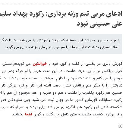
ادعای مربی تیم وزنه برداری: رکورد بهداد سل
علی حسینی نبود
« برای حسین رضازاده این مسئله که بهداد رکوردش را می شکست تا دیگر 
اصلا اهمیتی نداشت.» این جمله را سرمربی تیم ملی وزنه برداری می گوید.
کورش باقری در بخشی از گفت و گوی خود با
خبرآنلاین
می گوید:«راستش من
خیلی ریلکس تر از این حرف هاست. در این مدت هربار با او حرف زدم می گو
خودم را می کنم و اعتقادات خودم را دارم. بیشتر از همه ، خود بهداد است که 
تفاوتش را با دیگر هم وزنانش نشان دهد. البته این کار او تازه بزرگی کا
حسین هم رکورد یکضرب را داشت ، هم دو ضرب و هم مجموع آن هم با اختل
رکورد مسابقات قهرمانی کشور ما در جهان ثبت نمی شود چون نمایندگان فدراس
شکسته شدن این رکورد هم انگیزه ای می شد برای بهداد و هم اینکه سبب م
وزنه برداری کشیده بشوند.» متن کامل این گفت و گو را
اینجا
بخوانید
38