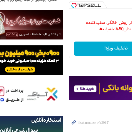
 از روش خانگی سفیدکننده
دان50%تخفیف🔥
تخفیف ویژه!