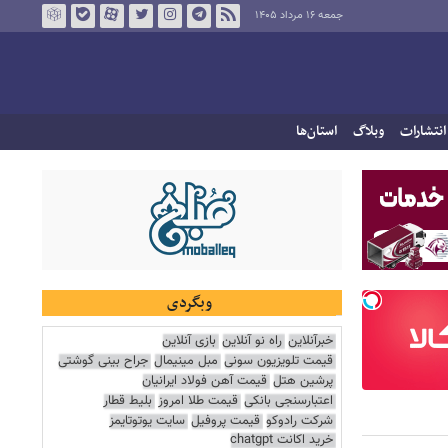
جمعه ۱۶ مرداد ۱۴۰۵
انتشارات
وبلاگ
استان‌ها
وبگردی
خبرآنلاین
راه نو آنلاین
بازی آنلاین
قیمت تلویزیون سونی
مبل مینیمال
جراح بینی گوشتی
پرشین هتل
قیمت آهن فولاد ایرانیان
اعتبارسنجی بانکی
قیمت طلا امروز
بلیط قطار
شرکت رادوکو
قیمت پروفیل
سایت یوتوتایمز
خرید اکانت chatgpt