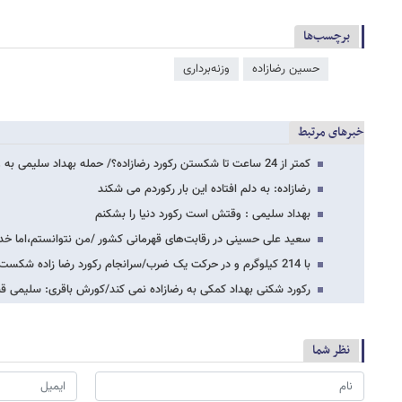
برچسب‌ها
حسین رضازاده
وزنه‌برداری
خبرهای مرتبط
کمتر از 24 ساعت تا شکستن رکورد رضازاده؟/ حمله بهداد سلیمی به وزنه 215 کیلوگرمی
رضازاده: به دلم افتاده این بار رکوردم می شکند
بهداد سلیمی : وقتش است رکورد دنیا را بشکنم
سعید علی حسینی در رقابت‌های قهرمانی کشور /من نتوانستم،اما خدا
با 214 کیلوگرم و در حرکت یک ضرب/سرانجام رکورد رضا زاده شکست
رکورد شکنی بهداد کمکی به رضازاده نمی کند/کورش باقری: سلیمی قبل
نظر شما