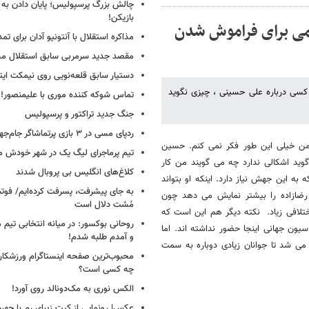
چالش بزرگ پرسپولیس؛ پایان دادن به 
بازیکن!
یمی برای فراموش شدن
مذاکره استقلال با آنتونیو آدان برای تمد
مقصد جدید سرمربی سابق استقلال
دستیار سابق قلعه‌نویی روی نیمکت ایتال
کسی درباره علی حسینی ، چیزی نگوید
تماس شوکه کننده موری با علیمنصور!
جنگ جدید تراکتور و پرسپولیس
ردپای مسی در ۳ بازی پرتماشاگر جام‌جهانی!
 خیلی این طور فکر نمی کنم. حسین
تیم پرماجرای لیگ یک در شهر خودش ما
ید اشکالی ندارد چه می گویند من کار
کلاغ‌های انگلیس بی پروبال شدند
به این جهش نیاز دارد. اینکه او بتواند
به جای پیشرفت، پسرفت کرده‌ایم/ فوت
ر رضازاده را بیشتر نمایش می دهد چون
مُشت دلال است
افی زیاد. نکته دیگر هم این است که
روحانی بوکسور: در میانه انتخابی تیم 
یون جهانی اینجا حضور نداشته اند. اما
و آمدم طلبه شدم!
ی شد تا جوانان زیادی دوباره به سمت
محبوب‌ترین صفحه اینستاگرام ورزشکاران
چه کسی است؟
الکس نوری به مک‌دونالد روی آورد!
عکس| رونمایی از کیت زیبای رم با چهره