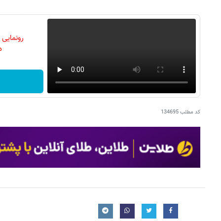
رونمایی
دن
کد مطلب
134695