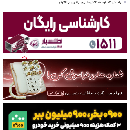
واکنش تند فیفا به تلاش‌ها برای برکناری اینفانتینو