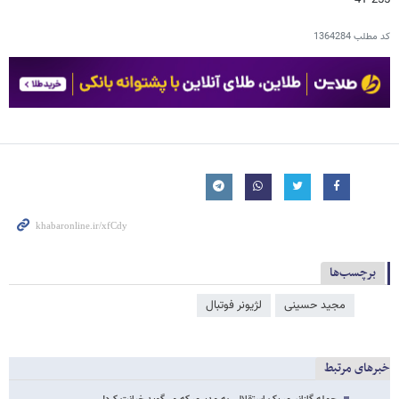
کد مطلب
1364284
برچسب‌ها
مجید حسینی
لژیونر فوتبال
خبرهای مرتبط