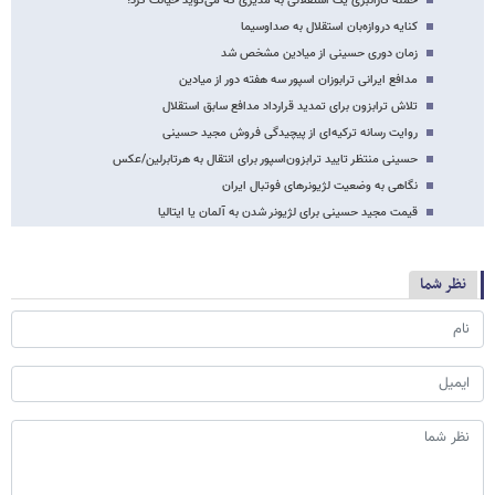
حمله گازانبری یک استقلالی به مدیری که می‌گوید خیانت کرد!
کنایه دروازه‌بان استقلال به صداوسیما
زمان دوری حسینی از میادین مشخص شد
مدافع ایرانی ترابوزان اسپور سه هفته دور از میادین
تلاش ترابزون برای تمدید قرارداد مدافع سابق استقلال
روایت رسانه ترکیه‌ای از پیچیدگی فروش مجید حسینی
حسینی منتظر تایید ترابزون‌اسپور برای انتقال به هرتابرلین/عکس
نگاهی به وضعیت لژیونرهای فوتبال ایران
قیمت مجید حسینی برای لژیونر شدن به آلمان یا ایتالیا
نظر شما