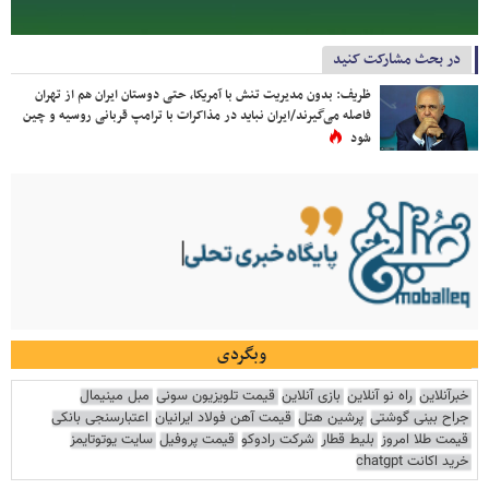
در بحث مشارکت کنید
ظریف: بدون مدیریت تنش با آمریکا، حتی دوستان ایران هم از تهران
فاصله می‌گیرند/ایران نباید در مذاکرات با ترامپ قربانی روسیه و چین
شود
وبگردی
خبرآنلاین
راه نو آنلاین
بازی آنلاین
قیمت تلویزیون سونی
مبل مینیمال
جراح بینی گوشتی
پرشین هتل
قیمت آهن فولاد ایرانیان
اعتبارسنجی بانکی
قیمت طلا امروز
بلیط قطار
شرکت رادوکو
قیمت پروفیل
سایت یوتوتایمز
خرید اکانت chatgpt