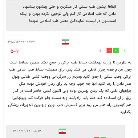
اتفاقا ایشون طب سنتی کار میکردن و حتی بهشون پیشنهاد
دادن که طب اسلامی کار کنم ولی توجهی نکرده بودن و اینکه
اسمشون در لیست نمایندگان معتبر طب اسلامی نبوده!
۱۲:۲۷ - ۱۳۹۸/۱۲/۲۷
پاسخ
2
2
به نظرمن تا وزارت بهداشت بساط طب ایرانی را جمع نکند همین بسلاط است
چون مردم همه چیزرا قاطی می کنند پس برای همیشه بساط طب اسامی طب
ایرانی وطب سنتی را جمع کنید ومردم راز سرگردانی ووقت کشی طلایی وپول
هدر دادن را رها کنید انها چه خوب وچه بد برای زمان خودش بوده مثل
چراغهای نفتی که یک زمان بهترین بوده ولی اکنون کسی حاضر است در کنار
برق از ان استفاده کند علم باید ازادباشد وبه سمت جلو حرکت کند وپولهاییرا
هم کهدراین راه هدر می رود برای کسترش طب نوین وبهترین تجهیزات پزشکی
بگذارید
۰۸:۱۳ - ۱۳۹۸/۱۲/۲۸