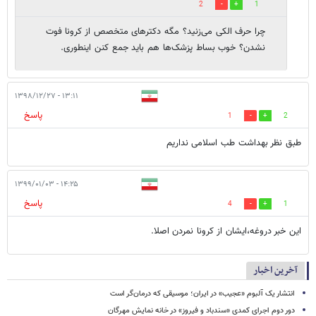
2
1
چرا حرف الکی می‌زنید؟ مگه دکترهای متخصص از کرونا فوت
نشدن؟ خوب بساط پزشک‌ها هم باید جمع کنن اینطوری.
۱۳:۱۱ - ۱۳۹۸/۱۲/۲۷
پاسخ
1
2
طبق نظر بهداشت طب اسلامی نداریم
۱۴:۲۵ - ۱۳۹۹/۰۱/۰۳
پاسخ
4
1
این خبر دروغه،ایشان از کرونا نمردن اصلا.
آخرین اخبار
انتشار یک آلبوم «عجیب» در ایران؛ موسیقی که درمان‌گر است
دور دوم اجرای کمدی «سندباد و فیروز» در خانه نمایش مهرگان