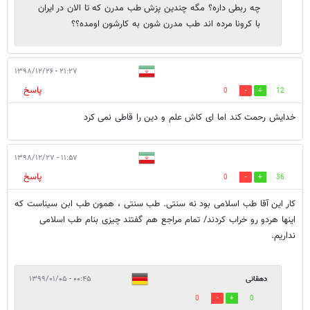
چه ربطی داره؟ مگه چندین پزش طب مدرن که تا الان در ایران
با کرونا مرده اند طب مدرن شون به کارشون اومده؟؟
۲۱:۲۷ - ۱۳۹۸/۱۲/۲۶
پاسخ
0
12
خدایش رحمت کند اما ای کاش علم و دین را قاطی نمی کرد
۱۱:۵۷ - ۱۳۹۸/۱۲/۲۷
پاسخ
0
36
کار این آقا طب اسلامی بود نه سنتی. طب سنتی ، همون طب ابن سیناست که
اینها هردو رو خراب کردند/ تمام مراجع هم گفتند چیزی بنام طب اسلامی
نداریم.
دهقانی
۰۰:۴۵ - ۱۳۹۹/۰۱/۰۵
0
0