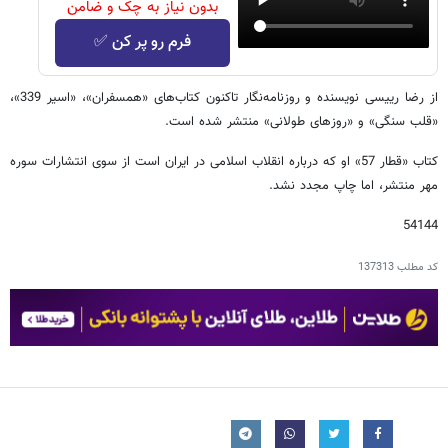
بدون نیاز به چک و ضامن
فرم رو پر کن ✅
از رضا رییسی نویسنده و روزنامه‌نگار تاکنون کتاب‌های «همسفران»، «اسیر 339»،
«قلب سنگی» و «روزهای طولانی» منتشر شده است.
کتاب «قطار 57» او که درباره انقلاب اسلامی در ایران است از سوی انتشارات سوره
مهر منتشر، اما چاپ مجدد نشد.
54144
کد مطلب
137313