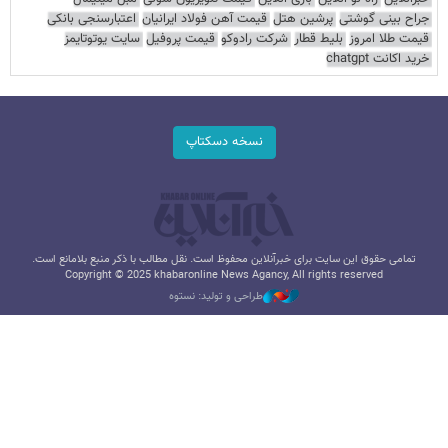
جراح بینی گوشتی
پرشین هتل
قیمت آهن فولاد ایرانیان
اعتبارسنجی بانکی
قیمت طلا امروز
بلیط قطار
شرکت رادوکو
قیمت پروفیل
سایت یوتوتایمز
خرید اکانت chatgpt
نسخه دسکتاپ
تمامی حقوق این سایت برای خبرآنلاین محفوظ است. نقل مطالب با ذکر منبع بلامانع است.
Copyright © 2025 khabaronline News Agancy, All rights reserved
طراحی و تولید: نستوه