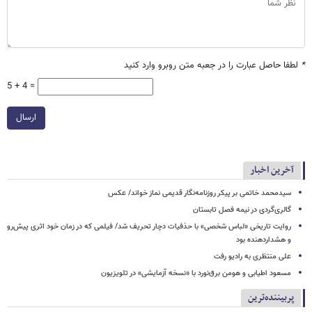
*
لطفا حاصل عبارت را در جعبه متن روبرو وارد کنید
5 + 4 =
ارسال
آخرین اخبار
سیدمحمد خاتمی بر پیکر روزنامه‌نگار قدیمی نماز خواند/ عکس
گالری‌گردی در نیمه فصل تابستان
روایت تاریخی «لباس شخصی» با حذفیات دچار تحریف شد/ فیلمی که در زمان خود اثری پیش‌رو
و هشداردهنده بود
علی منتظری به رادیو رفت
مسعود اطیابی و هومن برق‌نورد با «نسخه آزمایشی» در تلویزیون
پربیننده‌ترین