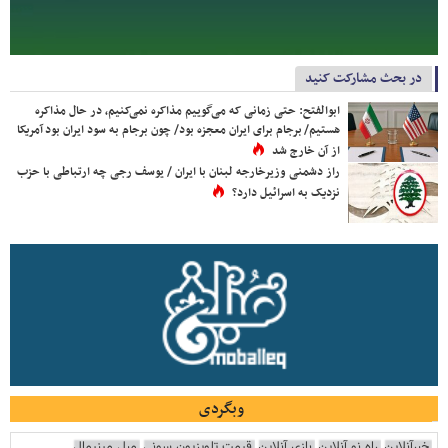
در بحث مشارکت کنید
ابوالفتح: حتی زمانی که می‌گوییم مذاکره نمی‌کنیم، در حال مذاکره
هستیم/ برجام برای ایران معجزه بود/ چون برجام به سود ایران بود آمریکا
از آن خارج شد
راز دشمنی وزیرخارجه لبنان با ایران / یوسف رجی چه ارتباطی با حزب
نزدیک به اسرائیل دارد؟
وبگردی
خبرآنلاین
راه نو آنلاین
بازی آنلاین
قیمت تلویزیون سونی
مبل مینیمال