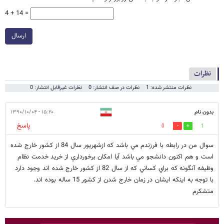
4 + 14 =
ارسال
نظرات
نظرات منتشر شده: 1
نظرات در صف انتشار: 0
نظرات غیرقابل انتشار: 0
بدون نام
۱۵:۲۰ - ۱۳۹۰/۱۰/۰۴
پاسخ
0
1
سوال من در رابطه با فرزندم مي باشد كه ازشهريور سال 84 از كشور خارج شده
است و هم اكنون دانشجو مي باشد آيا امكان برخورداري از خريد خدمت نظام
وظيفه آنگونه كه براي كساني كه از سال 82 از كشور خارج شده اند وجود دارد
با توجه به اينكه ايشان در زمان خارج شدن از كشور 15 ساله بوده اند.
متشكرم