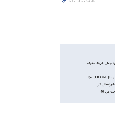
50 هزار…
 مزد 90