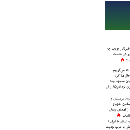
برنگار بودید چه
ور در نشست
د؟
که می‌گوییم
حال مذاکره
ران معجزه بود/
ن بود آمریکا از آن
یه، عربستان و
لمان، شهباز
ز امضای پیمان
ندند
لبنان با ایران /
ی با حزب نزدیک