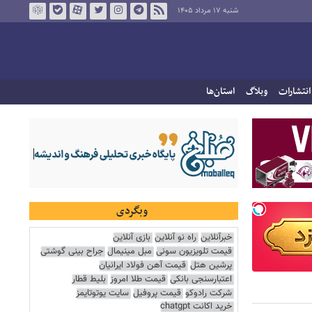
شنبه ۱۷ مرداد ۱۴۰۵
انتشارات
وبلاگ
استان‌ها
وبگردی
خبرآنلاین
راه نو آنلاین
بازی آنلاین
قیمت تلویزیون سونی
مبل مینیمال
جراح بینی گوشتی
پرشین هتل
قیمت آهن فولاد ایرانیان
اعتبارسنجی بانکی
قیمت طلا امروز
بلیط قطار
شرکت رادوکو
قیمت پروفیل
سایت یوتوتایمز
خرید اکانت chatgpt