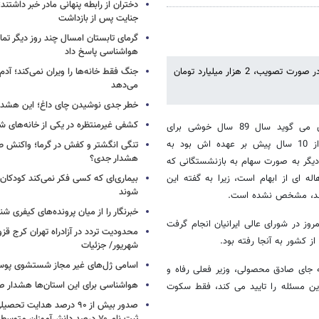
دختران از رابطه پنهانی مادر خبر داشتند؛
جنایت پس از بازداشت
گرمای تابستان امسال چند روز دیگر تما
هواشناسی پاسخ داد
در سال 89، یکهزار میلیارد تومان مطالبات معوق بازنشستگان پرداخت شد و در صورت تصویب، 2 هزار میلیارد تومان
جنگ فقط خانه‌ها را ویران نمی‌کند؛ آدم‌
می‌دهد
خطر جدی نوشیدن چای داغ؛ این هشدار 
کشفی غیرمنتظره در یکی از خانه‌های ش
ایراندخت عطاریان، مدیرعامل صندوق بازنشستگی کشوری می گوید سال 89 سال خوشی برای
بازنشستگان بود، زیرا دولت قبول کرد یکهزار میلیارد تومان معوقاتی که از 10 سال پیش بر عهده اش بود به
تنگی انگشتر و کفش در گرما؛ واکنش ط
هشدار جدی؟
ام شده قرار است 2 هزار میلیارد تومان دیگر به صورت سهام به بازنشستگانی که
 ای از ابهام است، زیرا به گفته این
بیماری‌ای که کسی فکر نمی‌کند کودکان ب
شوند
 نقد، مشخص نشده است.
خبرنگار را از میان پرونده‌های کیفری شن
ز در شورای عالی ایرانیان انجام گرفت
ز کشور به آنجا رفته بود.
شهریور/ جزئیات
اسامی ژل‌های غیر مجاز شستشوی پو
به جای صادق محصولی، وزیر فعلی رفاه و
هواشناسی برای این استان‌ها هشدار صا
این مسئله را تایید می کند، فقط سکوت
صدور بیش از ۹۰ درصد هدایت 