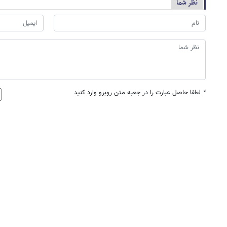
نظر شما
*
لطفا حاصل عبارت را در جعبه متن روبرو وارد کنید
نظرات منتشر شده: 1
نظرات در
نظرات
علی
۰۶:۰۴ - ۱۳۹۰/۰۱/۱۷
آیا درست است که میگویند به جای پرداخت ده سال حق بیمه باید بیست سال
چگونه دولت بدون تصویب مجلس میتواند این قانون را وضع و اجرا کند؟اگر ا
روشن و رک و راست به مردم حقه زده است!این موضوع برای مردم کم درآمد و بالای 55 سال بسیار 