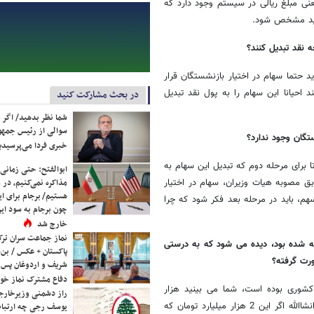
ی مبلغ ریالی در سیستم وجود دارد که
باید مشخص شود.
ه نقد تبدیل کنند؟
ق ماده 126 قانون مدیریت خدمات کشوری، مصوبه 7/3/87 ما باید حتما سهام در اختیار بازنشستگان قرار
 احیانا این سهام را به پول نقد تبدیل
در بحث مشارکت کنید
شما نظر بدهید/ اگر خ
سوالی از رئیس جمه
تگان وجود ندارد؟
خبری فردا می‌پرسیدی
برای مرحله دوم که تبدیل این سهام به
ابوالفتح: حتی زمانی 
بق مصوبه هیات وزیران، سهام در اختیار
مذاکره نمی‌کنیم، در 
هستیم/ برجام برای ای
م، باید در مرحله بعد فکر شود که چرا
چون برجام به سود ایرا
خارج شد
نماز جماعت سران ترک
مه شده بود، دیده می شود که به درستی
پاکستان + عکس / بن‌س
ورت گرفته؟
شریف و اردوغان پس ا
دفاع مشترک نماز خوا
نشستگی کشوری بوده است، شما می بینید هزار
راز دشمنی وزیرخارجه 
میلیارد تومانی که در سال 89 تحقق پیدا کرد، مربوط به ده سال پیش بود، انشاالله اگر این 2 هزار میلیارد تومان که
یوسف رجی چه ارتباط