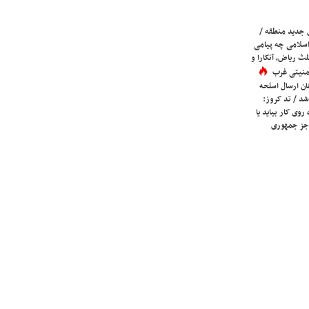
 جدید منطقه /
اسلامی چه پیامی
لث ریاض، آنکارا و
 امنیتی غرب
ان ارسال اسلحه
شد / تد کروز:
روی کار بیاید یا
جز جمهوری