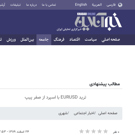
فارسی
العربية
English
تماس با ما
درباره ما
تبلیغات
آرشی
صفحه اصلی
سیاست
اقتصاد
فرهنگ
جامعه
بین‌الملل
ورزش
تا
مطالب پیشنهادی
ترید EURUSD با اسپرد از صفر پیپ
صفحه اصلی
اخبار اجتماعی
شهری
۲۴ اسفند ۱۳۸۹ - ۱۲:۵۳
۰ نفر