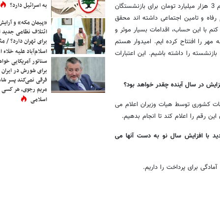
به اسرائیل دارد؟
قرار است در قالب واگذاری سهام تحقق پیدا کند، ما در سال جاری توانسته ایم 3 هزار میلیارد تومان برای بازنشستگان
ر محترم رفاه و تامین اجتماعی داشته اند محقق
«پیمان مکه» و آرایش
م با این حساب، اقدامات بسیار موثر و
ائتلاف نظامی جدید 
برای تهران دارد؟ / مث
می کنم در زمینه رفاهی نیز ما در سال 89، 12 باب خانه مهر را افتتاح کرده ایم. امیدوار هستم
اسلام‌آباد علیه خلاء
ای عزیزان بازنشسته را داشته باشیم. این اعتبارات
سناتور آمریکایی خواه
برای شورش در ایران 
فرقی نمی‌کند پسر شاه 
مریم رجوی، هر کسی 
اسلامی
کشوری طبق ماده 76 قانون مدیریت خدمات کشوری توسط هیات وزیران اعلام می
 رقم را اعلام کند تا انجام بدهیم.
د با افزایش سال نو به دست آنها می
مادگی برای پرداخت را داریم.