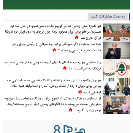
در بحث مشارکت کنید
ابوالفتح: حتی زمانی که می‌گوییم مذاکره نمی‌کنیم، در حال مذاکره
هستیم/ برجام برای ایران معجزه بود/ چون برجام به سود ایران بود آمریکا
از آن خارج شد
شما نظر بدهید/ اگر خبرنگار بودید چه سوالی از رئیس جمهور در
نشست خبری فردا می‌پرسیدید؟
راز دشمنی وزیرخارجه لبنان با ایران / یوسف رجی چه ارتباطی با حزب
نزدیک به اسرائیل دارد؟
«پیمان مکه» و آرایش جدید منطقه / ائتلاف نظامی جدید اسلامی چه
پیامی برای تهران دارد؟ / مثلث ریاض، آنکارا و اسلام‌آباد علیه خلاء
امنیتی غرب
از آب‌بازی در پارک آب‌وآتش تا تجمع برای نیما تکیدو؛«این نسل هرآنچه
حکومتی نیست می‌پسندند»/ الگوهای رسمی دیگر مرجع نیستند/ یقه
نوجوان‌ها را نگیرید!