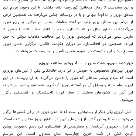
کشورهای آسیای میانه مانند ترکمنستان، قرقیزستان و تاجیکستان ممنوع کرده بود
و این ممنوعیت تا زمان میخائیل گورباچف ادامه داشت. با این وجود، مردم این
مناطق نوروز را به‌گونهٔ پنهانی و یا در روستاها جشن می‌گرفته‌اند. همچنین برخی
از مردم این مناطق برای جلب موافقت مقامات محلی نام دیگری بر روی نوروز
می‌گذاشتند؛ به‌طور مثال در تاجیکستان، مردم با اتلاق جشن لاله یا جشن ۸
مارس سعی می‌کردند که آیین‌های نوروز را بی مخالفت مقامات دولتی به جای
آورند. همچنین در افغانستان، در دوران حکومت طالبان، برگزاری جشن نوروز
ممنوع بود و این حکومت تنها تقویم هجری قمری را به رسمیت می‌شناخت.
چهارشنبه سوری، هفت سین و ...؛ آیین‌های مختلف نوروزی
نوروز آیین‌های مخصوص به خودش را نیز دارد. خانه‌تکانی یکی از آیین‌های نوروزی
است که مردم بیشتر مناطقی که نوروز را جشن می‌گیرند به آن پایبندند. در این
آیین، تمام خانه و وسایل آن در آستانه نوروز گردگیری، شستشو و تمیز می‌شوند،
این آیین در کشورهای مختلف از جمله ایران، تاجیکستان و افغانستان برگزار
می‌شود.
آتش‌افروزی یکی دیگر از رسم‌هایی است که با آمدن نوروز در برخی کشورها برگزار
می‌شود. رسم افروختن آتش، از زمان‌های کهن در مناطق نوروز متداول شده است.
در ایران، جمهوری آذربایجان و بخش‌هایی از افغانستان، این رسم به‌صورت روشن
کردن آتش در شب آخرین چهارشنبه سال متداول است. این مراسم