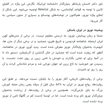
باور دکتر احسان یارشاطر بنیان‌گذار دانشنامه ایرانیکا، نگارش این واژه در الفبای
لاتین با توجه به قواعد آواشناسی، به شکل Nowruz توصیه می‌شود. این شکل از
املای واژه نوروز، هم‌اکنون در نوشته‌های یونسکو و بسیاری از متون سیاسی به
کار می‌رود.
پیشینه نوروز در ایران باستان
منشا و زمان پیدایش نوروز، به درستی معلوم نیست. در برخی از متن‌های کهن
ایران ازجمله شاهنامه فردوسی و تاریخ طبری، جمشید و در برخی دیگر از متن ها،
کیومرث به‌عنوان پایه‌گذار نوروز معرفی شده است. پدید آوری نوروز در شاهنامه،
آنطور که روایت شده است که جمشید در حال گذشتن از آذربایجان، دستور داد تا
در آنجا برای او تختی بگذارند و خودش با تاجی زرین بر روی تخت نشست. با
رسیدن نور خورشید به تاج زرین او، جهان نورانی شد و مردم شادمانی کردند و آن
روز را روز نو نامیدند.
برخی از روایت‌های تاریخی، آغاز نوروز را به بابلیان نسبت می‌دهد. بر طبق این
روایت‌ها، رواج نوروز در ایران به ۵۳۸ سال قبل از میلاد یعنی زمان حمله کورش
بزرگ به بابل بازمی‌گردد. همچنین در برخی از روایت‌ها، از زرتشت به‌عنوان
بنیان‌گذار نوروز نام برده شده است. اما در اوستا (دست کم در گاتها) نامی از نوروز
برده نشده است.