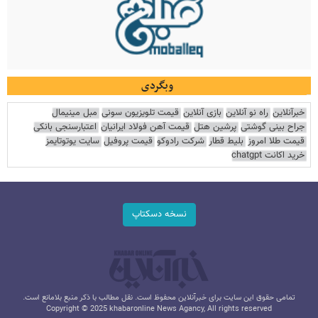
وبگردی
خبرآنلاین
راه نو آنلاین
بازی آنلاین
قیمت تلویزیون سونی
مبل مینیمال
جراح بینی گوشتی
پرشین هتل
قیمت آهن فولاد ایرانیان
اعتبارسنجی بانکی
قیمت طلا امروز
بلیط قطار
شرکت رادوکو
قیمت پروفیل
سایت یوتوتایمز
خرید اکانت chatgpt
نسخه دسکتاپ
تمامی حقوق این سایت برای خبرآنلاین محفوظ است. نقل مطالب با ذکر منبع بلامانع است.
Copyright © 2025 khabaronline News Agancy, All rights reserved