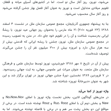
می‌شود، نوروز، روز آغاز سال نو است. اما در کشورهای آسیای میانه و قفقاز،
تقویم میلادی متداول است و نوروز به عنوان آغاز فصل بهار جشن گرفته می‌شود
و روز آغاز سال محسوب نمی‌شود.
بنا به پیشنهاد جمهوری آذربایجان، مجمع عمومی سازمان ملل در نشست ۴ اسفند
۱۳۸۸ (۲۳ فوریه ۲۰۱۰) ۲۱ ماه مارس را به‌عنوان روز جهانی عید نوروز، با ریشهٔ
ایرانی به‌رسمیت شناخت و آن را در تقویم خود جای داد. در متن به تصویب رسیده
در مجمع عمومی سازمان ملل، نوروز، جشنی با ریشه ایرانی که قدمتی بیش از
سه هزار سال دارد و امروزه بیش از ۳۰۰ میلیون نفر آن را جشن می‌گیرند
توصیف شده‌است.
پیش از آن در تاریخ ۸ مهر ۱۳۸۸ خورشیدی، نوروز توسط سازمان علمی و فرهنگی
سازمان ملل متحد، به عنوان میراث غیر ملموس جهانی، به ثبت جهانی رسیده‌بود.
در ۷ فروردین ۱۳۸۹ نخستین دورهٔ جشن جهانی نوروز در تهران برگزار شد و این
شهر به عنوان «دبیرخانهٔ نوروز» شناخته شد.
واژه نوروز از کجا می‌آید
در متن‌های گوناگون لاتین، بخش نخست واژه نوروز با املای No،Now،Nov و
Naw و بخش دوم آن با املای Ruz، Rooz و Rouz نوشته شده است. در برخی از
مواقع این دو بخش پشت سر هم و در برخی با فاصله نوشته می‌شوند. اما به