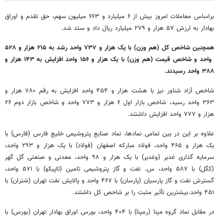
براساس معاملات امروز بیش از ۶ میلیارد و ۶۶۳ میلیون سهم، حق تقدم و اوراق
بهادار به ارزش ۵۷ هزار و ۲۷۹ میلیارد ریال داد و ستد شد.
همچنین شاخص کل (هم وزن) با یک هزار و ۷۳۷ واحد رشد به ۲۱۵ هزار و ۵۲۸
واحد و شاخص قیمت (هم وزن) با یک هزار و ۱۵۶ واحد افزایش به ۱۴۳ هزار و
۳۸۸ واحد رسیدند.
شاخص آزاد شناور نیز با هشت هزار و ۴۵۴ واحد افزایش به رقم ۷۸۰ هزار و
۳۶۳ واحد رسید، شاخص بازار اول ۶ هزار و ۷۷۳ واحد و شاخص بازار دوم ۲۶
هزار و ۷۷۷ واحد افزایش داشتند.
علاوه بر این در بین تمامی نمادها، نماد صنایع پتروشیمی خلیج فارس (فارس) با
یک هزار و ۴۶۵ واحد، فولاد مبارکه اصفهان (فولاد) با یک هزار و ۲۹۳ واحد،
سرمایه گذاری غدیر (وغدیر) با یک هزار و ۹۸ واحد، معدنی و صنعتی گل گهر
(کگل) با ۵۸۷ واحد، س. نفت و گاز پتروشیمی تامین (تاپیکو) با ۵۷۱ واحد،
گسترش نفت و گاز پارسیان (پارسان) با ۴۶۷ واحد و پالایش نفت تهران (شتران) با
۴۵۱ واحد.بیشترین تأثیر مثبت را بر شاخص کل داشتند.
در مقابل نماد گروه مپنا (رمپنا) با ۴۰۴ واحد، بورس اوراق بهادار تهران (بورس) با