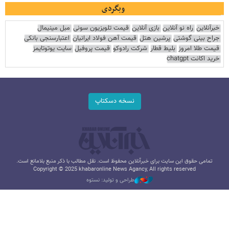
وبگردی
خبرآنلاین
راه نو آنلاین
بازی آنلاین
قیمت تلویزیون سونی
مبل مینیمال
جراح بینی گوشتی
پرشین هتل
قیمت آهن فولاد ایرانیان
اعتبارسنجی بانکی
قیمت طلا امروز
بلیط قطار
شرکت رادوکو
قیمت پروفیل
سایت یوتوتایمز
خرید اکانت chatgpt
نسخه دسکتاپ
تمامی حقوق این سایت برای خبرآنلاین محفوظ است. نقل مطالب با ذکر منبع بلامانع است.
Copyright © 2025 khabaronline News Agancy, All rights reserved
طراحی و تولید: نستوه