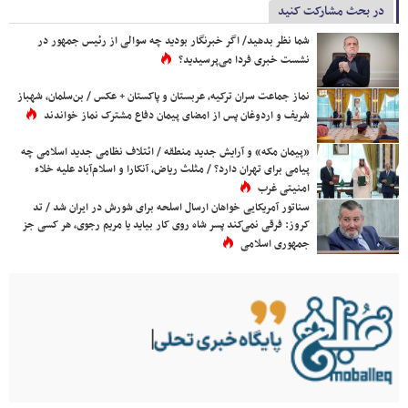
در بحث مشارکت کنید
شما نظر بدهید/ اگر خبرنگار بودید چه سوالی از رئیس جمهور در
نشست خبری فردا می‌پرسیدید؟
نماز جماعت سران ترکیه، عربستان و پاکستان + عکس / بن‌سلمان، شهباز
شریف و اردوغان پس از امضای پیمان دفاع مشترک نماز خواندند
«پیمان مکه» و آرایش جدید منطقه / ائتلاف نظامی جدید اسلامی چه
پیامی برای تهران دارد؟ / مثلث ریاض، آنکارا و اسلام‌آباد علیه خلاء
امنیتی غرب
سناتور آمریکایی خواهان ارسال اسلحه برای شورش در ایران شد / تد
کروز: فرقی نمی‌کند پسر شاه روی کار بیاید یا مریم رجوی، هر کسی جز
جمهوری اسلامی