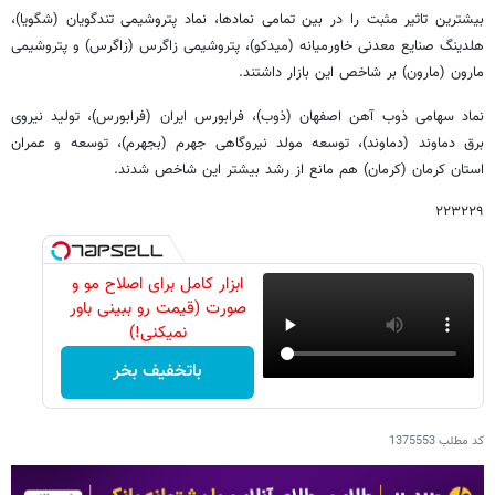
بیشترین تاثیر مثبت را در بین تمامی نمادها، نماد پتروشیمی تندگویان (شگویا)،
هلدینگ صنایع معدنی خاورمیانه (میدکو)، پتروشیمی زاگرس (زاگرس) و پتروشیمی
مارون (مارون) بر شاخص این بازار داشتند.
نماد سهامی ذوب آهن اصفهان (ذوب)، فرابورس ایران (فرابورس)، تولید نیروی
برق دماوند (دماوند)، توسعه مولد نیروگاهی جهرم (بجهرم)، توسعه و عمران
استان کرمان (کرمان) هم مانع از رشد بیشتر این شاخص شدند.
۲۲۳۲۲۹
ابزار کامل برای اصلاح مو و
صورت (قیمت رو ببینی باور
نمیکنی!)
باتخفیف بخر
کد مطلب
1375553