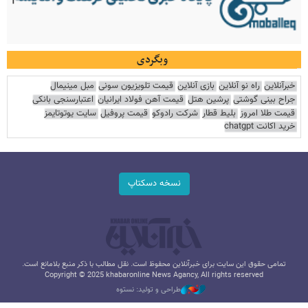
وبگردی
خبرآنلاین
راه نو آنلاین
بازی آنلاین
قیمت تلویزیون سونی
مبل مینیمال
جراح بینی گوشتی
پرشین هتل
قیمت آهن فولاد ایرانیان
اعتبارسنجی بانکی
قیمت طلا امروز
بلیط قطار
شرکت رادوکو
قیمت پروفیل
سایت یوتوتایمز
خرید اکانت chatgpt
نسخه دسکتاپ
تمامی حقوق این سایت برای خبرآنلاین محفوظ است. نقل مطالب با ذکر منبع بلامانع است.
Copyright © 2025 khabaronline News Agancy, All rights reserved
طراحی و تولید: نستوه