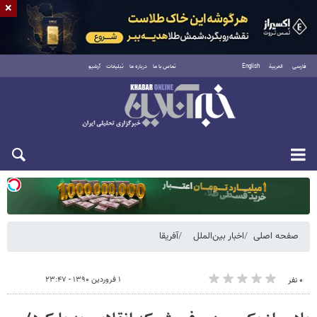
×
فارسی
العربية
English
تماس با ما
درباره ما
تبلیغات
آرشیو
یکشنبه ۱۸ مرداد ۱۴۰۵
صفحه اصلی
اخبار بین‌الملل
آفریقا
۱ فروردین ۱۳۹۰ - ۲۳:۴۷
۰ نفر