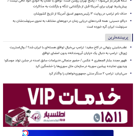
تنگه هرمز باز می‌شود؟ / پاسخ تهران روشن است: توافق با عمان به خودی خود کافی نیست /
پیش‌شرط تهران برای آمریکا قبل از بازگشایی تنگه و بازگشت به مذاکرات
حذف نام ترامپ در روایت ۳ رئیس‌جمهور اسبق آمریکا از تاریخ کشورشان
دیاکو حسینی: همه قدرت‌های دریایی زمان در دوره‌های مختلف به نحوی سرنوشت‌شان به
سرنوشت ایران گره خورده است
پربیننده‌ترین
عقب‌نشینی پنهانی در کاخ سفید؛ ترامپ بی‌خیال توافق هسته‌ای با ایران شد؟ / وال‌استریت
ژورنال: ترامپ به دنبال یک «پایان آبرومندانه» بدون امضای توافق
ظهور مجدد بشار الجعفری + عکس / حضور جنجالی «دیپلمات سابق اسد» در جشن تولد موسکو؛
ویدیوی نماینده پیشین سوریه در سازمان ملل سوری‌ها را خشمگین کرد
سی‌ان‌ان: ترامپ ۲ سنگر سنتی جمهوری‌خواهان را واگذار کرد