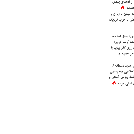
ز امضای پیمان
ندند
لبنان با ایران /
ی با حزب نزدیک
ان ارسال اسلحه
شد / تد کروز:
روی کار بیاید یا
جز جمهوری
 جدید منطقه /
اسلامی چه پیامی
لث ریاض، آنکارا و
 امنیتی غرب