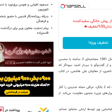
مسعود اطیابی و هومن برق‌نورد با «ن
تلویزیون
بدرقه روزنامه‌نگار قدیمی با حضور ش
 از روش خانگی سفیدکننده
و فرهنگی
دان50%تخفیف🔥
پیام تسلیت معاون وزیر برای درگذشت ا
قاسم‌زاده
تخفیف ویژه!
محمد مهدی بهداروند درباره چگونگی تدوین کتاب «گمشده من» گفت: در سال 1381 مصاحبه‌ای 3 ساعته با محسن
و از گفت‌وگو با سردار احمد سوداگر که
ناصری، از معاونان علی هاشمی، در کتاب
وی با اشاره به چگونگی شهادت علی هاشمی گفت: وی در قرارگاه نصرت بوده که 2 بالگرد عراقی حمله شدیدی را آغاز
زارهای جزیره مجنون مقاومت می‌کند. از
ز شناسایی وی توسط ارتش متجاوز صدام،