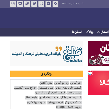
شنبه ۱۷ مرداد ۱۴۰۵
انتشارات
وبلاگ
استان‌ها
وبگردی
خبرآنلاین
راه نو آنلاین
بازی آنلاین
قیمت تلویزیون سونی
مبل مینیمال
جراح بینی گوشتی
پرشین هتل
قیمت آهن فولاد ایرانیان
اعتبارسنجی بانکی
قیمت طلا امروز
بلیط قطار
شرکت رادوکو
قیمت پروفیل
سایت یوتوتایمز
خرید اکانت chatgpt