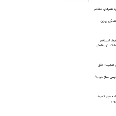
زه هنرهای معاصر
ندگی پوران
فوق‌ لیسانس
ای شکستن قلبش
ای عجیب؛ خلق
یمی نماز خواند/
ت دچار تحریف
و و