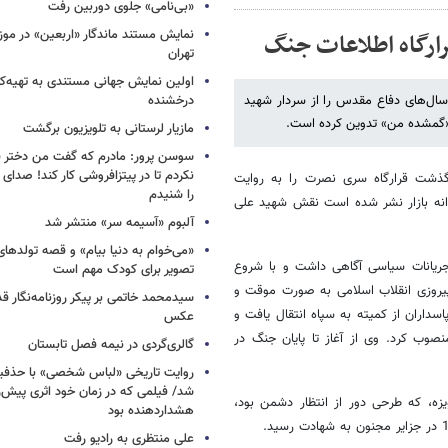
«بی‌نامی» جلوی دوربین رفت
نمایش مستند ماندگار «اربعین» در مو
رارگاه اطلاعات جنگ
تهران
اولین نمایش جهانی مستندی به تهیه‌کن
سال‌های دفاع مقدس را از سردار شهید
درخشنده
 «گمشده من» تدوین کرده است.
مازیار لرستانی به تلویزیون برگشت
سوسن پرور: مادرم که گفت من دختر 
نکردم تا در پیتزافروشی کار کند! صد
گذشت قرارگاه سری نصرت را به روایت
را شنیدم
انه بازار نشر شده است نقش شهید علی
آلبوم «آسیمه سر» منتشر شد
«می‌خوام به دنیا بیام» و قصه تولده
جوانی از جریانات سیاسی آگاهی داشت و با شروع
تصویر برای کودک مهم است
 پیروزی انقلاب اسلامی به صورت موقت و
سیدمحمد خاتمی بر پیکر روزنامه‌نگار قد
اران از کمیته به سپاه انتقال یافت و
عکس
صوب کرد. وی از آغاز تا پایان جنگ در
گالری‌گردی در نیمه فصل تابستان
روایت تاریخی «لباس شخصی» با حذفیا
شد/ فیلمی که در زمان خود اثری پیش‌ر
زه، که طرحی دور از انتظار دشمن بود،
هشداردهنده بود
علی منتظری به رادیو رفت