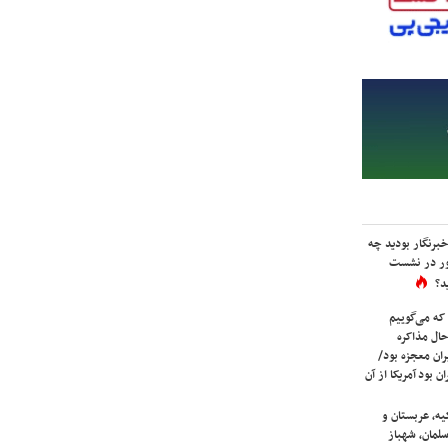
برنگار بودید چه
ور در نشست
د؟
که می‌گوییم
حال مذاکره
ران معجزه بود/
ن بود آمریکا از آن
یه، عربستان و
لمان، شهباز