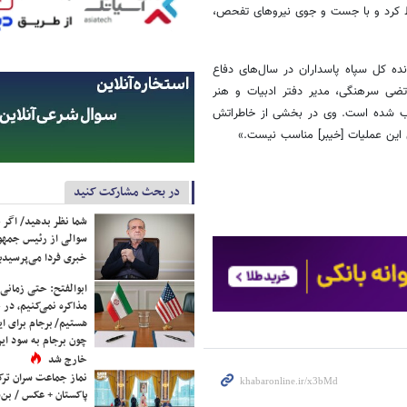
سقوط کرد و با جست و جوی نیروهای تفحص،
ده کل سپاه پاسداران در سال‌های دفاع
ضی سرهنگی، مدیر دفتر ادبیات و هنر
اب شده است. وی در بخشی از خاطراتش
این عملیات [خیبر] مناسب نیست.»
در بحث مشارکت کنید
شما نظر بدهید/ اگر خ
سوالی از رئیس جمه
خبری فردا می‌پرسیدی
ابوالفتح: حتی زمانی 
مذاکره نمی‌کنیم، در 
هستیم/ برجام برای ای
چون برجام به سود ایرا
خارج شد
نماز جماعت سران ترک
پاکستان + عکس / بن‌س