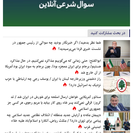
در بحث مشارکت کنید
شما نظر بدهید/ اگر خبرنگار بودید چه سوالی از رئیس جمهور در
نشست خبری فردا می‌پرسیدید؟
ابوالفتح: حتی زمانی که می‌گوییم مذاکره نمی‌کنیم، در حال مذاکره
هستیم/ برجام برای ایران معجزه بود/ چون برجام به سود ایران بود آمریکا
از آن خارج شد
راز دشمنی وزیرخارجه لبنان با ایران / یوسف رجی چه ارتباطی با حزب
نزدیک به اسرائیل دارد؟
سناتور آمریکایی خواهان ارسال اسلحه برای شورش در ایران شد / تد
کروز: فرقی نمی‌کند پسر شاه روی کار بیاید یا مریم رجوی، هر کسی جز
جمهوری اسلامی
«پیمان مکه» و آرایش جدید منطقه / ائتلاف نظامی جدید اسلامی چه
پیامی برای تهران دارد؟ / مثلث ریاض، آنکارا و اسلام‌آباد علیه خلاء
امنیتی غرب