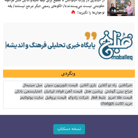
از آب‌بازی در پارک آب‌وآتش تا تجمع برای نیما تکیدو؛«این نسل هرآنچه
حکومتی نیست می‌پسندند»/ الگوهای رسمی دیگر مرجع نیستند/ یقه
نوجوان‌ها را نگیرید!
وبگردی
خبرآنلاین
راه نو آنلاین
بازی آنلاین
قیمت تلویزیون سونی
مبل مینیمال
جراح بینی گوشتی
پرشین هتل
قیمت آهن فولاد ایرانیان
اعتبارسنجی بانکی
قیمت طلا امروز
بلیط قطار
شرکت رادوکو
قیمت پروفیل
سایت یوتوتایمز
خرید اکانت chatgpt
نسخه دسکتاپ