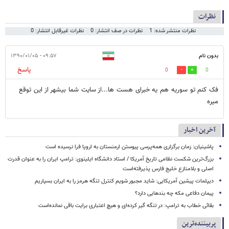
نظرات
نظرات منتشر شده: 1
نظرات در صف انتشار: 0
نظرات غیرقابل انتشار: 0
بدون نام
۰۹:۵۷ - ۱۳۹۰/۰۱/۰۵
پاسخ
0
0
فک کنم تو سوریه هم یه خبرای هست ها...از سایت شما بیشهر از این توقع
میره
آخرین اخبار
پاشینیان: زمان برگزاری همه‌پرسی پیوستن ارمنستان به اروپا فرا نرسیده است
بزرگ‌ترین شکست نظامی تاریخ آمریکا / استاد دانشگاه ایلینوی: ترامپ ایران را به عنوان قدرت
اصلی و بلامنازع خلیج فارس پذیرفته‌است
دیپلمات پیشین آمریکایی: شاید مجبور شویم کنترل تنگه هرمز را به ایران بسپاریم
پیمان دفاعی مکه چه بندهایی دارد؟
بقائی خطاب به ترامپ: در تنگه گیر کرده‌ای و هیچ اعتباری برایت باقی نمانده‌است
پربیننده‌ترین