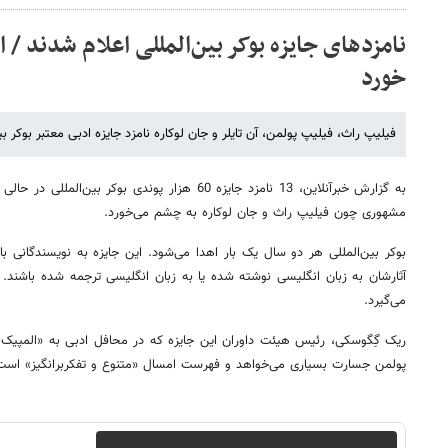
نامزدهای جایزه بوکر بین‌المللی اعلام شدند /
خورد
فیلیپ راث، فیلیپ پولمن، آن تایلر و جان لوکاره نامزد جایزه ادبی معتبر بوکر بی
به گزارش خبرآنلاین، 13 نامزد جایزه 60 هزار پوندی بوک
مشهوری چون فیلیپ راث و جان لوکاره به چشم می‌خورد.
بوکر بین‌المللی هر دو سال یک بار اهدا می‌شود. این جایزه به نویسندگانی 
آثارشان به زبان انگلیسی نوشته شده یا به زبان انگلیسی ترجمه شده باشند. ا
می‌گیرد.
ریک گِگوسکی، رئیس هیئت داوران این جایزه که در محافل ادبی به «المپیک
پولمن جسارت بسیاری می‌خواهد و فهرست امسال «متنوع و تفکربرانگیز» است