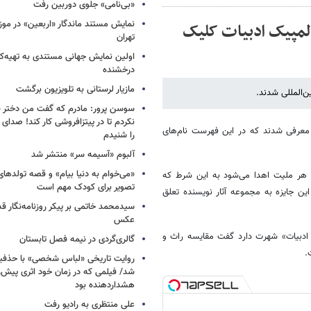
«بی‌نامی» جلوی دوربین رفت
نمایش مستند ماندگار «اربعین» در مو
 المپیک ادبیات کلیک
تهران
اولین نمایش جهانی مستندی به تهیه‌کن
درخشنده
مازیار لرستانی به تلویزیون برگشت
ن‌المللی شدند.
سوسن پرور: مادرم که گفت من دختر 
نکردم تا در پیتزافروشی کار کند! صد
ر بین‌المللی در حالی معرفی شدند که در این فهرست نام‌های
را شنیدم
آلبوم «آسیمه سر» منتشر شد
«می‌خوام به دنیا بیام» و قصه تولده
با هر ملیت اهدا می‌شود به این شرط که
تصویر برای کودک مهم است
ین جایزه به مجموعه آثار نویسنده تعلق
سیدمحمد خاتمی بر پیکر روزنامه‌نگار قد
عکس
 ادبیات» شهرت دارد گفت مقایسه راث و
گالری‌گردی در نیمه فصل تابستان
.
روایت تاریخی «لباس شخصی» با حذفیا
شد/ فیلمی که در زمان خود اثری پیش‌ر
هشداردهنده بود
علی منتظری به رادیو رفت