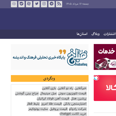
جمعه ۱۶ مرداد ۱۴۰۵
انتشارات
وبلاگ
استان‌ها
وبگردی
خبرآنلاین
راه نو آنلاین
بازی آنلاین
قیمت تلویزیون سونی
مبل مینیمال
جراح بینی گوشتی
پرشین هتل
قیمت آهن فولاد ایرانیان
اعتبارسنجی بانکی
قیمت طلا امروز
بلیط قطار
شرکت رادوکو
قیمت پروفیل
سایت یوتوتایمز
خرید اکانت chatgpt