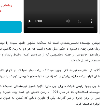
رونمایی
دن
پولمن نویسنده تحسین‌شده‌ای است که سه‌گانه مشهور «امور سیاه» را نوش
رمان‌هایی چون «خشم» و «یکی مثل همه» است که هر دو به زبان فارسی ترجم
رمان‌های جاسوسی از جمله «جاسوسی که از سردسیر آمد»، «خیاط پاناما» و «
سینمایی تبدیل شده‌اند.
گگوسکی مقایسه نویسندگانی چون سو تانگ، برنده بوکر آسیا که در آثارش تغی
با آن تایلر، برنده جایزه پولیتزر را که زندگی خانواده‌های شهرهای کوچک را می‌ک
با این وجود رئیس هیئت داوران این جایزه افزود «هیچ نویسنده‌ای همیشه در
نویسنده اسکاتلندی که در سال 1994 با رمان «خیلی دیر 
پس از بردن جایزه از سر گذراند. یکی از داوران زمانی که کلمن به عنوان ب
بوکر» توصیف کرد.