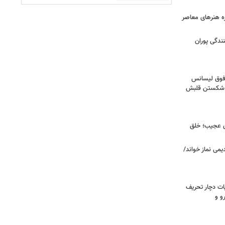
زه هنرهای معاصر
ندگی پوران
فوق‌ لیسانس
ای شکستن قلبش
ای عجیب؛ خلق
یمی نماز خواند/
ت دچار تحریف
و و