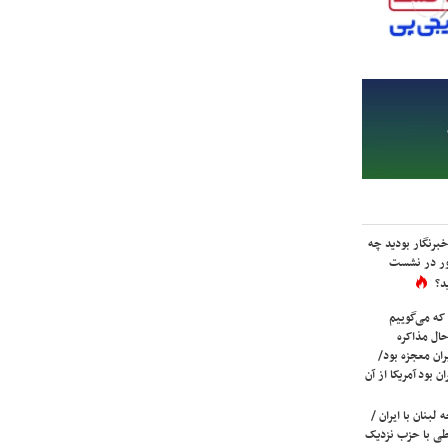
برنگار بودید چه
ور در نشست
د؟
که می‌گوییم
حال مذاکره
ران معجزه بود/
ن بود آمریکا از آن
لبنان با ایران /
ی با حزب نزدیک