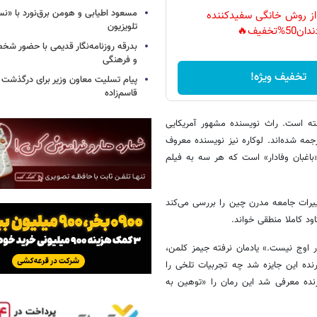
مسعود اطیابی و هومن برق‌نورد با «ن
 از روش خانگی سفیدکننده
تلویزیون
دان50%تخفیف🔥
بدرقه روزنامه‌نگار قدیمی با حضور ش
و فرهنگی
تخفیف ویژه!
پیام تسلیت معاون وزیر برای درگذشت ا
قاسم‌زاده
ته است. راث نویسنده مشهور آمریکایی
ه شده‌اند. لوکاره نیز نویسنده معروف
باغبان وفادار» است که هر سه به فیلم
یرات جامعه مدرن چین را بررسی می‌کند
اود کاملا منطقی خواند.
 اوج نیست.» یادمان نرفته جیمز کلمن،
شده بود، خیلی» برنده این جایزه شد چه تجربیات تلخی را
رنده معرفی شد این رمان را «توهین به