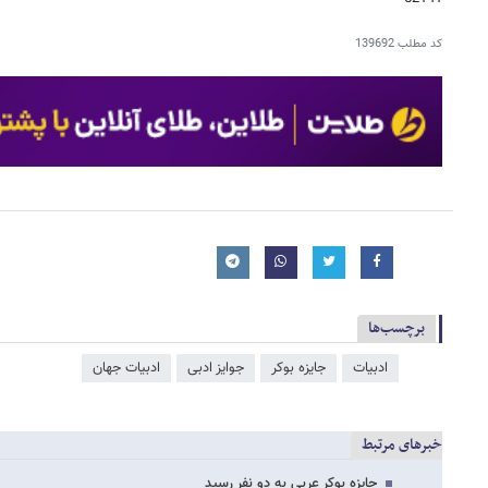
کد مطلب
139692
برچسب‌ها
ادبیات
جایزه بوکر
جوایز ادبی
ادبیات جهان
خبرهای مرتبط
جایزه بوکر عربی به دو نفر رسید