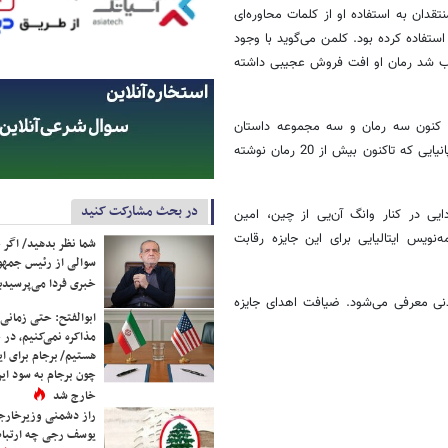
 بود اما منتقدان به استفاده او از کلمات محاوره‌ای
واژه «کثافت» استفاده کرده بود. کلمن می‌گوید با وجود
موجب شد رمان او افت فروش عجیبی داشته
تا کنون سه رمان و سه مجموعه داستان
منتشر کرده و همچنین خوان گوی‌تیسولو، شاعر، رمان‌نویس و مقاله‌نویس اسپانیایی که تاکنون بیش از 20 رمان نوشته
در بحث مشارکت کنید
ایی در کنار وانگ آن‌یی از چین، امین
ه‌نویس ایتالیایی برای این جایزه رقابت
شما نظر بدهید/ اگر خ
سوالی از رئیس جمه
خبری فردا می‌پرسیدی
واره نویسندگان سیدنی معرفی می‌شود. ضیافت اهدای جایزه
ابوالفتح: حتی زمانی 
مذاکره نمی‌کنیم، در 
هستیم/ برجام برای ای
چون برجام به سود ایرا
خارج شد
راز دشمنی وزیرخارجه 
یوسف رجی چه ارتباط