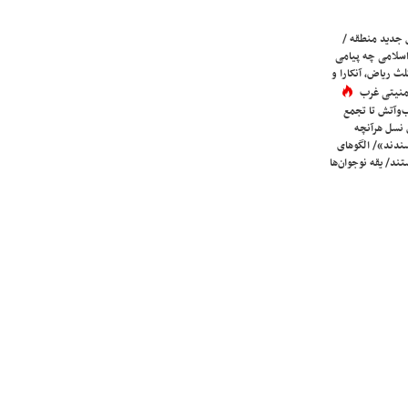
 جدید منطقه /
اسلامی چه پیامی
لث ریاض، آنکارا و
 امنیتی غرب
ب‌وآتش تا تجمع
 نسل هرآنچه
دند»/ الگوهای
ند/ یقه نوجوان‌ها