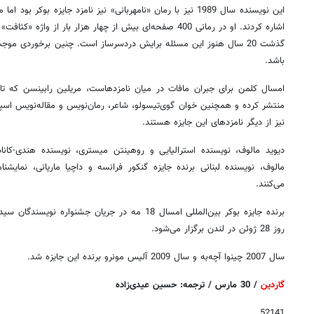
این نویسنده سال 1989 نیز با رمان «نامهربانی» نیز نامزد جایزه بوکر
اشاره کردند. او در رمانی 400 صفحه‌ای بیش از چهار هزار بار از 
گذشت 20 سال هنوز این مسئله برایش دردسرساز است. چنین برخوردی 
باشد.
امسال کلمن برای جبران مافات در میان نامزدهاست، مریلین رابینسن که 
نیز از دیگر نامزدهای این جایزه هستند.
دیوید مالوف، نویسنده استرالیایی و روهینتن میستری، نویسنده هندی-کاناد
مالوف، نویسنده لبنانی برنده جایزه گنکور فرانسه و داچیا ماریانی، نمایشنام
می‌کنند.
برنده جایزه بوکر بین‌المللی امسال 18 مه در جریان جشن
روز 28 ژوئن در لندن برگزار می‌شود.
سال 2007 چینوا آچه‌به و سال 2009 آلیس مونرو برنده این جایزه شد.
گاردین
/ 30 مارس / ترجمه: حسین عیدی‌زاده
52141