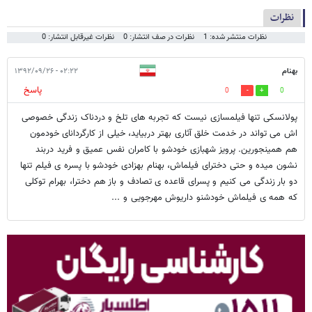
نظرات
نظرات منتشر شده: 1
نظرات در صف انتشار: 0
نظرات غیرقابل انتشار: 0
بهنام
۰۲:۲۲ - ۱۳۹۲/۰۹/۲۶
پاسخ
0
0
پولانسکی تنها فیلمسازی نیست که تجربه های تلخ و دردناک زندگی خصوصی
اش می تواند در خدمت خلق آثاری بهتر دربیاید، خیلی از کارگردانای خودمون
هم همینجورین. پرویز شهبازی خودشو با کامران نفس عمیق و فرید دربند
نشون میده و حتی دخترای فیلماش، بهنام بهزادی خودشو با پسره ی فیلم تنها
دو بار زندگی می کنیم و پسرای قاعده ی تصادف و باز هم دخترا، بهرام توکلی
که همه ی فیلماش خودشنو داریوش مهرجویی و ...