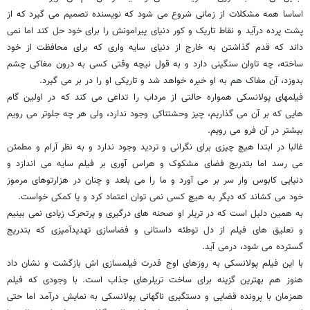
اساسا همه مشکلات از زمانی شروع می شود که نویسنده تصمیم می گیرد که از
پشت پرده درآید و نقاط تاریک و کور دنیای پیرامونش را برای خود حل کند اما نمی
داند که قدم گذاشتن به خارج از دنیای سایه واری که برای محافظت از خود
ساخته، چه تاوان سنگینی دارد و به قول نیچه وقتی کسی به درون مغاکی چشم
بدوزد، آن مغاک هم به او خیره خواهد شد و تاریکی او را در بر می گیرد.
فیلمهای پولانسکی همواره حالتی از مرداب را تداعی می کند که در اولین گام
هایی که بر آن می گذاریم، چیز وحشتناکی وجود ندارد، ولی هر چه جلوتر می رویم
بیشتر در آن فرو می رویم.
غالبا در ابتدا هیچ چیزی برای نگرانی و تردید وجود ندارد و به نظر آرام و مطمئن
می رسد اما بتدریج فضای مشکوک و هراس آوری بر فیلم سایه می اندازد و
دنیایی کابوس وار سر بر می آورد و ما را می بلعد و چنان در هزارتوهای مرموز
خود می کشاند که دیگر به هیچ کسی نمی توان اعتماد کرد و یا کمکی خواست.
به همین دلیل است که در تریلر او صحنه های درگیری و پرتحرک زیادی نمی بینیم
و تعلیق های فیلم از دل توطئه داستانی و فضاسازی تهدیدآمیزی که بتدریج
گسترده می شود، درمی آید.
با این فیلم پولانسکی به روزهای اوج قدرت فیلمسازی اش بازگشت و نشان داد
هنوز هم بهترین گزینه برای ساخت تریلرهای جذاب است. با وجودی که فیلم
همزمان با پرونده قضایی و دستگیری ناگهانی پولانسکی به نمایش درآمد اما حتی