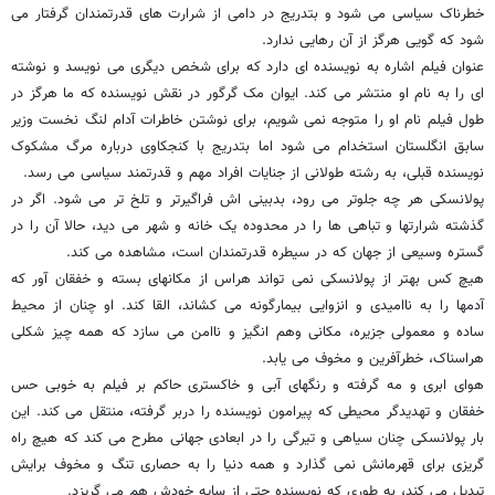
خطرناک سیاسی می شود و بتدریج در دامی از شرارت های قدرتمندان گرفتار می
شود که گویی هرگز از آن رهایی ندارد.
عنوان فیلم اشاره به نویسنده ای دارد که برای شخص دیگری می نویسد و نوشته
ای را به نام او منتشر می کند. ایوان مک گرگور در نقش نویسنده که ما هرگز در
طول فیلم نام او را متوجه نمی شویم، برای نوشتن خاطرات آدام لنگ نخست وزیر
سابق انگلستان استخدام می شود اما بتدریج با کنجکاوی درباره مرگ مشکوک
نویسنده قبلی، به رشته طولانی از جنایات افراد مهم و قدرتمند سیاسی می رسد.
پولانسکی هر چه جلوتر می رود، بدبینی اش فراگیرتر و تلخ تر می شود. اگر در
گذشته شرارتها و تباهی ها را در محدوده یک خانه و شهر می دید، حالا آن را در
گستره وسیعی از جهان که در سیطره قدرتمندان است، مشاهده می کند.
هیچ کس بهتر از پولانسکی نمی تواند هراس از مکانهای بسته و خفقان آور که
آدمها را به ناامیدی و انزوایی بیمارگونه می کشاند، القا کند. او چنان از محیط
ساده و معمولی جزیره، مکانی وهم انگیز و ناامن می سازد که همه چیز شکلی
هراسناک، خطرآفرین و مخوف می یابد.
هوای ابری و مه گرفته و رنگهای آبی و خاکستری حاکم بر فیلم به خوبی حس
خفقان و تهدیدگر محیطی که پیرامون نویسنده را دربر گرفته، منتقل می کند. این
بار پولانسکی چنان سیاهی و تیرگی را در ابعادی جهانی مطرح می کند که هیچ راه
گریزی برای قهرمانش نمی گذارد و همه دنیا را به حصاری تنگ و مخوف برایش
تبدیل می کند، به طوری که نویسنده حتی از سایه خودش هم می گریزد.