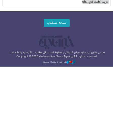
خرید اکانت chatgpt
نسخه دسکتاپ
تمامی حقوق این سایت برای خبرآنلاین محفوظ است. نقل مطالب با ذکر منبع بلامانع است.
Copyright © 2025 khabaronline News Agancy, All rights reserved
طراحی و تولید: نستوه