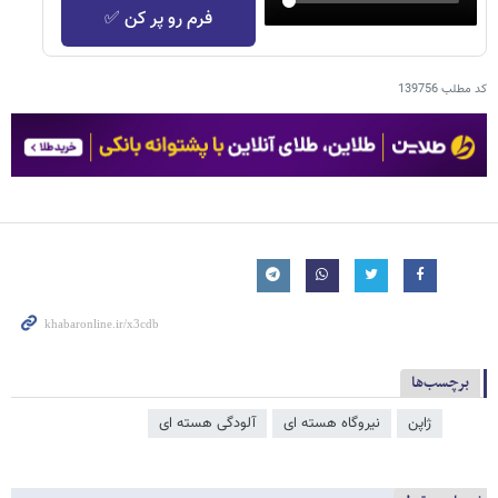
فرم رو پر کن ✅
کد مطلب
139756
برچسب‌ها
ژاپن
نیروگاه هسته ای
آلودگی هسته ای