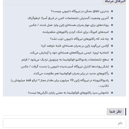
خبرهای مرتبط
بدترین اتفاق ممکن در نیروگاه داییچی چیست؟
آخرین وضعیت گسترش تشعشعات اتمی در شرق آسیا/ اینفوگراف
روبات‌های برای مهار بحران هسته‌ای ژاپن وارد عمل شدند / عکس
امیدهای کم‌رنگ برای خنک کردن راکتورهای منفجرشده
چه شد که راکتورهای نیروگاه داییچی ذوب نشد؟
آژانس می‌گوید ژاپن بر بحران هسته‌ای غلبه خواهد کرد!
اتحادیه اروپا، ایمنی نیروگاه‌های هسته‌ای خود را آزمایش می‌کند
سطح تشعشعات رادیواکتیو فوکوشیما به چرنوبیل نزدیک می‌شود / فیلم
لشکر روبات‌ها کنترل نیروگاه آسیب‌دیده داییچی را بدست گرفت / عکس
رآکتورهای جدید در برابر بحران فوکوشیما هم مقاومت می‌کنند
رادیواکتیویته در نیروگاه ژاپن 10 میلیون برابر مقدار مجاز ؟ تپکو فقط میلیونش را
تکذیب…
خاموشی سرد راکتورهای فوکوشیما به معنی پایان نگرانی‌ها نیست!
نظر شما