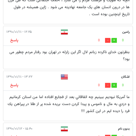
آنچه که هویت و فرهنگ مردم را می سازد ، اخلاف اجتماعی است که طی قرن
ها در درون انسان های یک جامعه نهادینه می شود . ژاپن همیشه در طول
تاریخ اینچنین بوده است .
رامین
۱۲:۲۵ - ۱۳۹۰/۰۱/۱۱
پاسخ
0
0
بنظرتون خدای ناکرده زبانم لال اگر این زلزله در تهران بود رفتار مردم چطور می
بود؟
اشكان
۱۳:۲۲ - ۱۳۹۰/۰۱/۱۱
پاسخ
0
0
ما آمريكا نبوديم ببينيم چه اتفاقاتي بعد از فجايع افتاده اما من استان كرمانيم
و دزدي به مال و ناموس و پيدا كردن دست بريده شده پر از طلا در پيراهن يك
فرد را ديده ايم در اين كشور !!!
بدون نام
۱۵:۴۰ - ۱۳۹۰/۰۱/۱۲