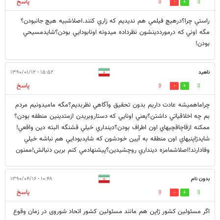
پاسخ
0
0
راستي چرا؟درهيچ فيلمي هم نديديم كه زاري كنند.اصلاشبيه هيچ جانبودن؟
مگه اوني كه درمورددينشون نظرداده ميدونه اونابودايي بودن؟شايدمسيحي
بودن!
ناهيد
۱۵:۵۲ - ۱۳۹۰/۰۱/۱۲
پاسخ
0
0
چراماهميشه عادت داريم بدون تحقيق وآگاهي نظربديم؟مگه ماميدونيم مردم
بم چه اخلاقياتي داشتن؟يعني اونايي كه دستاروبريدن ازمتدينين منطقه بودن؟
ممكنه ازقاچاقچيهاي اون اطراف بودن؟دينداري خيلي قشنگه البته دين واقعي!
شايدژاپنيهاي اون منطقه به آيين خودشون كه شايدبودايي هم نباشه خيلي
وفادارند!اصلاشمامزه دينداري روچشيدين؟پيشنهادمي كنم برين دنبالش!ممنون
بدون نام
۱۰:۴۸ - ۱۳۹۰/۰۴/۱۶
پاسخ
0
0
اگر مسئولین کشور ژاپن هم مانند مسئولین کشور اتحاد شوروی در زمان وقوع