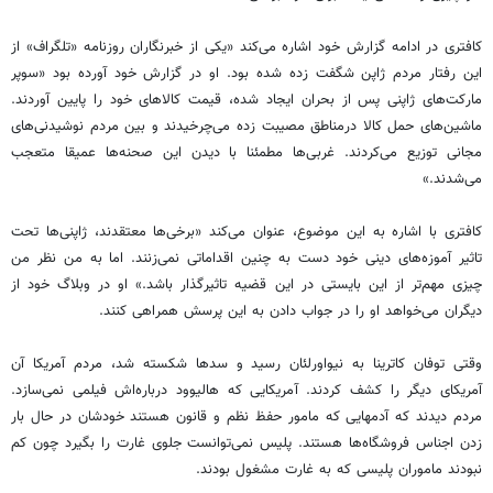
کافتری در ادامه گزارش خود اشاره می‌کند «یکی از خبرنگاران روزنامه «تلگراف» از
این رفتار مردم ژاپن شگفت زده شده بود. او در گزارش خود آورده بود «سوپر
مارکت‌های ژاپنی پس از بحران ایجاد شده، قیمت کالاهای خود را پایین آوردند.
ماشین‌های حمل کالا درمناطق مصیبت زده می‌چرخیدند و بین مردم نوشیدنی‌های
مجانی توزیع می‌کردند. غربی‌ها مطمئنا با دیدن این صحنه‌ها عمیقا متعجب
می‌شدند.»
کافتری با اشاره به این موضوع، عنوان می‌کند «برخی‌ها معتقدند، ژاپنی‌ها تحت
تاثیر آموزه‌های دینی خود دست به چنین اقداماتی نمی‌زنند. اما به من نظر من
چیزی مهم‌تر از این بایستی در این قضیه تاثیرگذار باشد.» او در وبلاگ خود از
دیگران می‌خواهد او را در جواب دادن به این پرسش همراهی کنند.
وقتی توفان کاترینا به نیواورلئان رسید و سد‌ها شکسته شد، مردم آمریکا آن
آمریکای دیگر را کشف کردند. آمریکایی که هالیوود درباره‌اش فیلمی نمی‌سازد.
مردم دیدند که آدمهایی که مامور حفظ نظم و قانون هستند خودشان در حال بار
زدن اجناس فروشگاه‌ها هستند. پلیس نمی‌توانست جلوی غارت را بگیرد چون کم
نبودند ماموران پلیسی که به غارت مشغول بودند.