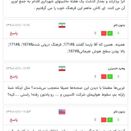
آنرا بردارنند و بعداز گذشت یک هفته ماشینهای شهرداری اقدام به جمع آوری
آن می کنند. ای کاش ماهم این فرهنگ خوب را می گرفتیم .
بدون نام
۱۱:۱۷ - ۱۳۹۰/۰۱/۱۱
پاسخ
0
0
همینه. همین که آقا پارسا گفتند &#171; فرهنگ درونی شده&#187; &#171;
بالا بودن سطح هوش هیجانی&#187;
وحید حسینی
۱۱:۲۲ - ۱۳۹۰/۰۱/۱۱
پاسخ
0
0
غربی‌ها مطمئنا با دیدن این صحنه‌ها عمیقا متعجب می‌شدند؟ مثل اینکه شما
زلزله بم، سقوط هواپیمای شرکت کاسپین و ... رو یادتون رفته! راستی ....کیه؟
بدون نام
۱۱:۵۳ - ۱۳۹۰/۰۱/۱۱
پاسخ
0
0