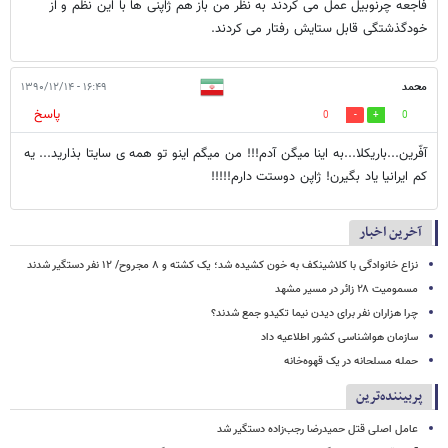
فاجعه چرنوبیل عمل می کردند به نظر من باز هم ژاپنی ها با این نظم و از
خودگذشتگی قابل ستایش رفتار می کردند.
محمد
۱۶:۴۹ - ۱۳۹۰/۱۲/۱۴
پاسخ
0
0
آفّرین...باریکلا...به اینا میگن آدم!!! من میگم اینو تو همه ی سایتا بذارید... یه
کم ایرانیا یاد بگیرن! ژاپن دوستت دارم!!!!!
آخرین اخبار
نزاع خانوادگی با کلاشینکف به خون کشیده شد؛ یک کشته و ۸ مجروح/ ۱۲ نفر دستگیر شدند
مسمومیت ۲۸ زائر در مسیر مشهد
چرا هزاران نفر برای دیدن نیما تکیدو جمع شدند؟
سازمان هواشناسی کشور اطلاعیه داد
حمله مسلحانه در یک قهوه‌خانه
پربیننده‌ترین
عامل اصلی قتل حمیدرضا رجب‌زاده دستگیر شد