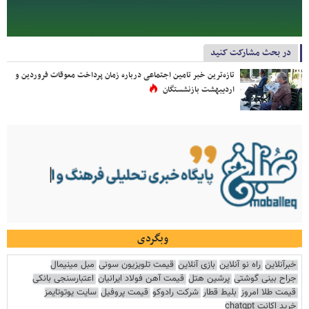
در بحث مشارکت کنید
تازه‌ترین خبر تامین اجتماعی درباره زمان پرداخت معوقات فروردین و
اردیبهشت بازنشستگان
وبگردی
خبرآنلاین
راه نو آنلاین
بازی آنلاین
قیمت تلویزیون سونی
مبل مینیمال
جراح بینی گوشتی
پرشین هتل
قیمت آهن فولاد ایرانیان
اعتبارسنجی بانکی
قیمت طلا امروز
بلیط قطار
شرکت رادوکو
قیمت پروفیل
سایت یوتوتایمز
خرید اکانت chatgpt