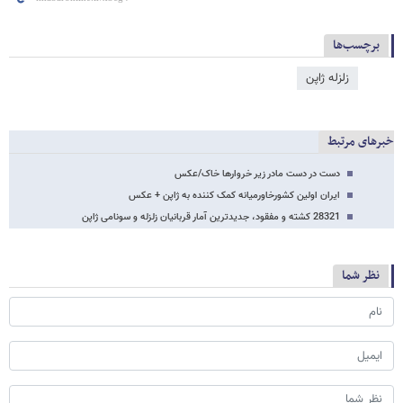
برچسب‌ها
زلزله ژاپن
خبرهای مرتبط
دست در دست مادر زیر خروارها خاک/عکس
ایران اولین کشورخاورمیانه کمک کننده به ژاپن + عکس
28321 کشته و مفقود، جدیدترین آمار قربانیان زلزله و سونامی ژاپن
نظر شما