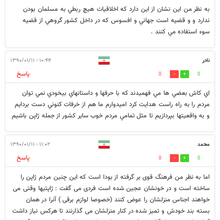
به نظر من اين نشان از اين دارد كه اخلاقيات هيچ ربطي به مسلمان بودن
ندارد و و قضيه است جهاني و افسوس كه در داخل كشور گروهي از قضيه
سوء استفاده مي كنند .
نادر
۱۰:۴۴ - ۱۳۹۰/۰۱/۱۱
پاسخ
0
0
اي كاش بعضي ها مي فهميدند كه با حرفها و داستانهاي بيخودي نمي توان
مردم را به راه راست هدايت كرد اميدوارم ما هم از خرفات كنوني دست بردايم
و به واقعيتها بپردازيم تا مثل تمامي مردم خوب ساير كشور از جمله ژاپن باشيم
محمد
۱۱:۰۲ - ۱۳۹۰/۰۱/۱۱
پاسخ
0
0
اما به نظر من فرهنگ قوی بر گرفته از بودا است که این چنین مردم ژاپن را
ساخته است و در خونشان عجین شده است فردی می گفت : ژاپتیها وقتی می
خواهند اجناس منزلشان را عوض کنند (خصوصا لوازم برقی ) آنرا در همان
بسته بند خودش و تمیز شده در کنار منزلشان می گذارنند تا هرکس نیاز داشت