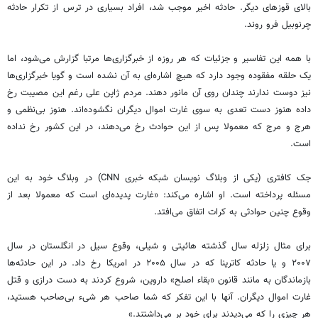
بالای قوزهای دیگر. حادثه اخیر موجب شد، افراد بسیاری در ترس از تکرار حادثه
چرنوبیل فرو روند.
با همه این تفاسیر و جزئیات که هر روزه از خبرگزاری‌ها مرتبا گزارش می‌شود، اما
یک حلقه مفقوده وجود دارد که هیچ اشاره‌ای به آن نشده است و گویا خبرگزاری‌ها
نیز دوست ندارند چندان روی آن مانور دهند. مردم ژاپن علی رغم این مصیبت رخ
داده هنوز دست تعدی به سوی غارت اموال دیگران نگشوده‌اند. هنوز بی‌نظمی و
هرج و مرج که معمولا پس از این حوادث رخ می‌دهند، در این کشور رخ نداده
است.
جک کافتری (یکی از وبلاگ نویسان شبکه خبری CNN) در وبلاگ خود به این
مسئله پرداخته است. او اشاره می‌کند: «غارت پدیده‌ای است که معمولا بعد از
وقوع چنین حوادثی به کرات اتفاق می‌افتد.
برای مثال زلزله سال گذشته هائیتی و شیلی، وقوع سیل در انگلستان در سال
۲۰۰۷ و یا حادثه کاترینا که در سال ۲۰۰۵ در امریکا رخ داد. در این حادثه‌ها
بازماندگان به مانند قانون «بقاء اصلح» داروین، شروع کردند به دست درازی و قتل
غارت اموال دیگران. آنها با این تفکر که شما صاحب هر شیء بی‌صاحب هستید،
هر چیزی را که می‌دیدند برای خود بر می‌داشتند.»