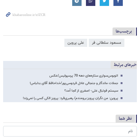
برچسب‌ها
مسعود سلطانی‌ فر
علی پروین
خبرهای مرتبط
اتوبوس‌سواری ستاره‌های دهه 70 پرسپولیس/عکس
جملات ماندگار و جنجالی عادل فردوسی‌پور/خداحافظ آقای بدلباس!
سیستم فوتبال علی- اصغری از کجا آمد؟
پروین‌: من نگران پرویز برومندم/ رهبری‌فرد: پرویز الکی کسی را نمی‌زند!
نظر شما