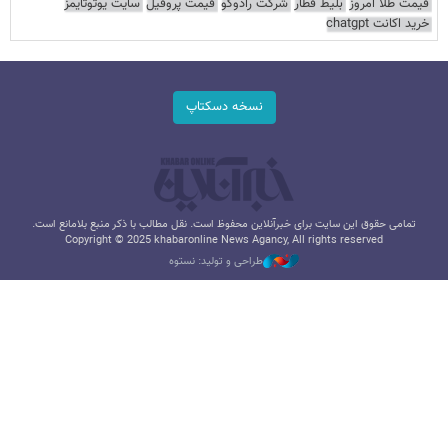
قیمت طلا امروز
بلیط قطار
شرکت رادوکو
قیمت پروفیل
سایت یوتوتایمز
خرید اکانت chatgpt
نسخه دسکتاپ
تمامی حقوق این سایت برای خبرآنلاین محفوظ است. نقل مطالب با ذکر منبع بلامانع است.
Copyright © 2025 khabaronline News Agancy, All rights reserved
طراحی و تولید: نستوه