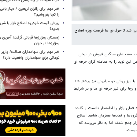
کارت سوخت از چه زمانی حذف می‌شود
خبر مهم برای زائران اربعین / دینار باقی‌
را کجا بفروشیم؟
ریزش قیمت خودرو/ اصلاح بازار یا شرو
جدید؟
منفی ماند و افتی 13 هزار واحدی را پذیرا شد تا حرفه‌ای ها فرصت ویژه اصلاح
زمستان رمزارزها قربانی گرفت؛ آخرین 
رمزارزها در جهان
ردند، صف های سنگین فروش در برخی
تومانی برای سهامداران واقعیت دارد؟
 این نوید را به معامله گران حرفه ای
افت اما فاصله اش با مرز روانی دو میلیونی نیز بیشتر شد.
و رجا برای غیر حرفه ای ها و در شرایط
 فعلی بازار را ادامه‌دار دانست و گفت:
روه‌ها و نمادها همزمان شاهد اصلاح
 دولت هستند امروز در بازار جمع شدند اما به نظر می‌رسد که
 نیست.