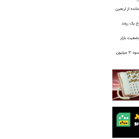
؟
مانده از اربعین
ع یک روند
وضعیت بازار
خبر مهم برای سهامداران عدالت/ واریز سود ۳ میلیون