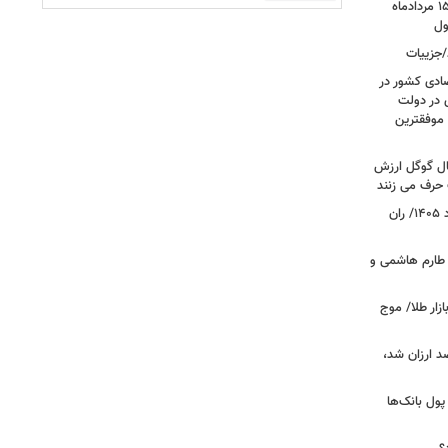
قیمت بازگشایی بازار طلا و سکه امروز ۱۵ مردادماه
/جزییات
صادی کشور در
ی در دولت
 موفقترین
سال گوگل ارزش
 حرف می زنند
قیمت جدید گوشت قرمز امروز ۱۴ مرداد ۱۴۰۵/ ران
 طارم هاشمی و
زار طلا/ موج
بازار گوشت؛ دام ۳۰ درصد ارزان شد،
 درخواست پول بانک‌ها