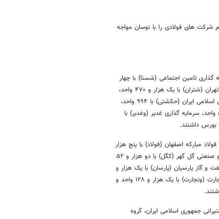
م شرکت های فولادی را با نوسان مواجه
ران خودرو (خودرو) با ۱۰ هزار و ۶۳۹ واحد، سرمایه گذاری تامین اجتماعی (شستا) با چهار
هزار و ۹۴۳ واحد، بانک پاسارگاد (وپاسا) با یک هزار و ۶۱۵ واحد، پالایش نفت تهران (شتران) با یک هزار و ۴۷۰ واحد،
شرکت ارتباطات سیار ایران (همراه) با یک هزار و ۲۴۲ واحد، کشتیرانی جمهوری اسلامی ایران (حکشتی) با ۹۹۴ واحد،
پالایش نفت اصفهان (شپنا) با ۹۳۳ واحد، پتروشیمی پردیس (شپدیس) با ۵۳۶ واحد، سرمایه گذاری غدیر (وغدیر) با
نایع پتروشیمی خلیج فارس (فارس) با پنج هزار و ۶۷۰ واحد، فولاد مبارکه اصفهان (فولاد) با پنج هزار
و ۶۵۳ واحد، ملی صنایع مس ایران (فملی) با چهار هزار و ۶۵۲ واحد، معدنی و صنعتی گل گهر (کگل) با دو هزار و ۵۲
اپیکو) با یک هزار و ۸۸۰ واحد، گسترش نفت و گاز پارسیان (پارسان) با یک هزار و
۵۷۸ واحد، معدنی و صنعتی چادرملو (کچاد) با یک هزار و ۳۸۳ واحد، بانک تجارت (وتجارت) با یک هزار و ۱۲۸ واحد و
تیرانی جمهوری اسلامی ایران، گروه