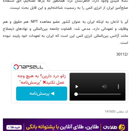
نکته کلیدی وجود دارد، خاطرنشان کرد: همانطور که بارها گفته‌ایم، حق استفاده
صلح‌آمیز ایران از انرژی اتمی را به رسمیت شناخته‌ایم و این قابل بحث نیست.
آیر با اذعان به اینکه ایران به عنوان کشور عضو معاهده NPT هم حقوق و هم
وظایف و تعهداتی دارد،‌ مدعی شد: قضاوت جامعه بین‌المللی و نهادهای ذیصلاح
مانند آژانس بین‌المللی انرژی اتمی این است که ایران به تعهدات خود پایبند نبوده
است.
/30112
زانو درد دارین؟ به هیچ وجه
عمل نکنید❌ "پرسش‌نامه"
◀ پرسش‌نامه
کد مطلب
141600