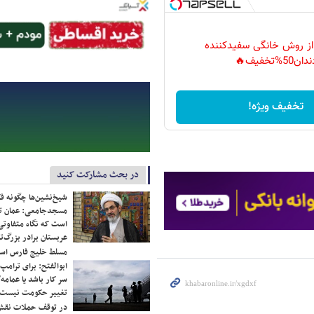
 از روش خانگی سفیدکننده
دان50%تخفیف🔥
تخفیف ویژه!
در بحث مشارکت کنید
شیخ‌نشین‌ها چگونه فک
مسجدجامعی: عمان تن
است که نگاه متفاوتی 
عربستان برادر بزرگ‌
مسلط خلیج فارس ا
ابوالفتح: برای ترامپ
سر کار باشد یا عمامه/
تغییر حکومت نیست/ 
در توقف حملات نقش