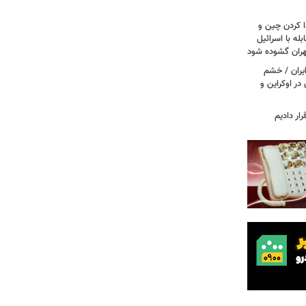
ا کردن چین و
له با اسرائیل
تهران گشوده شود
یران / خشم
در اوکراین و
ار دادیم