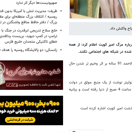
صهیونیست‌ها دیگر اثر ندارد
ظریف: مدیریت تنش با آمریکا بدون فد
روسیه / ائتلاف بزرگ منطقه‌ای برای مقاب
بزرگ / دفتر حافظ منافع واشنگتن در 
اح واکنش داد.
خلع سلاح تدریجی ابرقدرت در جنگ با ا
ترامپ در کمپ دیوید، بن‌بست پدافندی 
خطای تاکتیکی متحدان خلیج فارس
باره مرگ امیر کویت اعلام کرد: از همه
زلنسکی: دو پالایشگاه روسیه را هدف قر
شده در شبکه های اجتماعی نکنند.
این در حالی است که برخی فعالان در فضای مجازی از درگذشت شیخ صباح الاحمد 91 ساله بر اثر وخیم تر شدن حال
وئیتر نوشت از یک منبع موثق در دولت
کویت اطلاع حاصل کردم که جناب شیخ صباح الاحمد الجابر الصباح امیر کویت ساعت 4 صبح از دنیا رفته است و بیانیه
ذشت امیر کویت اشاره کرده است