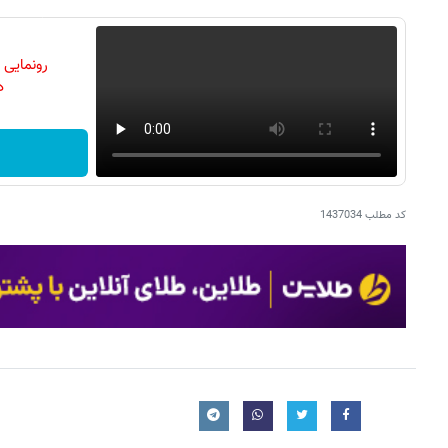
رونمایی
دن
کد مطلب
1437034