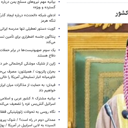
بیانیه مهم نیروهای مسلح یمن درباره
گسترده و ویژه»
کشور
ادعای شبکه «الحدث» درباره ایجاد گذر
تنگه هرمز
کویت دستور تعطیلی تنها مدرسه ایرانی 
پنتاگون جلسه اضطراری برای تأمین تسل
می‌کند
یک‌ سوم صهیونیست‌ها در برابر حملا
دفاع هستند
ژاپن از شلیک موشکی کره‌شمالی خبر دا
بحران پاتریوت / همیلتون: مصرف بی‌
خاورمیانه انبار تسلیحاتی آمریکا را خالی
فیدان: به حمایت از مذاکرات میان ایران 
خواهیم داد
بیانیه مشترک ۸ کشور عربی و اسل
اسرائیل آتش‌بس غزه را تضعیف می‌کند
نگاه روسی به تحولات ژئوپلیتیکی قفقا
ممدانی دوم در راه است؟ / شوک پیرو
السید» به لابی اسراییل در آمریکا / پول