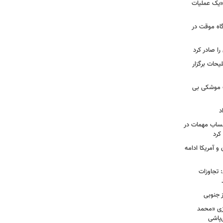
 «یک عملیات
گاه موقت در
را صادر کرد
یحات برگزار
ت موشکی بی
د
حساب مهمات در
 کرد
و آمریکا ادامه
امی: تجاوزات
ز جنوبی
زی «محمد
‌پاشی