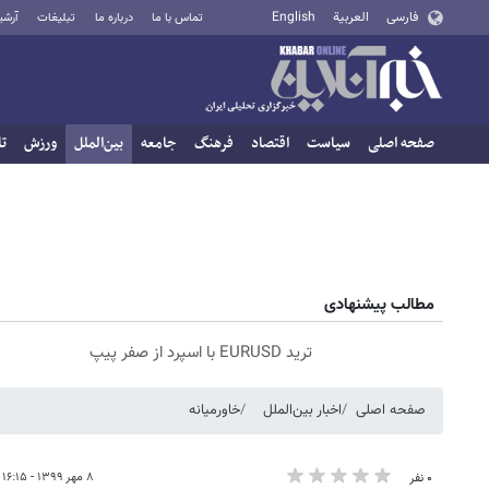
فارسی
العربية
English
تماس با ما
درباره ما
تبلیغات
آرشی
صفحه اصلی
سیاست
اقتصاد
فرهنگ
جامعه
بین‌الملل
ورزش
تا
مطالب پیشنهادی
ترید EURUSD با اسپرد از صفر پیپ
صفحه اصلی
اخبار بین‌الملل
خاورمیانه
۸ مهر ۱۳۹۹ - ۱۶:۱۵
۰ نفر