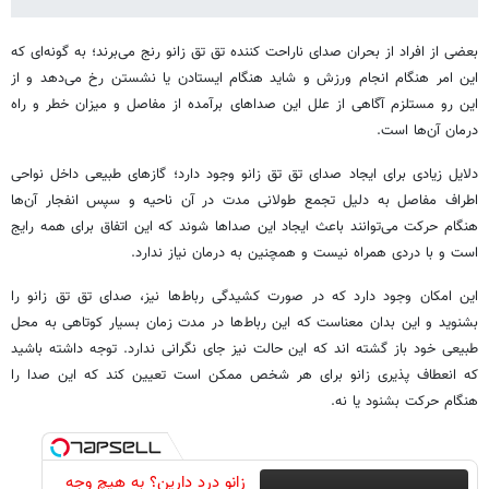
بعضی از افراد از بحران صدای ناراحت کننده تق تق زانو رنج می‌برند؛ به گونه‌ای که
این امر هنگام انجام ورزش و شاید هنگام ایستادن یا نشستن رخ می‌دهد و از
این رو مستلزم آگاهی از علل این صداهای برآمده از مفاصل و میزان خطر و راه
درمان آن‌ها است.
دلایل زیادی برای ایجاد صدای تق تق زانو وجود دارد؛ گازهای طبیعی داخل نواحی
اطراف مفاصل به دلیل تجمع طولانی مدت در آن ناحیه و سپس انفجار آن‌ها
هنگام حرکت می‌توانند باعث ایجاد این صداها شوند که این اتفاق برای همه رایج
است و با دردی همراه نیست و همچنین به درمان نیاز ندارد.
این امکان وجود دارد که در صورت کشیدگی رباط‌ها نیز، صدای تق تق زانو را
بشنوید و این بدان معناست که این رباط‌ها در مدت زمان بسیار کوتاهی به محل
طبیعی خود باز گشته اند که این حالت نیز جای نگرانی ندارد. توجه داشته باشید
که انعطاف پذیری زانو برای هر شخص ممکن است تعیین کند که این صدا را
هنگام حرکت بشنود یا نه.
زانو درد دارین؟ به هیچ وجه