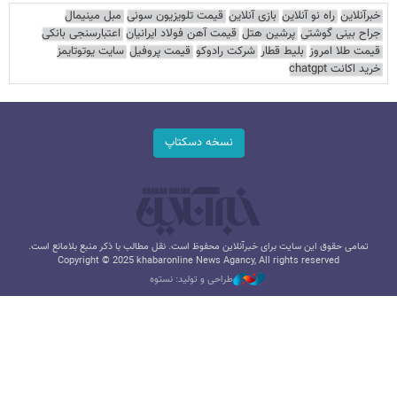
خبرآنلاین
راه نو آنلاین
بازی آنلاین
قیمت تلویزیون سونی
مبل مینیمال
جراح بینی گوشتی
پرشین هتل
قیمت آهن فولاد ایرانیان
اعتبارسنجی بانکی
قیمت طلا امروز
بلیط قطار
شرکت رادوکو
قیمت پروفیل
سایت یوتوتایمز
خرید اکانت chatgpt
نسخه دسکتاپ
تمامی حقوق این سایت برای خبرآنلاین محفوظ است. نقل مطالب با ذکر منبع بلامانع است.
Copyright © 2025 khabaronline News Agancy, All rights reserved
طراحی و تولید: نستوه