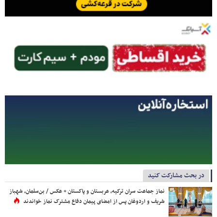
در بحث مشارکت کنید
نماز جماعت سران ترکیه، عربستان و پاکستان + عکس / بن‌سلمان، شهباز
شریف و اردوغان پس از امضای پیمان دفاع مشترک نماز خواندند