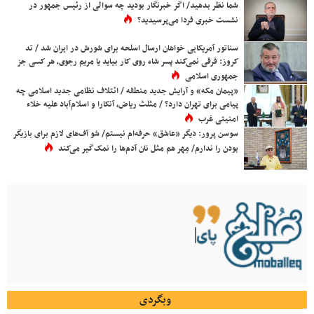
شما نظر بدهید/ اگر خبرنگار بودید چه سوالی از رئیس جمهور در
نشست خبری فردا می‌پرسیدید؟
سناتور آمریکایی خواهان ارسال اسلحه برای شورش در ایران شد / تد
کروز: فرقی نمی‌کند پسر شاه روی کار بیاید یا مریم رجوی، هر کسی جز
جمهوری اسلامی
«پیمان مکه» و آرایش جدید منطقه / ائتلاف نظامی جدید اسلامی چه
پیامی برای تهران دارد؟ / مثلث ریاض، آنکارا و اسلام‌آباد علیه خلاء
امنیتی غرب
سوسن پرور: دیگر «عاشق» حرفه‌ام نیستم/ شو آف‌های لازم برای بازیگر
بودن را ندارم/ مِهر هم مثل نان آدم‌ها را نمک‌گیر می‌کند
وبگردی