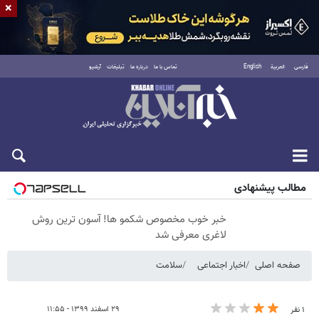
×
فارسی
العربية
English
تماس با ما
درباره ما
تبلیغات
آرشیو
شنبه ۱۷ مرداد ۱۴۰۵
مطالب پیشنهادی
خبر خوب مخصوص شکمو ها! آسون ترین روش
لاغری معرفی شد
صفحه اصلی
اخبار اجتماعی
سلامت
۲۹ اسفند ۱۳۹۹ - ۱۱:۵۵
۱ نفر