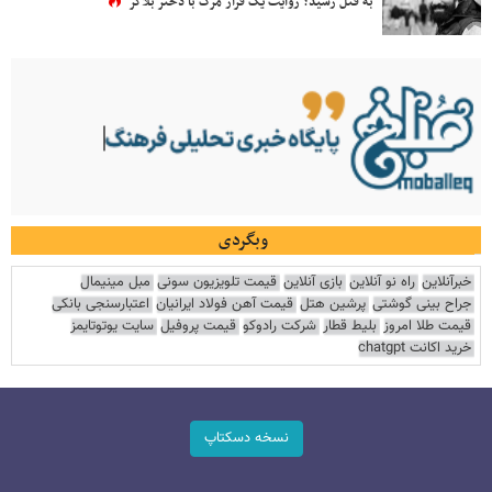
به قتل رسید؟ روایت یک قرار مرگ با دختر بلاگر
وبگردی
خبرآنلاین
راه نو آنلاین
بازی آنلاین
قیمت تلویزیون سونی
مبل مینیمال
جراح بینی گوشتی
پرشین هتل
قیمت آهن فولاد ایرانیان
اعتبارسنجی بانکی
قیمت طلا امروز
بلیط قطار
شرکت رادوکو
قیمت پروفیل
سایت یوتوتایمز
خرید اکانت chatgpt
نسخه دسکتاپ