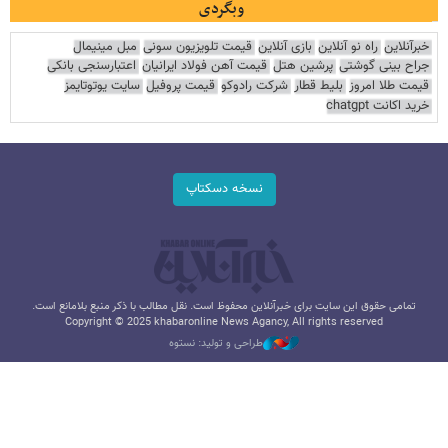
وبگردی
خبرآنلاین
راه نو آنلاین
بازی آنلاین
قیمت تلویزیون سونی
مبل مینیمال
جراح بینی گوشتی
پرشین هتل
قیمت آهن فولاد ایرانیان
اعتبارسنجی بانکی
قیمت طلا امروز
بلیط قطار
شرکت رادوکو
قیمت پروفیل
سایت یوتوتایمز
خرید اکانت chatgpt
نسخه دسکتاپ
تمامی حقوق این سایت برای خبرآنلاین محفوظ است. نقل مطالب با ذکر منبع بلامانع است.
Copyright © 2025 khabaronline News Agancy, All rights reserved
طراحی و تولید: نستوه