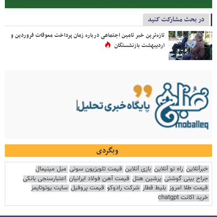
در بحث مشارکت کنید
تازه‌ترین خبر تامین اجتماعی درباره زمان پرداخت معوقات فروردین و
اردیبهشت بازنشستگان
وبگردی
خبرآنلاین
راه نو آنلاین
بازی آنلاین
قیمت تلویزیون سونی
مبل مینیمال
جراح بینی گوشتی
پرشین هتل
قیمت آهن فولاد ایرانیان
اعتبارسنجی بانکی
قیمت طلا امروز
بلیط قطار
شرکت رادوکو
قیمت پروفیل
سایت یوتوتایمز
خرید اکانت chatgpt