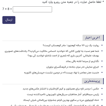
*
لطفا حاصل عبارت را در جعبه متن روبرو وارد کنید
7 + 8 =
ارسال
آخرین اخبار
روایت یک زن ۷۶ ساله کوهنورد؛ مادر کوهستان کیست؟
شما هم نسبت به اولین کتابی که خواندید احساس مالکیت می‌کردید؟/ یادداشت‌های تصویری
یوسف علیخانی: آخرین باری که شعری از احمد شاملو خواندید کِی بود؟
نگذاریم از سینما لاشه باقی بماند
اجرای نمایش «در میان جاده» در فرهنگسرای نیاوران
«نسبت هنر معاصر با نهاد چیست؟» در دومین نشست «پرسش‌های اکنون»
پربیننده‌ترین
عکس | دردسر تازه برای همیلتون و کیم کارداشیان با انتشار عکس‌های جدید
رئیس سیمافیلم: آمار مخاطبان سریال‌های تلویزیونی ناامیدکننده نیست
«ماه کوچولوی من» بر سکوی بهترین فیلم جشنواره بین‌المللی شیلی ایستاد
نقد کاربران به کارنامه «خبرآنلاین» / از متهم‌شدن به جانبداری تا معرفی به عنوان یکی از