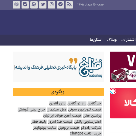
جمعه ۱۶ مرداد ۱۴۰۵
انتشارات
وبلاگ
استان‌ها
وبگردی
خبرآنلاین
راه نو آنلاین
بازی آنلاین
قیمت تلویزیون سونی
مبل مینیمال
جراح بینی گوشتی
پرشین هتل
قیمت آهن فولاد ایرانیان
اعتبارسنجی بانکی
قیمت طلا امروز
بلیط قطار
شرکت رادوکو
قیمت پروفیل
سایت یوتوتایمز
خرید اکانت chatgpt