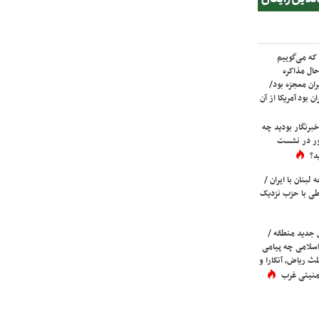
که می‌گوییم
حال مذاکره
ران معجزه بود/
ن بود آمریکا از آن
برنگار بودید چه
ور در نشست
د؟
لبنان با ایران /
ی با حزب نزدیک
 جدید منطقه /
اسلامی چه پیامی
لث ریاض، آنکارا و
 امنیتی غرب