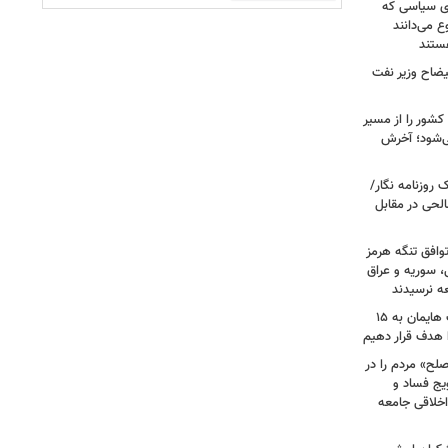
ای سیاسی که
ع می‌دانند
ستند
یضاح وزیر نفت
شور را از مسیر
ی‌شود؛ آخرش
روزنامه نگار/
حی در مقابل
وافق تنگه هرمز
ی، سوریه و عراق
عه نرسیدند
امام‌ جمعه اهواز: با افزایش برد موشک هایمان به ۱۵
ا هدف قرار دهیم
لح» مردم را در
یج فساد و
اخلاقی جامعه