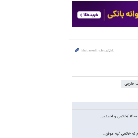
 خارجی
م نه خاتمی /به موقع…