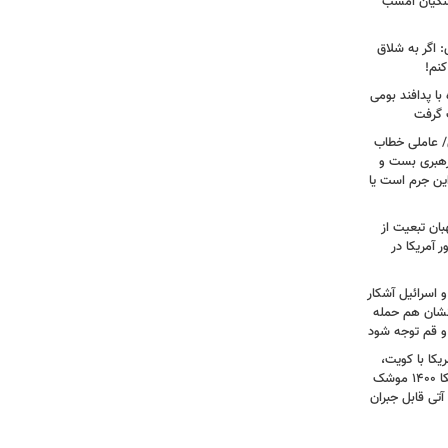
شکیان امشب
: اگر به شلاق
کنم!
ا پدافند بومی
ت گرفت
/ عاملی خطاب
رهبری بست و
 این جرم است یا
بان تبعیت از
 آمریکا در
 اسرائیل آشکار
انشان هم حمله
 و قم توجه شود
کا با کویت،
عراق و افغانستان و جنگ رمضان/ آمریکا ۱۴۰۰ موشک
آتی قابل جبران