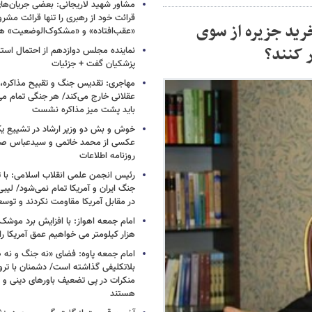
مشاور شهید لاریجانی: بعضی جریان‌ه
قرائت خود از رهبری را تنها قرائت مشرو
خرید جزیره از سوی
«عقب‌افتاده» و «مشکوک‌الوضعیت» ه
 کنند؟
نماینده مجلس دوازدهم از احتمال است
پزشکیان گفت + جزئیات
مهاجری: تقدیس جنگ و تقبیح مذاکره، ک
عقلانی خارج می‌کند/ هر جنگی تمام م
باید پشت میز مذاکره نشست
خوش و بش دو وزیر ارشاد در تشییع یک 
عکسی از محمد خاتمی و سیدعباس صال
روزنامه اطلاعات
رئیس انجمن علمی انقلاب اسلامی: با ت
جنگ ایران و آمریکا تمام نمی‌شود/ لیب
در مقابل آمریکا مقاومت نکردند و توس
هزار کیلومتر می خواهیم عمق آمریکا ر
امام جمعه پاوه: فضای «نه جنگ و نه ص
بلاتکلیفی گذاشته است/ دشمنان با ترو
منکرات در پی تضعیف باورهای دینی و 
هستند