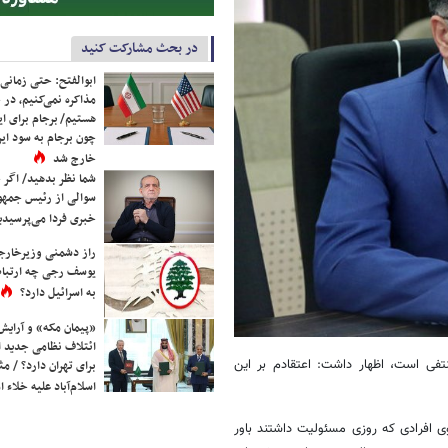
در بحث مشارکت کنید
ابوالفتح: حتی زمانی 
مذاکره نمی‌کنیم، در 
هستیم/ برجام برای ای
چون برجام به سود ایرا
خارج شد
شما نظر بدهید/ اگر خ
سوالی از رئیس جمه
خبری فردا می‌پرسیدی
راز دشمنی وزیرخارجه 
یوسف رجی چه ارتباط
به اسرائیل دارد؟
«پیمان مکه» و آرایش
ائتلاف نظامی جدید 
نتفی است، اظهار داشت: اعتقادم بر این
برای تهران دارد؟ / مث
اسلام‌آباد علیه خلاء
ی افرادی که روزی مسئولیت داشتند باور