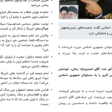
آخرین قسمت از گفت‌وگوی مسعود پز
پخش می‌شود
نماینده تهران خطاب به محمدباقر خرازی
محکوم شوی حاضرم با وضو آن را اجرا 
توئیت معاون سیاسی صداوسیما: سپاه ب
 اسلامی گفت: صحبت‌های رئیس‌جمهور
هواگردهای آمریکا را شکار کرد و غنیم
 انتخاباتی دارد.
واکنش تند امام جمعه اردبیل به خرازی
به دستگاه قضا: شخصی خبر دروغ به 
دفتر رهبری با صراحت آن را رد کرد، آیا
لان جمهوری اسلامی جزیره خریده‌اند تا
خیر؟
حرف‌های عجیب و غریب زیاد می‌زند و
امام جمعه دزفول: تبعیت از شورای نگه
شریعت است/ انتقام ایران با پایان حضور
منطقه تکمیل می‌شود
 شد: آقای احمدی‌نژاد زمانی، خودشان
امام جمعه قم: در گذشته باطن آمریکا و
ن کاری را به مسئولان جمهوری اسلامی
نبود/ امروز باطن این سگ‌ها به دوست
می‌کند/ باید به مساله حجاب در کشور
قیاس امام جمعه اصفهان بین جنگ آمری
یره خریده است و نه جزیره‌ای فروخته،
سوب می‌شوند؛ این حرف‌های آقای احمدی
در جنگ با ایران هدر داد که تا سه سال 
که واقعیت داشته و حساسیتی بر رویش
نیست