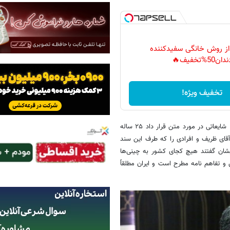
 از روش خانگی سفیدکننده
دان50%تخفیف🔥
تخفیف ویژه!
نماینده مردم قصر شیرین، سر پل ذهاب و گیلانغرب ادامه داد: به طور نمونه شایعاتی در مورد متن قرار داد ۲۵ ساله
قای ظریف و افرادی را که طرف این سند
یشان گفتند هیچ کجای کشور به چینی‌ها
 و تفاهم نامه مطرح است و ایران مطلقاً