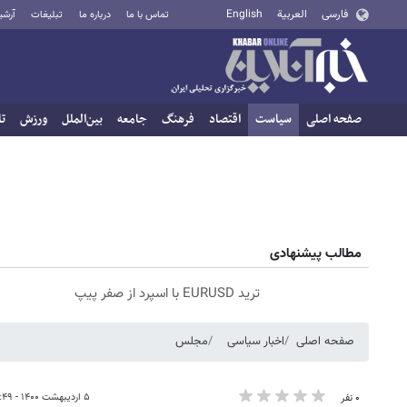
فارسی
العربية
English
تماس با ما
درباره ما
تبلیغات
آرشی
صفحه اصلی
سیاست
اقتصاد
فرهنگ
جامعه
بین‌الملل
ورزش
تا
مطالب پیشنهادی
ترید EURUSD با اسپرد از صفر پیپ
صفحه اصلی
اخبار سیاسی
مجلس
۵ اردیبهشت ۱۴۰۰ - ۱۲:۴۹
۰ نفر