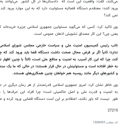
می‌کنند، گفت: واقعیت این است که دادستان‌ها در کل کشور می‌توانند ب
ورود کنند؛ معتقدم دستگاه قضائیه مسئولیت دارد که به این موارد ورود کند و
نمی کند؟
وی تاکید کرد: کسی که می‌گوید مسئولین جمهوری اسلامی جزیره خریده‌اند که
یعنی چی؟ این کار مصداق تشویش اذهان عمومی است.
نائب رئیس کمیسیون امنیت ملی و سیاست خارجی مجلس شورای اسلامی ا
ندارد؛ ثانیاً اگر بر فرض محال صحت داشت دستگاه قضا باید ورود کند که 
کند، چرا که این کار آسیب به امنیت و منافع ملی است، ثالثاً با چنین اظهار ن
به خطر افتاده است و مسئولینش در حال فرار هستند؛ در حالی که ما یک سند 
و کشورهای دیگر مانند روسیه هم خواهان چنین همکاری‌های هستند.
وی خاطر نشان کرد: امروز جمهوری اسلامی قدرتمندتر از هر زمان دیگری در 
به امنیت و قدرت ملی و اصل حاکمیتی است؛ چرا افراد این حرف‌ها را می
طور نیست که باور نکنند، اعتقادم بر این است دستگاه قضایی ورود کرده و 
27215
کد مطلب
1508493