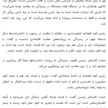
وی با بیان اینکه تبعیض و گزینشی عمل کردن از آفات دادرسی است، تصریح کرد:
تاکنون همکاران ما در دستگاه قضا بحمدالله در رسیدگی به مفاسد توجه نمی‌کردند
که فردی که مرتکب فساد شده به چه کسی وابسته است و چه کسی پیگیر کار
اوست و فقط به مستندات پرونده و ادله توجه می‌کردند که این روند باید ادامه
یابد.
رئیس قوه قضائیه اولویت‌بندی در مقابله با مفاسد در برخورد با دانه‌درشت‌ها دیگر
مسئله مهم در رسیدگی به پرونده‌های مفاسد اقتصادی دانست و گفت: با
موضوعات خرد و جزئی هم باید برخورد کرد چرا که فساد، فساد است چه اندک و
چه کلان باشد، اما موارد کلان و دانه‌درشت‌ها باید در اولویت قرار داشته باشند.
حجت الاسلام رئیسی افزود: رسیدگی به پرونده دانه‌درشت‎ها حتماً آثار بیشتری در
جوامع دارد و از بروز مفاسد خرد نیز پیشگیری می‌کند.
رئیس قوه قضائیه در ادامه سخنانش گفت: مبارزه با فساد باید هم از جنبه کیفر
مجرمین و مفسدین و هم از جنبه اعاده حقوق از دست رفته بیت‌المال به اموال
به یغما رفته نتیجه‌بخش باشد.
حجت الاسلام رئیسی گفت: با فساد فساد گفتن مشکل حل نمی‌شود و آنچه
اطمینان‌بخش است این است که مفسد و مجرم به کیفر عمل خود برسند و بستر