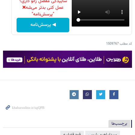
ساییدگی مفصل زانو داری؟
عمل کنی بدتر می‌شه❌
"پرسش‌نامه"
◀ پرسش‌نامه
کد مطلب
1509767
برچسب‌ها
سیدابراهیم رئیسی
قوه قضاییه