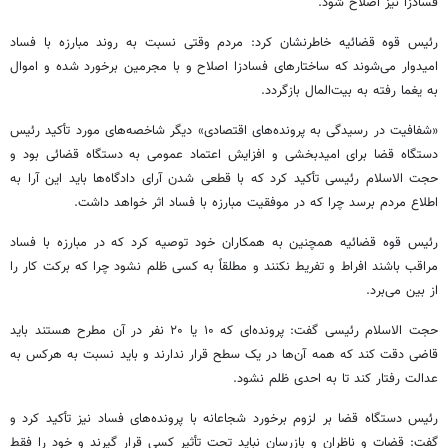
فسادزا نیز اصلاح شود.
رئیس قوه قضائیه خاطرنشان کرد: مردم وقتی نسبت به روند مبارزه با فساد
امیدوار می‌شوند که ساختارهای فسادزا اصلاح و با مجرمین برخورد شده و اموال
به یغما رفته به بیت‌المال بازگردد.
«شفافیت در رسیدگی به پرونده‌های اقتصادی» دیگر شاخصه‌های مورد تأکید رئیس
دستگاه قضا برای امیدبخشی و افزایش اعتماد عمومی به دستگاه قضائی بود و
حجت الاسلام رئیسی تأکید کرد که با قطعی شدن آرای دادگاه‌ها باید این آرا به
اطلاع مردم برسد چرا که در موفقیت مبارزه با فساد اثر خواهد داشت.
رئیس قوه قضائیه همچنین به همکاران خود توصیه کرد که در مبارزه با فساد
مراقب باشند افراط و تفریط نکنند و مطلقاً به کسی ظلم نشود چرا که برکت کار را
از بین می‌برد.
حجت الاسلام رئیسی گفت: پرونده‌ای که ۱۰ یا ۲۰ نفر در آن مطرح هستند باید
قاضی دقت کند که همه آن‌ها در یک سطح قرار ندارند و باید نسبت به هرکس به
عدالت رفتار کند تا به احدی ظلم نشود.
رئیس دستگاه قضا بر لزوم برخورد شجاعانه با پرونده‌های فساد نیز تأکید کرد و
گفت: قضات و ناظران و بازرسان نباید تحت تأثیر کسی قرار گیرند و خود را فقط