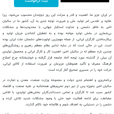
ثبت درخواست
در ایران عزیز ما، اهمیت و قدر و منزلت این روز دوچندان محسوب می‌شود، زیرا
علاوه بر تقدس امر تولید ملی و ضرورت توجه جدی به آن، کشور ما در سالیان
اخیر به خاطر دشمنی و عداوت استکبار جهانی، با محدودیت‌ها و مشکلات
بی‌شماری در بخش تولید مواجه بوده و به تعطیلی­ کشاندن جریان تولید و
بیکارساختن کارگران ایرانی، از جمله مهم‌ترین اولویت‌های دشمنان ملت ایران بوده
است. این در حالی است که در سایه تدابیر مقام معظم رهبری و روشنگری‌های
چندین ­باره معظم ­له در سالیان اخیر، اهمیت کار و کارگر ایرانی و محصول تولیدی
آن بیش از گذشته مورد توجه آحاد جامعه قرار گرفته و خوشبختانه چرخ اصلاح
فرهنگ مصرف و تأکید هم­وطنان عزیزمان بر ضرورت استفاده از کالای ایرانی،
حرکت خود را در مسیری صحیح آغاز کرده است.
برنامه‌ریزی و اهتمام جدی دولت و مجموعه وزارت صنعت، معدن و تجارت در
سالیان اخیر به‌ویژه پس از دور دوم تحریم‌های همه‌جانبه بر علیه صنعت و اقتصاد
کشور سبب شد تا کارگران و تمامی دست‌اندرکاران بخش‌های تولیدی، با تلاشی
مضاعف، برای ادامه فعالیت خود حتی با وجود مشکلات شدید تلاش کرده و
دشمن را در دستیابی به اهداف شوم و ظالمانه خود ناکام گذارند.