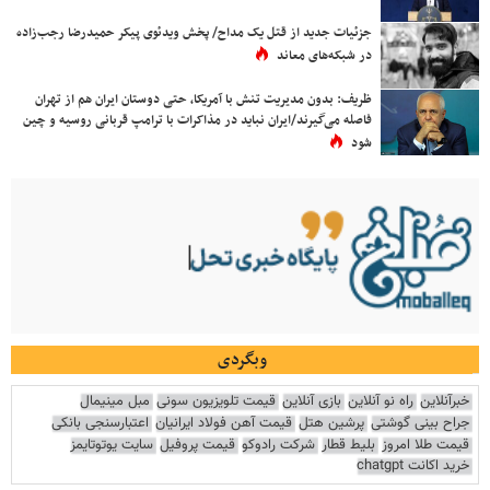
جزئیات جدید از قتل یک مداح/ پخش ویدئوی پیکر حمیدرضا رجب‌زاده
در شبکه‌های معاند
ظریف: بدون مدیریت تنش با آمریکا، حتی دوستان ایران هم از تهران
فاصله می‌گیرند/ایران نباید در مذاکرات با ترامپ قربانی روسیه و چین
شود
وبگردی
خبرآنلاین
راه نو آنلاین
بازی آنلاین
قیمت تلویزیون سونی
مبل مینیمال
جراح بینی گوشتی
پرشین هتل
قیمت آهن فولاد ایرانیان
اعتبارسنجی بانکی
قیمت طلا امروز
بلیط قطار
شرکت رادوکو
قیمت پروفیل
سایت یوتوتایمز
خرید اکانت chatgpt