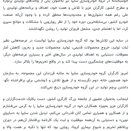
خوشبختانه در گروه خودروسازی سایپا نیز به‌عنوان یکی از واحدهای تولیدی پرآوازه
و مطرح کشور، کارگران عزیز با تلاش و همت خود، اهداف و برنامه‌های تولیدی را
علی رغم همه دشواری‌ها و محدودیت‌ها محقق کرده و با وجود آن‌که صنعت
خودرو کشور، بی‌سابقه‌ترین دوره خود را از نظر رویارویی با مشکلات و موانع سپری
کرد، اما با اهتمام جدی، مشعل فروزان تولید را روشن نگه­داشتند.
در سایه این تلاش‌ها بود که گروه خودروسازی سایپا توانست در عرصه‌هایی نظیر
ثبات تولید، خروج محصولات قدیمی، تولید محصولات جدید و به‌روز، کاهش آمار
معوقات، دست­یابی به اهداف تولیدی در سال‌های اخیر و بسیاری عرصه‌های دیگر،
به موفقیت‌های چشمگیری دست پیدا کند و در واقع تحریم‌ها را بلااثر سازد.
امروز کارگران گروه خودروسازی سایپا به مثابه فرزندان این مجموعه، به سازمان
خود هم­چون خانه دوم نگریسته و از هیچ تلاش و کوششی برای برافراشته نگه­
داشتن پرچم تولید در این گروه خودروسازی دریغ نمی‌­کنند.
اینجانب به‌عنوان عضوی از جامعه بزرگ کارگری کشور، دست یکایک خدمت‌گزاران و
کارگران عزیز به‌ویژه همکاران خود در گروه خودروسازی سایپا را به گرمی می‌فشارم
و از همکاری و همیاری تمامی آنان قدردانی می‌کنم، تبدیل­ شدن سایپا به «سایپای
نوین» و دست­یابی به آن‌همه موفقیت و ثبت یک کارنامه پرافتخار آن‌هم در دوران
پرتلاطم تحریم و شیوع بیماری کرونا، رویایی بود که تنها با تکیه بر همت والا و