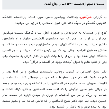
بیست و سوم اردیبهشت ۱۴۰۰ دنیا را وداع گفت.
به گزارش
خبرآنلاین
، یادداشت پروفسور حسن امین، استاد بازنشسته دانشگاه
کلدونین گلاسگو در سوگ دکتر علی شیخ الاسلامی را در زیر می خوانید:
کوچ او را صمیمانه به خانواده‌اش و جمهوری اهل ادب و فرهنگ تسلیت می‌گویم.
من اول بار او را در زمانی که من دانشجوی کارشناسی حقوق و او دانشجوی
دکتری ادبیات بود، در دانشگاه تهران دیدم. مفصل‌ترین دیدار دو به دو ما که دو
ساعتی به طول انجامید، وقتی بود که وی رئیس دانشکده ادبیات و علوم انسانی
دانشگاه تهران شده بود و من او را با وقت قبلی در دفتر کارش به مناسبت چاپ
یکی از کتاب هایم با عنوان "وحدت وجود در فلسفه و عرفان" دیدم.
دکتر شیخ الاسلامی در کسوت روحانی، دانشمندی متواضع و بی ادعا بود، از
خانواده شیخ الاسلامی‌های اصطهبانات که من در نوجوانی کتاب دانشنامه از
تالیفات عمویش محمد هادی فخر المحققین را در کتابخانه پدرم دیده بودم و بعد
در جوانی منبر عموی دیگرش را که لقب مجد المحققین و قدی کوتاه داشت و
عمامه ای بزرگ بر سر می گذاشت، در تهران در میدان فوزیه در مسجد امام
حسین دیدم. پدر خود دکتر شیخ الاسلامی را که عالمی علامه نام و مقیم مشهد
بود، نه دیده بودم و نه نامش را شنیده بودم.