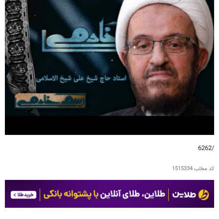
/6262
کد مطلب
1515334