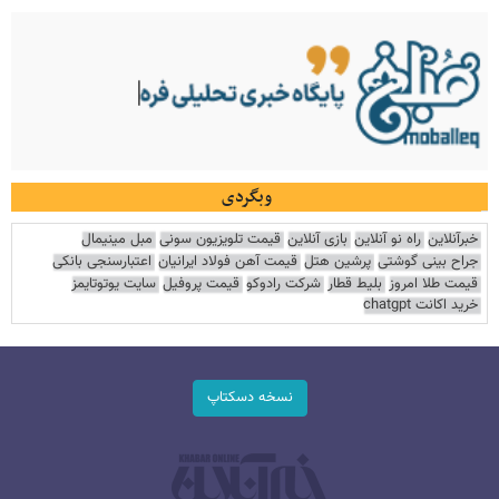
وبگردی
خبرآنلاین
راه نو آنلاین
بازی آنلاین
قیمت تلویزیون سونی
مبل مینیمال
جراح بینی گوشتی
پرشین هتل
قیمت آهن فولاد ایرانیان
اعتبارسنجی بانکی
قیمت طلا امروز
بلیط قطار
شرکت رادوکو
قیمت پروفیل
سایت یوتوتایمز
خرید اکانت chatgpt
نسخه دسکتاپ