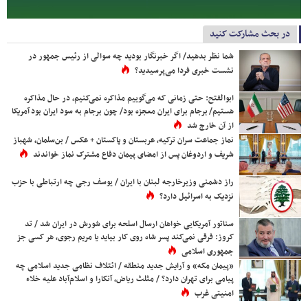
در بحث مشارکت کنید
شما نظر بدهید/ اگر خبرنگار بودید چه سوالی از رئیس جمهور در
نشست خبری فردا می‌پرسیدید؟
ابوالفتح: حتی زمانی که می‌گوییم مذاکره نمی‌کنیم، در حال مذاکره
هستیم/ برجام برای ایران معجزه بود/ چون برجام به سود ایران بود آمریکا
از آن خارج شد
نماز جماعت سران ترکیه، عربستان و پاکستان + عکس / بن‌سلمان، شهباز
شریف و اردوغان پس از امضای پیمان دفاع مشترک نماز خواندند
راز دشمنی وزیرخارجه لبنان با ایران / یوسف رجی چه ارتباطی با حزب
نزدیک به اسرائیل دارد؟
سناتور آمریکایی خواهان ارسال اسلحه برای شورش در ایران شد / تد
کروز: فرقی نمی‌کند پسر شاه روی کار بیاید یا مریم رجوی، هر کسی جز
جمهوری اسلامی
«پیمان مکه» و آرایش جدید منطقه / ائتلاف نظامی جدید اسلامی چه
پیامی برای تهران دارد؟ / مثلث ریاض، آنکارا و اسلام‌آباد علیه خلاء
امنیتی غرب