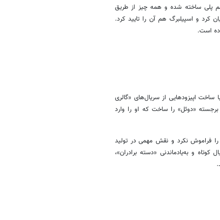
لم پلی ساخته شده و همه چیز از طریق
کرد و اسپیلبرگ هم آن را تایید کرد.
ده است.
آوردن اسپیلبرگ به تلویزیون ریشه در گذشته او دارد. او در دهه 1970 با ساخت اپیزودهایی از سریال‌های «گالری
برجسته «دوئل» را ساخت که او را وارد
د نیز تلویزیون را فراموش نکرد و نقش مهمی در تولید
کوتاه و به‌یادماندنی «دسته برادران»،
.