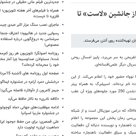
جدیدترین فیلم مانی حقیقی در جشنوار
همراه با فیلم‌های آخر هفته تلویزیون؛ ا
 از جانشین «لاست» تا
فلزی» تا «پست»
ماجرای نصب سنگ مزار اکبر عبدی چی
رسوایی جدید در هالیوود؛ اعتراف جنجال
سرشناس به دروغ‌گویی درباره استفاده
ان تهیه‌کننده روی آنتن می‌فرستد.
مصنوعی!
روزنامه اصولگرا: تلویزیون هر روز کم‌مخا
تفریحی به سر می‌برد، پاییز امسال روحی
شده/ مسئولان صداوسیما چرا آمار مخاط
ریال دیگر علمی‌افسانه‌ای.
خود را محرمانه کرده‌اند؟
صفحه اول روزنامه های 5شنبه 15مرداد 1405
نووا» حضور خود را اعلام می‌کند. از این
درخشش «مرد آرام» در جشنواره ایماگو ا
ام برده‌اند. اسپیلبرگ به همراه پیتر
جیمز کامرون از «آواتار» فاصله می‌گیرد؟
چرنین مدیرتولید این مجموعه است که پخش قسمت اول آن به دلیل آماده نشدن 250 مورد جلوه‌های ویژه آن عقب
است.
«کافه نادری» به تالار حافظ می‌آید
ادامه موفقیت‌های جهانی «ماه کوچول
Sm
» که درامی موزیکال است و از شبکه
در جشنواره ماربیا اسپانیا
‌بی‌سی زمان پخش این مجموعه را اعلام
علی قمصری: برای من حفظ «وجود ایران»
 ناهنجار» و نویسنده دنباله آن «فعالیت
«ماهیت ایران» اولویت دارد
به سبک و سیاق «فعالیت ناهنجار» ساخته