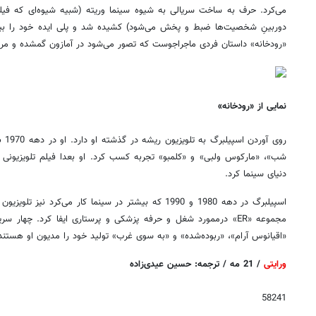
می‌کرد. حرف به ساخت سریالی به شیوه سینما وریته (شبیه شیوه‌ای که فی
دوربینِ شخصیت‌ها ضبط و پخش می‌شود) کشیده شد و پلی ایده خود را بیان 
«رودخانه» داستان فردی ماجراجوست که تصور می‌شود در آمازون گمشده و مر
نمایی از «رودخانه»
روی 
شب»، «مارکوس ولبی» و «کلمبو» تجربه کسب کرد. او بعدا فیلم تلویزیونی 
دنیای سینما کرد.
اسپیلبرگ در دهه 1980 و 1990 که بیشتر در سینما کار می‌کر
مجموعه «
ER
» درممورد شغل و حرفه پزشکی و پرستاری ایفا کرد. چهار سریال 
«اقیانوس آرام»، «ربوده‌شده» و «به سوی غرب» تولید خود را مدیون او هستند
ورایتی
/ 21 مه / ترجمه: حسین عیدی‌زاده
58241