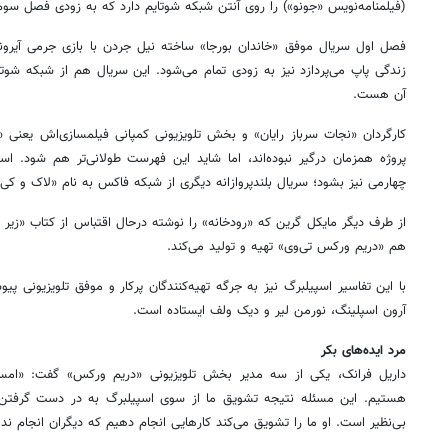
(فیلمنامه‌نویس «جونو») را روی آنتن شبکه شوتایم دارد که به زودی فصل سوم 
فصل اول سریال موفق «خاندان بورجا» ساخته نیل جردن با بازی جرمی آیرون
زندگی پاپ می‌پردازد نیز به زودی تمام می‌شود. این سریال هم از شبکه شوت
آن هست.
کارگردان «نجات سرباز رایان» و بخش تلویزیونی کمپانی فیلمسازی‌اش یع
پروژه همزمان درگیر نبوده‌اند، اما شاید این فهرست طولانی‌تر هم شود. اس
چهارمی نیز بشود؛ سریال بلندپروازانه دیگری از شبکه فاکس به نام «لاک و کی»
از طرف دیگر مایکل گرین که «رودخانه» را نوشته درحال اقتباس از کتاب «زیر
هم «دریم ورکس تی‌وی» تهیه و تولید می‌کند.
با این تفاسیر اسپیلبرگ نیز به جرگه تهیه‌کنندگان پرکار و موفق تلویزیونی پی
آرون اسپلینگ، نورمن لیر و دیک ولف ایستاده است.
مرد ایده‌های بکر
داریل فرانک، یکی از سه مدیر بخش تلویزیونی «دریم ورکس» گفت: «امسال 
هستیم. این مسئله نتیجه تشویق ما از سوی اسپیلبرگ به در دست گرفتن مج
بی‌نظیر است. او ما را تشویق می‌کند کارهایی انجام دهیم که دیگران انجام ندا