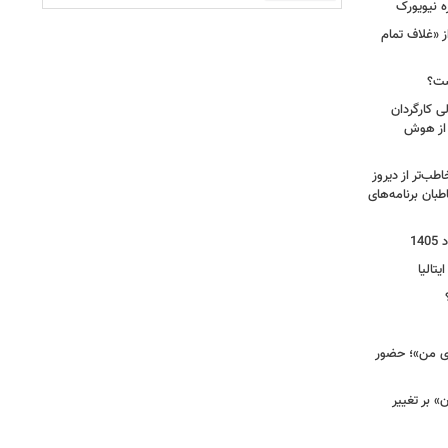
ه نیویورک
ز «غلاف تمام
ست؟
ی کارگردان
 از هوش
طب‌تر از دیروز
بان برنامه‌های
یتالیا
وی من»؛ حضور
 بر تغییر