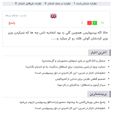
نظرات منتشر شده: 1
نظرات در صف انتشار: 0
نظرات غیرقابل انتشار: 0
۰۰:۱۷ - ۱۴۰۰/۰۴/۱۶
پاسخ
2
18
حالا اگه پرسپوليس همچين گلي زد بود اتحاديه تاس چه ها كه نميكردن وزير
وزير كردنشان گوش فلك رو كر ميكرد و......
آخرین اخبار
جنجال و کتک‌کاری در بازی تیم‌های منصوریان و گل‌محمدی!
حمایت ویژه از رامین رضاییان؛ برای استقلال جنگیده، به او احترام بگذارید!
خط‌ونشان تارتار در تمرین؛ این کار نامردی در حق پرسپولیس است!
تصمیم قطعی طارمی برای جدایی از المپیاکوس
سردار آزمون و استقلال؛ مذاکره‌ای در کار نبود!
پربیننده‌ترین
پاسخ منفی پورعلی‌گنجی به پیشنهاد منصوریان/مدافع پرسپولیس لژیونر می‌شود
خط‌ونشان تارتار در تمرین؛ این کار نامردی در حق پرسپولیس است!