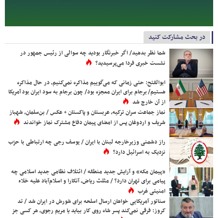
در بحث مشارکت کنید
شما نظر بدهید/ اگر خبرنگار بودید چه سوالی از رئیس جمهور در
نشست خبری فردا می‌پرسیدید؟
ابوالفتح: حتی زمانی که می‌گوییم مذاکره نمی‌کنیم، در حال مذاکره
هستیم/ برجام برای ایران معجزه بود/ چون برجام به سود ایران بود آمریکا
از آن خارج شد
نماز جماعت سران ترکیه، عربستان و پاکستان + عکس / بن‌سلمان، شهباز
شریف و اردوغان پس از امضای پیمان دفاع مشترک نماز خواندند
راز دشمنی وزیرخارجه لبنان با ایران / یوسف رجی چه ارتباطی با حزب
نزدیک به اسرائیل دارد؟
«پیمان مکه» و آرایش جدید منطقه / ائتلاف نظامی جدید اسلامی چه
پیامی برای تهران دارد؟ / مثلث ریاض، آنکارا و اسلام‌آباد علیه خلاء
امنیتی غرب
سناتور آمریکایی خواهان ارسال اسلحه برای شورش در ایران شد / تد
کروز: فرقی نمی‌کند پسر شاه روی کار بیاید یا مریم رجوی، هر کسی جز