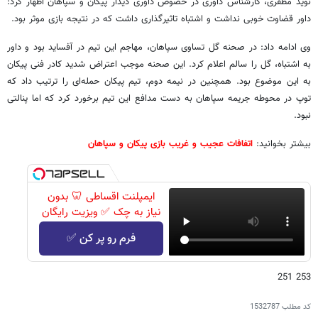
نوید مظفری، کارشناس داوری در خصوص داوری دیدار پیکان و سپاهان اظهار کرد:
داور قضاوت خوبی نداشت و اشتباه تاثیرگذاری داشت که در نتیجه بازی موثر بود.
وی ادامه داد: در صحنه گل تساوی سپاهان، مهاجم این تیم در آفساید بود و داور
به اشتباه، گل را سالم اعلام کرد. این صحنه موجب اعتراض شدید کادر فنی پیکان
به این موضوع بود. همچنین در نیمه دوم، تیم پیکان حمله‌ای را ترتیب داد که
توپ در محوطه جریمه سپاهان به دست مدافع این تیم برخورد کرد که اما پنالتی
نبود.
بیشتر بخوانید:
اتفافات عجیب و غریب بازی پیکان و سپاهان
ایمپلنت اقساطی 🦷 بدون
نیاز به چک ✅ ویزیت رایگان
فرم رو پر کن ✅
253 251
کد مطلب
1532787