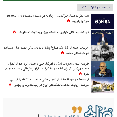
در بحث مشارکت کنید
شما نظر بدهید/ خبرآنلاین را چگونه می‌بینید؟ پیشنهادها و انتقادهای
خود را بگویید
قوه قضائیه: آقای خرازی به دادگاه ویژه روحانیت احضار شد
جزئیات جدید از قتل یک مداح/ پخش ویدئوی پیکر حمیدرضا رجب‌زاده
در شبکه‌های معاند
ظریف: بدون مدیریت تنش با آمریکا، حتی دوستان ایران هم از تهران
فاصله می‌گیرند/ایران نباید در مذاکرات با ترامپ قربانی روسیه و چین
شود
از سقوط در QS تا حذف از تایمز، وقتی سیاست دانشگاه را قربانی
می‌کند/ روایت حذف دانشگاه‌های ایران از رتبه‌بندی‌های جهانی