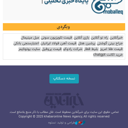
وبگردی
خبرآنلاین
راه نو آنلاین
بازی آنلاین
قیمت تلویزیون سونی
مبل مینیمال
جراح بینی گوشتی
پرشین هتل
قیمت آهن فولاد ایرانیان
اعتبارسنجی بانکی
قیمت طلا امروز
بلیط قطار
شرکت رادوکو
قیمت پروفیل
سایت یوتوتایمز
خرید اکانت chatgpt
نسخه دسکتاپ
تمامی حقوق این سایت برای خبرآنلاین محفوظ است. نقل مطالب با ذکر منبع بلامانع است.
Copyright © 2025 khabaronline News Agancy, All rights reserved
طراحی و تولید: نستوه