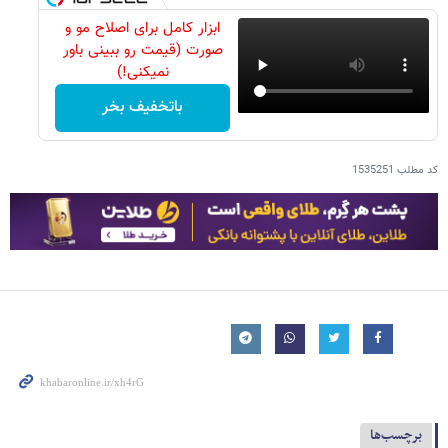
ابزار کامل برای اصلاح مو و
صورت (قیمت رو ببینی باور
نمیکنی!)
باتخفیف بخر
کد مطلب
1535251
برچسب‌ها