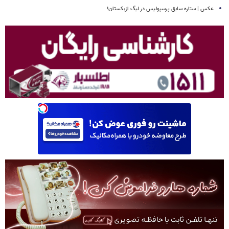
عکس | ستاره سابق پرسپولیس در لیگ ازبکستان!