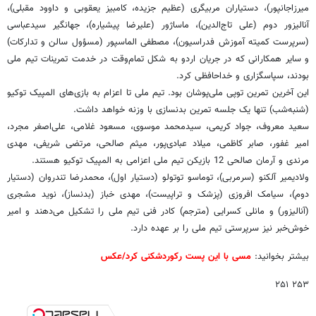
میرزاجانپور)، دستیاران مربیگری (عظیم جزیده، کامبیز یعقوبی و داوود مقبلی)،
آنالیزور دوم (علی تاج‌الدین)، ماساژور (علیرضا پیشیاره)، جهانگیر سیدعباسی
(سرپرست کمیته آموزش فدراسیون)، مصطفی الماسپور (مسؤول سالن و تدارکات)
و سایر همکارانی که در جریان اردو به شکل تمام‌وقت در خدمت تمرینات تیم ملی
بودند، سپاسگزاری و خداحافظی کرد.
این آخرین تمرین توپی ملی‌پوشان بود. تیم ملی تا اعزام به بازی‌های المپیک توکیو
(شنبه‌شب) تنها یک جلسه تمرین بدنسازی با وزنه خواهد داشت.
سعید معروف، جواد کریمی، سیدمحمد موسوی، مسعود غلامی، علی‌اصغر مجرد،
امیر غفور، صابر کاظمی، میلاد عبادی‌پور، میثم صالحی، مرتضی شریفی، مهدی
مرندی و آرمان صالحی 12 بازیکن تیم ملی اعزامی به المپیک توکیو هستند.
ولادیمیر آلکنو (سرمربی)، توماسو توتولو (دستیار اول)، محمدرضا تندروان (دستیار
دوم)، سیامک افروزی (پزشک و تراپیست)، مهدی خباز (بدنساز)، نوید مشجری
(آنالیزور) و مانلی کسرایی (مترجم) کادر فنی تیم ملی را تشکیل می‌دهند و امیر
خوش‌خبر نیز سرپرستی تیم ملی را بر عهده دارد.
بیشتر بخوانید:
م
سی با این پست رکوردشکنی کرد/عکس
۲۵۳ ۲۵۱