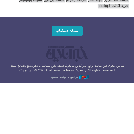
قیمت طلا امروز
بلیط قطار
شرکت رادوکو
قیمت پروفیل
سایت یوتوتایمز
خرید اکانت chatgpt
نسخه دسکتاپ
تمامی حقوق این سایت برای خبرآنلاین محفوظ است. نقل مطالب با ذکر منبع بلامانع است.
Copyright © 2025 khabaronline News Agancy, All rights reserved
طراحی و تولید: نستوه