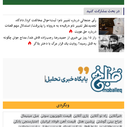
در بحث مشارکت کنید
رأی جنجالی درباره تغییر نام؛ ثبت‌احوال مخالفت کرد/ دادگاه
تجدیدنظر تغییر نام «رقیه» به «رویا» را پذیرفت/ استدلال مهم قضات
درباره حق هویت
راز ۱۵ روز بی‌خبری از حمیدرضا رجب‌زاده فاش شد/ مداح جوان چگونه
به قتل رسید؟ روایت یک قرار مرگ با دختر بلاگر
وبگردی
خبرآنلاین
راه نو آنلاین
بازی آنلاین
قیمت تلویزیون سونی
مبل مینیمال
جراح بینی گوشتی
پرشین هتل
قیمت آهن فولاد ایرانیان
اعتبارسنجی بانکی