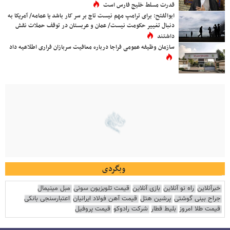
قدرت مسلط خلیج فارس است
ابوالفتح: برای ترامپ مهم نیست تاج بر سر کار باشد یا عمامه/ آمریکا به
دنبال تغییر حکومت نیست/ عمان و عربستان در توقف حملات نقش
داشتند
سازمان وظیفه عمومی فراجا درباره معافیت سربازان فراری اطلاعیه داد
وبگردی
خبرآنلاین
راه نو آنلاین
بازی آنلاین
قیمت تلویزیون سونی
مبل مینیمال
جراح بینی گوشتی
پرشین هتل
قیمت آهن فولاد ایرانیان
اعتبارسنجی بانکی
قیمت طلا امروز
بلیط قطار
شرکت رادوکو
قیمت پروفیل