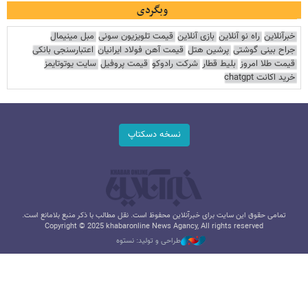
وبگردی
خبرآنلاین
راه نو آنلاین
بازی آنلاین
قیمت تلویزیون سونی
مبل مینیمال
جراح بینی گوشتی
پرشین هتل
قیمت آهن فولاد ایرانیان
اعتبارسنجی بانکی
قیمت طلا امروز
بلیط قطار
شرکت رادوکو
قیمت پروفیل
سایت یوتوتایمز
خرید اکانت chatgpt
نسخه دسکتاپ
تمامی حقوق این سایت برای خبرآنلاین محفوظ است. نقل مطالب با ذکر منبع بلامانع است.
Copyright © 2025 khabaronline News Agancy, All rights reserved
طراحی و تولید: نستوه