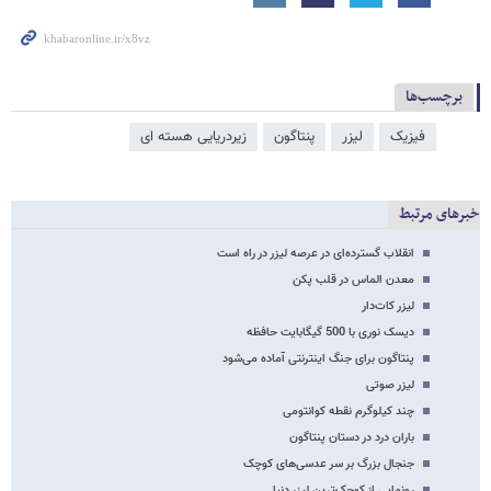
برچسب‌ها
فیزیک
لیزر
پنتاگون
زیردریایی هسته ای
خبرهای مرتبط
انقلاب گسترده‌ای در عرصه لیزر در راه است
معدن الماس در قلب پکن
لیزر کات‌دار
دیسک نوری با 500 گیگابایت حافظه
پنتاگون برای جنگ اینترنتی آماده می‌شود
لیزر صوتی
چند کیلوگرم نقطه کوانتومی
باران درد در دستان پنتاگون
جنجال بزرگ بر سر عدسی‌های کوچک
رونمایی از کوچک‌ترین لیزر دنیا