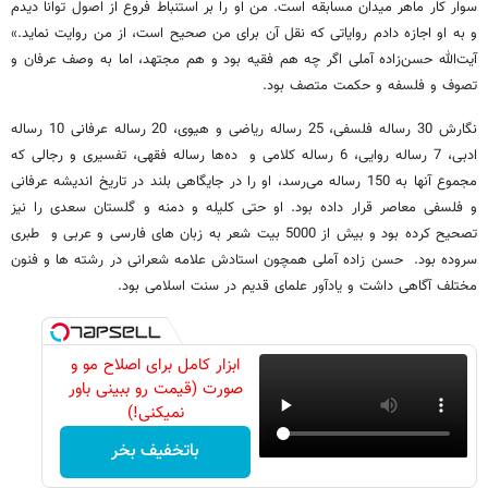
سوار کار ماهر میدان مسابقه است. من او را بر استنباط فروع از اصول توانا دیدم
و به او اجازه دادم روایاتی که نقل آن برای من صحیح است، از من روایت نماید.»
آیت‌الله حسن‌زاده آملی اگر چه هم فقیه بود و هم مجتهد، اما به وصف عرفان و
تصوف و فلسفه و حکمت متصف بود.
نگارش 30 رساله فلسفی، 25 رساله ریاضی و هیوی، 20 رساله عرفانی 10 رساله
ادبی، 7 رساله روایی، 6 رساله کلامی و ده‌ها رساله فقهی، تفسیری و رجالی که
مجموع آنها به 150 رساله می‌رسد، او را در جایگاهی بلند در تاریخ اندیشه عرفانی
و فلسفی معاصر قرار داده بود. او حتی کلیله و دمنه و گلستان سعدی را نیز
تصحیح کرده بود و بیش از 5000 بیت شعر به زبان های فارسی و عربی و طبری
سروده بود. حسن زاده آملی همچون استادش علامه شعرانی در رشته ها و فنون
مختلف آگاهی داشت و یادآور علمای قدیم در سنت اسلامی بود.
ابزار کامل برای اصلاح مو و
صورت (قیمت رو ببینی باور
نمیکنی!)
باتخفیف بخر