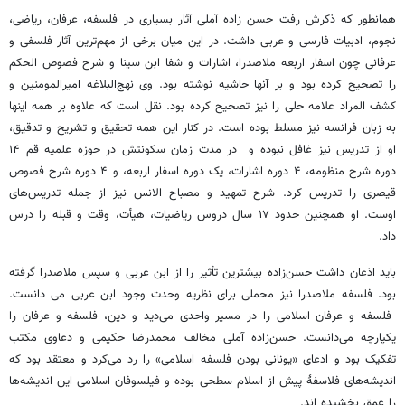
همانطور که ذکرش رفت حسن زاده آملی آثار بسیاری در فلسفه، عرفان، ریاضی،
نجوم، ادبیات فارسی و عربی داشت. در این میان برخی از مهم‌ترین آثار فلسفی و
عرفانی چون اسفار اربعه ملاصدرا، اشارات و شفا ابن سینا و شرح فصوص الحکم
را تصحیح کرده بود و بر آنها حاشیه نوشته بود. وی نهج‌البلاغه امیرالمومنین و
کشف المراد علامه حلی را نیز تصحیح کرده بود. نقل است که علاوه بر همه اینها
به زبان فرانسه نیز مسلط بوده است. در کنار این همه تحقیق و تشریح و تدقیق،
او از تدریس نیز غافل نبوده و در مدت زمان سکونتش در حوزه علمیه قم ۱۴
دوره شرح منظومه، ۴ دوره اشارات، یک دوره اسفار اربعه، و ۴ دوره شرح فصوص
قیصری را تدریس کرد. شرح تمهید و مصباح الانس نیز از جمله تدریس‌های
اوست. او همچنین حدود ۱۷ سال دروس ریاضیات، هیأت، وقت و قبله را درس
داد.
باید اذعان داشت حسن‌زاده بیشترین تأثیر را از ابن عربی و سپس ملاصدرا گرفته
بود. فلسفه ملاصدرا نیز محملی برای نظریه وحدت وجود ابن عربی می دانست.
فلسفه و عرفان اسلامی را در مسیر واحدی می‌دید و دین، فلسفه و عرفان را
یکپارچه می‌دانست. حسن‌زاده آملی مخالف محمدرضا حکیمی و دعاوی مکتب
تفکیک بود و ادعای «یونانی بودن فلسفه اسلامی» را رد می‌کرد و معتقد بود که‌
اندیشه‌های فلاسفهٔ پیش از اسلام سطحی بوده و فیلسوفان اسلامی این اندیشه‌ها
را عمق بخشیده اند.