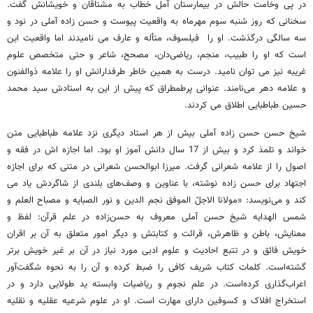
در پی وخامت حالش در بیمارستان آمل خطاب به مشتاقان و خویشانش گفت.
سخنانی که روز شنبه سوم مهرماه به واقعیت پیوست و حسن زاده آملی در نود و
سه سالگی درگذشت. او را فیلسوف، متأله و عارف می نامیدند اما واقعیت این
است که او را طبیب، منجم، ریاضی‌دان، مصحح، شاعر و حتی متخصص علوم
غریبه نیز می توان نامید. درست به همین خاطر طرفدارانش او را علامه ذوالفنون
و علامه دهر می‌نامند. عنوانی پرطمطراق که پیش از این به استادش سید محمد
حسین طباطبایی اطلاق می کردند.
شیخ حسن حسن زاده آملی بیش از هر استاد دیگری نزد علامه طباطبایی متن
خواند و تلمذ کرد و بیش از 17 سال دانش آموز او بود. اما اجازه اش در فقه و
اصول را از علامه شعرانی گرفت. میرزا ابوالحسن شعرانی در متنی که برای اجازه
اجتهاد برای حسن زاده نوشته، با عناوین و وصف‌های بلندی از شاگردش یاد می
کند و می‌نویسد: «مولانا الاجلّ الموفق نجم الدین و نور الصبایه و مصباح العلم و
شمس الهدایه شیخ حسن آملی معروف به حسن‌زاده در علم قرآن: لفظ و
معنایش، باطن و ظاهرش، قرائت و کتابتش و دیگر امور متعلق به آن بر اقران
خویش فائق و در تتبع احادیث و علوم ادبی مورد نیاز در آن بر غیر خویش برتر
گشته‌است. کلمات کتاب شریف کافی را ضبط کرده و آن را به نحوه شگفت‌آور
اعراب‌گذاری کرده‌است. در علم نجوم و ریاضیات وابسته ید طولایی دارد و در
استخراج افلاک و کسوفین دارای مهارت است. او در علوم شرعیه عقلیه و نقلیه