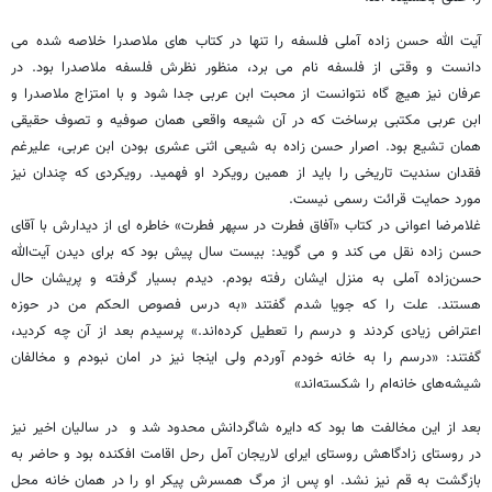
آیت الله حسن زاده آملی فلسفه را تنها در کتاب های ملاصدرا خلاصه شده می
دانست و وقتی از فلسفه نام می برد، منظور نظرش فلسفه ملاصدرا بود. در
عرفان نیز هیچ گاه نتوانست از محبت ابن عربی جدا شود و با امتزاج ملاصدرا و
ابن عربی مکتبی برساخت که در آن شیعه واقعی همان صوفیه و تصوف حقیقی
همان تشیع بود. اصرار حسن زاده به شیعی اثنی عشری بودن ابن عربی، علیرغم
فقدان سندیت تاریخی را باید از همین رویکرد او فهمید. رویکردی که چندان نیز
مورد حمایت قرائت رسمی نیست.
غلامرضا اعوانی در کتاب «آفاق فطرت در سپهر فطرت» خاطره ای از دیدارش با آقای
حسن زاده نقل می کند و می گوید: بیست سال پیش بود که برای دیدن آیت‌الله
حسن‌زاده آملی به منزل ایشان رفته بودم. دیدم بسیار گرفته و پریشان حال
هستند. علت را که جویا شدم گفتند «به درس فصوص الحکم من در حوزه
اعتراض زیادی کردند و درسم را تعطیل کرده‌اند.» پرسیدم بعد از آن چه کردید،
گفتند: «درسم را به خانه خودم آوردم ولی اینجا نیز در امان نبودم و مخالفان
شیشه‌های خانه‌ام را شکسته‌اند»
بعد از این مخالفت ها بود که دایره شاگردانش محدود شد و در سالیان اخیر نیز
در روستای زادگاهش روستای ایرای لاریجان آمل رحل اقامت افکنده بود و حاضر به
بازگشت به قم نیز نشد. او پس از مرگ همسرش پیکر او را در همان خانه محل