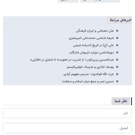
خبرهای مرتبط
علی دهباشی و ایران فرهنگی
شیعه‎ شناسی محمدعلی امیرمعزی
علی (ع) در تاریخ اندیشه شیعی
دوره‌شناسی دوران داریوش شایگان
عبدالحسین زرین‌کوب؛ از تخریب در «هویت» تا تجلیل در «فارابی»
یوسف اباذری و مترسک نئولیبرالیسم
عزت الله فولادوند؛ مترجم مفهوم آزادی
حسین نصر و جمع میان اسلام و سلطنت
نظر شما