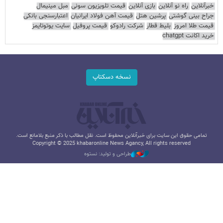
خبرآنلاین
راه نو آنلاین
بازی آنلاین
قیمت تلویزیون سونی
مبل مینیمال
جراح بینی گوشتی
پرشین هتل
قیمت آهن فولاد ایرانیان
اعتبارسنجی بانکی
قیمت طلا امروز
بلیط قطار
شرکت رادوکو
قیمت پروفیل
سایت یوتوتایمز
خرید اکانت chatgpt
نسخه دسکتاپ
تمامی حقوق این سایت برای خبرآنلاین محفوظ است. نقل مطالب با ذکر منبع بلامانع است.
Copyright © 2025 khabaronline News Agancy, All rights reserved
طراحی و تولید: نستوه