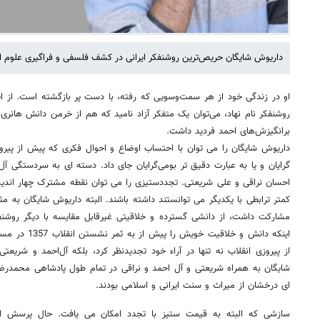
داریوش شایگان حریص‌ترین روشنفکر ایرانی در کشف فلسفی و فراگیری علوم ان
او در زندگی خود از هر سمت‌وسویی که رفته، با دست پر بازگشته است. از ای
روشنفکر نام نهاد، می‌توان یک متفکر آزاد نامید که هم از خرمن دانش هانر
برانگیزش‌های احمد فردید داشت.
داریوش شایگان را می توان با احتساب اوضاع و احوال فکری که پیش از پیر
گرایان و یا به عبارت دقیق تر بومی‌گرایان جای داد. دسته ای به سردستگی 
احسان نراقی و علی شریعتی. تجددستیزی را می توان نقطه مشترک چهار اندی
کمتر ترابطی با یکدیگر می توانستند داشته باشند. البته داریوش شایگان به م
مشارکت داشت، از دانشی گسترده و خلاقیتی غیرقابل مقایسه با دیگر روشنفکر
اینکه دانش و خلا
از پیروزی انقلاب نه تنها در آراء خود تجدیدنظر کرد، بلکه آل‌احمد و شریعتی ر
شایگان به همراه شریعتی و آل احمد و نراقی در تمام طول پادشاهی محمدرضا
ای درخشان از میراث و سنت ایرانی و اسلامی بودند.
سازشی که البته به قیمت ستیز با تجدد امکان می یافت. حال پرسش این