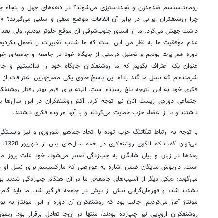
رومانتیسیسم ضدمدرن و تجددستیزی می‌شوند؟ در دهه‌های چهل و پنجاه چه 
چرا روشنفکران ایرانی در برابر آن اتفاقات موضع منفی و سلبی می‌گیرند؟ «
داشت جهش می‌کرد. ما از آسیای جنوب‌شرقی آن موقع جلوتر بودیم، ولی بعد آ
عدم موفقیت ما به نظر من این است که ما شتاب تغییرات را تحمل نکردیم. حا
دوره هم پرت بودیم و تحلیل درستی از جایگاه خود در جامعه و جامعه‌ی خود 
عنوان یک اعتراف بگویم که ما روشنفکران جایگاه خود را ندانستیم و جامع
شرمنده‌ام که نسل ما گند زد!» این پاسخ حاوی یکی مصرح‌ترین اعترافات از 
فکری خود به این نتیجه تلخ رسیده است. البته برای فهم بهتر رفتار روشنفکر
اجتماعی دوره‌ی زیست آنان نیز توجه کرد. اکثر روشنفکران در این سال‌ها ی
داشتند و یا از اعضاء حزب حمایت می‌کردند و با آنها مراوده فکری داشتند.
با توجه به ارتباط تنگاتنگ حزب توده با اتحاد جماهیر شوروری و نیز وابست
می‌ت
بعدها در زبان و بیان شایگان به چپ‌زدگی تعبیر می‌شود، خود علت بروز م
است. داریوش شایگان ضمن اشاره به عوارضی که مارکسیسم برای نسل او د
می‌گوید: «یکی دیگر از آسیب‌های جامعه‌ی ما در آن هنگام چپ‌زدگی شدید بو
تشدید شد، و قهرمان‌گرایی بیش از پیش در جامعه فراگیر شد. ما باید گام
مونتاژ آغاز می‌کردیم. جالب بود که روشنفکران آن دوره از این مونتاژ به بورژ
روشنفکران اروپایی نیز چپ‌زده بودند، منتها در آن‌جا تعادل برقرار بود. ریمو