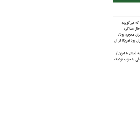
که می‌گوییم
حال مذاکره
ران معجزه بود/
ن بود آمریکا از آن
لبنان با ایران /
ی با حزب نزدیک