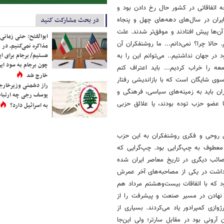
اتفاقاتی در کشور حال رخ دادن بود و
در بحث مشارکت کنید
ایران در سال‌های دهه‌های چهل و پنجاه
ن‌ها پیش افتادند و موفق‌تر شدند. علت
ابوالفتح: حتی زمانی 
لا چرا؟ نمی‌دانم... ما روشنفکران آن
مذاکره نمی‌کنیم، در 
هستیم/ برجام برای ای
در جهان نداشتیم.. می‌توانم این را به
چون برجام به سود ایرا
ه را خراب کردیم... باید اعتراف کنم
خارج شد
سوی شایگان است که با بازاندیشی رفتار
راز دشمنی وزیرخارجه 
ان باید به زمینه‌های سیاسی، فرهنگی و
یوسف رجی چه ارتباط
ا عضو حزب توده بودند، یا علائق حزبی
به اسرائیل دارد؟
گی روحی و فکری روشنفکران به این حزب
وان گفت که الگوی روشنفکری در همه سال‌های پس از شهریور 1320، معطوف به چپ‌گرایی بود. چپ‌گرایی که
صائب دیگری در تاریخ معاصر ایران شده
اشت در یکی از مصاحبه‌های آخر عمرش
د که با اتفاقات بیست‌وهشتم مرداد هم
 نهادن در مسیر صنعت و پیشرفت را از
وازی کمپرادور یاد می‌کردند. بسیاری از
ن آرونی بود در مقابل سارتر؛ ولی این‌جا