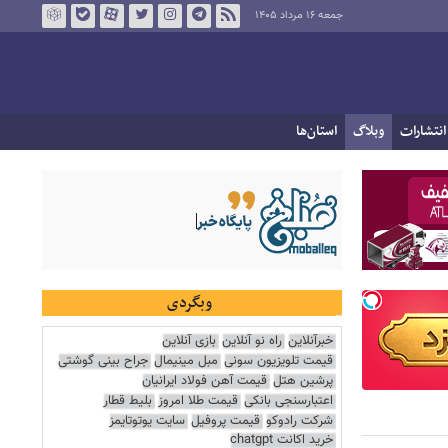
جمعه ۱۶ مرداد ۱۴۰۵
انتشارات
وبلاگ
استان‌ها
وبگردی
خبرآنلاین
راه نو آنلاین
بازی آنلاین
قیمت تلویزیون سونی
مبل مینیمال
جراح بینی گوشتی
پرشین هتل
قیمت آهن فولاد ایرانیان
اعتبارسنجی بانکی
قیمت طلا امروز
بلیط قطار
شرکت رادوکو
قیمت پروفیل
سایت یوتوتایمز
خرید اکانت chatgpt