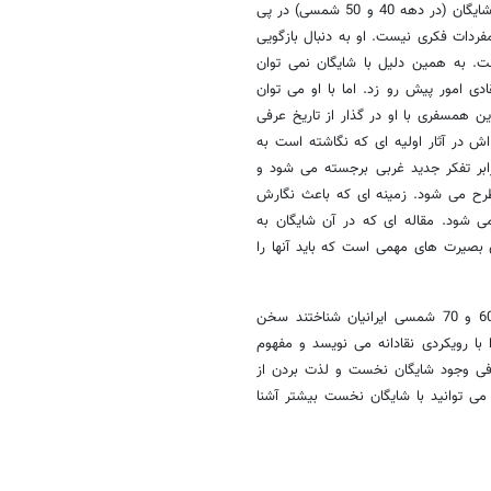
روشنفکران از دانسته های اکتسابی شان در مواجهه با تمدن غربی اثبات کرد. شایگان (در دهه 40 و 50 شمسی) در پی
فردات فکری نیست. او به دنبال بازگویی
ت. به همین دلیل با شایگان نمی توان
 امور پیش رو زد. اما با او می توان
 همسفری با او در گذار از تاریخ عرفی
اش در آثار اولیه ای که نگاشته است به
بر تفکر جدید غربی برجسته می شود و
 مطرح می شود. زمینه ای که باعث نگارش
می شود. مقاله ای که در آن شایگان به
بصیرت های مهمی است که باید آنها را
نباید جانب احتیاط را نگه نداشت و از شایگانی دیگرگونه که در دهه های 60 و 70 شمسی ایرانیان شناختند سخن
ا رویکردی نقادانه می نویسد و مفهوم
نافی وجود شایگان نخست و لذت بردن از
 توانید با شایگان نخست بیشتر آشنا