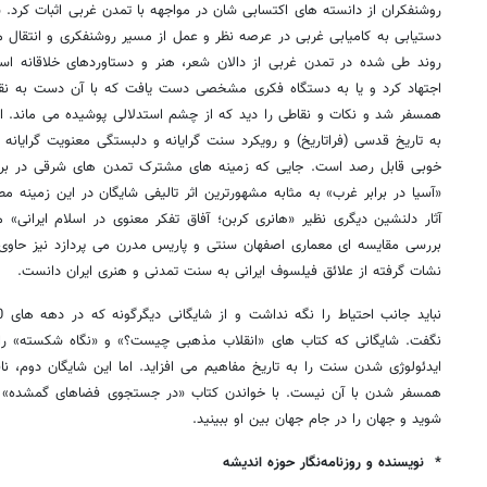
دستیابی به کامیابی غربی در عرصه نظر و عمل از مسیر روشنفکری و انتقال م
روند طی شده در تمدن غربی از دالان شعر، هنر و دستاوردهای خلاقانه اس
اجتهاد کرد و یا به دستگاه فکری مشخصی دست یافت که با آن دست به نقادی
همسفر شد و نکات و نقاطی را دید که از چشم استدلالی پوشیده می ماند. این
به تاریخ قدسی (فراتاریخ) و رویکرد سنت گرایانه و دلبستگی معنویت گرایانه 
خوبی قابل رصد است. جایی که زمینه های مشترک تمدن های شرقی در برا
«آسیا در برابر غرب» به مثابه مشهورترین اثر تالیفی شایگان در این زمینه
آثار دلنشین دیگری نظیر «هانری کربن؛ آفاق تفکر معنوی در اسلام ایرانی» 
بررسی مقایسه ای معماری اصفهان سنتی و پاریس مدرن می پردازد نیز حاوی 
نشات گرفته از علائق فیلسوف ایرانی به سنت تمدنی و هنری ایران دانست.
نگفت. شایگانی که کتاب های «انقلاب مذهبی چیست؟» و «نگاه شکسته» را ب
ایدئولوژی شدن سنت را به تاریخ مفاهیم می افزاید. اما این شایگان دوم، 
همسفر شدن با آن نیست. با خواندن کتاب «در جستجوی فضاهای گمشده» می
شوید و جهان را در جام جهان بین او ببینید.
* نویسنده و روزنامه‌نگار حوزه اندیشه