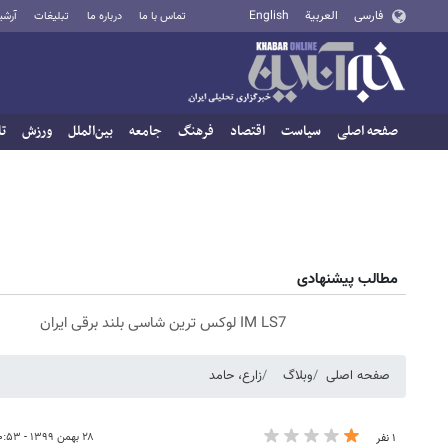
فارسی
العربية
English
تماس با ما
درباره ما
تبلیغات
آرشی
صفحه اصلی
سیاست
اقتصاد
فرهنگ
جامعه
بین‌الملل
ورزش
تا
مطالب پیشنهادی
IM LS7 لوکس ترین شاسی بلند برقی ایران
صفحه اصلی
وبلاگ
زارع، حامد
۲۸ بهمن ۱۳۹۹ - ۱۰:۵۳
۱ نفر