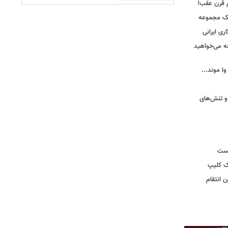
م قرن عقب!
یک مجموعه
ری ایرانی
ه می‌خواهید
وا موند...
و تنش‌های
یست
ک کلیپ
 انتقام