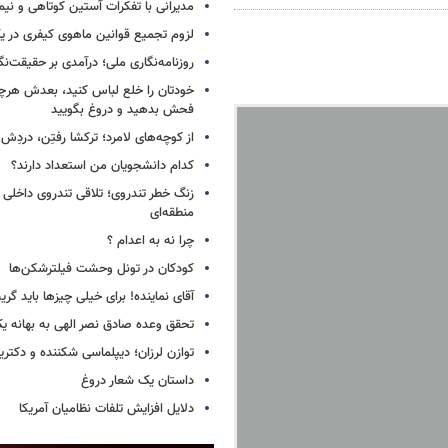
مدیرانی با تفکرات آستین کوتاهی و نی
لزوم تجمیع قوانین ماهوی کیفری در 
روزنامه‌نگاری ملی؛ درآمدی بر حقیقت‌نگا
خودتان را خلع لباس کنید، بعدش هرچ
فحش بدهید و دروغ بگویید
از کوچه‌های لامرد؛ ترکشا رفتِن، دردِش 
کدام دانشجویان من استعداد دارند؟
زنگ خطر تندروی؛ تلاقی تندروی داخلی 
منطقه‌ای
چرا نه به اعدام ؟
کودکان در تونل وحشت فیلترشکن‌ها
آقای نماینده! برای خیلی چیزها باید گر
تحقق وعده صادق نصر الهی به بهانه ی
توازن لرزان؛ دیپلماسی شکننده و دکترین
داستان یک شعار دروغ
دلایل افزایش تلفات نظامیان آمریکا