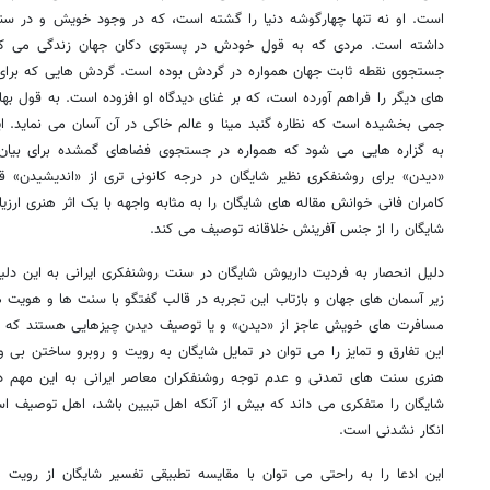
است. او نه تنها چهارگوشه دنیا را گشته است، که در وجود خویش و در سنت
داشته است. مردی که به قول خودش در پستوی دکان جهان زندگی می کند
جستجوی نقطه ثابت جهان همواره در گردش بوده است. گردش هایی که برای او
های دیگر را فراهم آورده است، که بر غنای دیدگاه او افزوده است. به قول ب
جمی بخشیده است که نظاره گنبد مینا و عالم خاکی در آن آسان می نماید. ا
به گزاره هایی می شود که همواره در جستجوی فضاهای گمشده برای بیان
«دیدن» برای روشنفکری نظیر شایگان در درجه کانونی تری از «اندیشیدن» ق
کامران فانی خوانش مقاله های شایگان را به مثابه واجهه با یک اثر هنری ار
شایگان را از جنس آفرینش خلاقانه توصیف می کند.
دلیل انحصار به فردیت داریوش شایگان در سنت روشنفکری ایرانی به این دل
زیر آسمان های جهان و بازتاب این تجربه در قالب گفتگو با سنت ها و هویت 
مسافرت های خویش عاجز از «دیدن» و یا توصیف دیدن چیزهایی هستند که چش
این تفارق و تمایز را می توان در تمایل شایگان به رویت و روبرو ساختن ب
هنری سنت های تمدنی و عدم توجه روشنفکران معاصر ایرانی به این مهم 
شایگان را متفکری می داند که بیش از آنکه اهل تبیین باشد، اهل توصیف ا
انکار نشدنی است.
این ادعا را به راحتی می توان با مقایسه تطبیقی تفسیر شایگان از رویت 