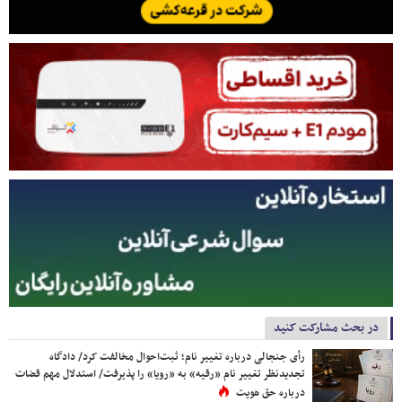
در بحث مشارکت کنید
رأی جنجالی درباره تغییر نام؛ ثبت‌احوال مخالفت کرد/ دادگاه
تجدیدنظر تغییر نام «رقیه» به «رویا» را پذیرفت/ استدلال مهم قضات
درباره حق هویت