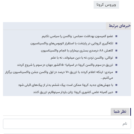
ویروس کرونا
خبرهای مرتبط
عضو کمیسون بهداشت مجلس: واکسن را سیاسی نکنیم
لکه‌گیری کرونایی در پایتخت با استقرار اتوبوس‌های واکسیناسیون
کاهش ۸۸ درصدی بستری بیماران با انجام واکسیناسیون
توکلی: واکسن نزدن نه با دین میخواند، نه با علم
تزریق دز سوم واکسن کرونا در اسپانیا؛ ۱۵کشور جهان دز سوم را شروع کردند
مرندی: اینکه اعلام کردند با تزریق ۷۰ درصد دز اول واکسن جشن واکسیناسیون برگزار
می‌کنیم…
با جهش‌های جدید کرونا ممکن است پیک ششم بدتر از پیک‌های قبلی شود
دبیر کمیته علمی کشوری کرونا: زنان باردار سینوفارم تزریق کنند
نظر شما