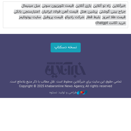
خبرآنلاین
راه نو آنلاین
بازی آنلاین
قیمت تلویزیون سونی
مبل مینیمال
جراح بینی گوشتی
پرشین هتل
قیمت آهن فولاد ایرانیان
اعتبارسنجی بانکی
قیمت طلا امروز
بلیط قطار
شرکت رادوکو
قیمت پروفیل
سایت یوتوتایمز
خرید اکانت chatgpt
نسخه دسکتاپ
تمامی حقوق این سایت برای خبرآنلاین محفوظ است. نقل مطالب با ذکر منبع بلامانع است.
Copyright © 2025 khabaronline News Agancy, All rights reserved
طراحی و تولید: نستوه