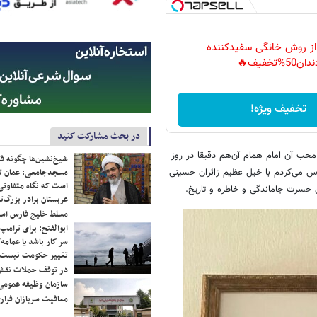
 از روش خانگی سفیدکننده
دان50%تخفیف🔥
تخفیف ویژه!
در بحث مشارکت کنید
ن پیرغلام 90 ساله مسیحی و شاعر محب آن امام همام آن‌هم دقیقا در روز
شیخ‌نشین‌ها چگونه فک
اس می‌کردم با خیل عظیم زائران حسینی
مسجدجامعی: عمان تن
است که نگاه متفاوتی 
ی حسرت جاماندگی و خاطره و تاریخ.
عربستان برادر بزرگ‌
مسلط خلیج فارس ا
ابوالفتح: برای ترامپ
سر کار باشد یا عمامه/
تغییر حکومت نیست/ 
در توقف حملات نقش
سازمان وظیفه عمومی 
معافیت سربازان فراری