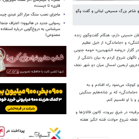
همراه با فیلم‌های آخر هفته تلویزیون؛ ا
فلزی» تا «پست»
 و شاعر بزرگ مسیحی لبنانی و گفت وگو
ماجرای نصب سنگ مزار اکبر عبدی چی
رسوایی جدید در هالیوود؛ اعتراف جنجال
سرشناس به دروغ‌گویی درباره استفاده
مصنوعی!
شقان حسینی دارم، هنگام گفت‌وگوی زنده‌
تنگی» و «جاماندگی» از خیل عظیم
 گلزار «روضه الشهیدین» حومه جنوبی
ناگهان شروع کردم به بیان دلتنگی از
اده‌روی اربعین امسال میان دو شهر نجف
کوچک می‌نمود راه افتادم و به
«جاماندگی» که بر شانه‌هایم سنگینی
و با او تقسیم کنم.
یه» در شرقِ بیروت، کانون فالانژها و
 همان نقطه شعله‌ور شدن جنگ داخلی هفده ساله لبنان در سال ۱۹۷۵ و نقطه شروع حوادث فتنه انگیز هفته