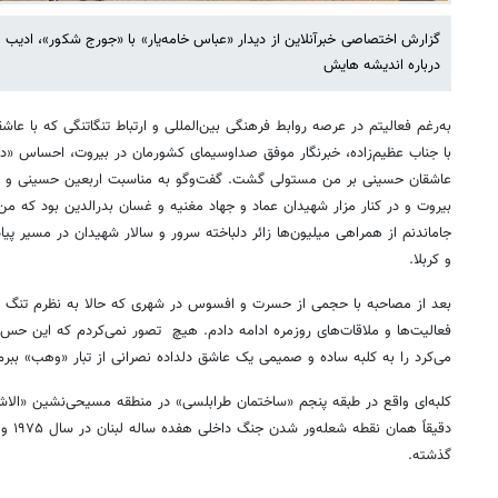
گزارش اختصاصی خبرآنلاین از دیدار «عباس خامه‌یار» با «جورج شکور»، ادیب
درباره اندیشه هایش
به‌رغم فعالیتم در عرصه روابط فرهنگی بین‌المللی و ارتباط تنگاتنگی که با عا
با جناب عظیم‌زاده، خبرنگار موفق صداوسیمای کشورمان در بیروت، احساس «دل
عاشقان حسینی بر من مستولی گشت. گفت‌وگو به مناسبت اربعین حسینی و در
بیروت و در کنار مزار شهیدان عماد و جهاد مغنیه و غسان بدرالدین بود که من 
جاماندنم از همراهی میلیون‌ها زائر دلباخته سرور و سالار شهیدان در مسیر پی
و کربلا.
بعد از مصاحبه با حجمی از حسرت و افسوس در شهری که حالا به نظرم تنگ و 
فعالیت‌ها و ملاقات‌های روزمره ادامه دادم. هیچ تصور نمی‌کردم که این حس 
می‌کرد را به کلبه ساده و صمیمی یک عاشق دلداده نصرانی از تبار «وهب» ببرم 
کلبه‌ای واقع در طبقه پنجم «ساختمان طرابلسی» در منطقه مسیحی‌نشین «الاشرف
دقیقاً
گذشته.