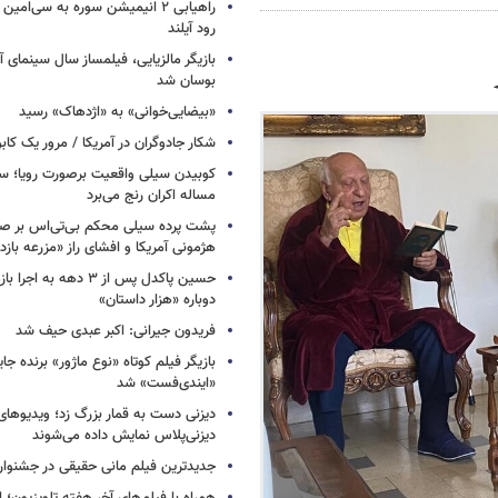
راهیابی ۲ انیمیشن سوره به سی‌امی
رود آیلند
بازیگر مالزیایی، فیلمساز سال سینمای آ
بوسان شد
«بیضایی‌خوانی» به «اژدهاک» رسید
شکار جادوگران در آمریکا / مرور یک کاب
کوبیدن سیلی واقعیت برصورت رویا؛ سی
مساله اکران رنج می‌برد
پشت پرده سیلی محکم بی‌تی‌اس بر صو
هژمونی آمریکا و افشای راز «مزرعه بازد
حسین پاکدل پس از ۳ دهه به ا
دوباره «هزار داستان»
فریدون جیرانی: اکبر عبدی حیف شد
بازیگر فیلم کوتاه «نوع ماژور» برنده جا
«ایندی‌فست» شد
دیزنی دست به قمار بزرگ زد؛ ویدیوهای
دیزنی‌پلاس نمایش داده می‌شوند
جدیدترین فیلم مانی حقیقی در جشنوار