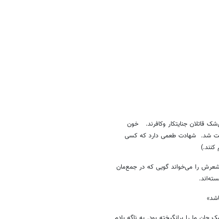
شک قاتلان جنایتکار وکافرند. خون
یت شد. شهادت طعمی دارد که کسی
 کنند.)
شعرش را می‌خواند گویی که در جمع‌مان
ه‌اند.
اشد»
ک جان ما را برانگیخته بود. به ناگه یادم