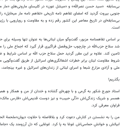
بی‌سابقه «سید حسن نصرالله» و «میشل عون» در کلیسای مارونی‌های «مار میخ
جنوبی بیروت گردید که امضای تفاهم نامه تاریخی «تفاهم نامه مار میخایل» ر
بی‌سابقه‌ای در تاریخ معاصر این کشور رقم زده و به مقاومت و رویارویی با 
است.
بر اساس تفاهمنامه مزبور، گفت‌وگو میان لبنانی‌ها به عنوان تنها وسیله برای
شد سلاح حزب‌الله در چارچوب حل‌وفصل فراگیری قرار گیرد که اجماع ملی را مح
تامین کند. علاوه بر این مقرر گردید حمل سلاح حزب الله بر اساس شرایط و ض
شروط مقاومت لبنان برابر خطرات اشغالگری‌های اسرائیل از طریق گفت‌وگویی مل
ملی و آزادی مزارع شبعا و اسرای لبنانی از زندان‌های اسرائیل و غیره بینجامد
بگذریم!
استاد جورج شکور به گرمی و با چهره‌ای گشاده و خندان از من و همکار و همر
همسر و شریک زندگی‌اش «دُلّی حبیب» و نیز دوست قدیمی‌اش «فارس مالک» ک
فراوان معرفی کرد.
من را به نشستن در کنارش دعوت کرد و بلافاصله با حلاوت دیوان«ملحمة الح
ابیاتش و خوانشِ حماسی‌اش غوغا به پا کرد. غوغایی که دل آرزومند یک «جام