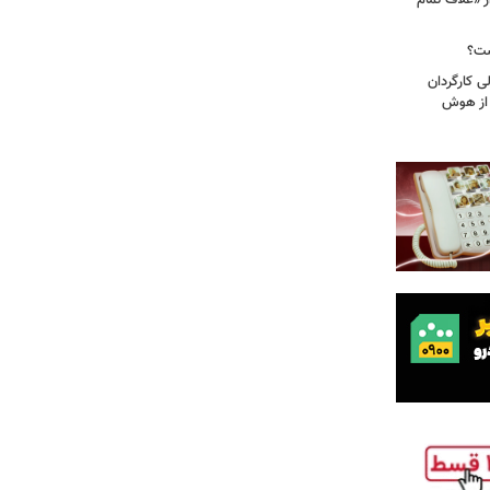
ز «غلاف تمام
ست؟
ی کارگردان
 از هوش