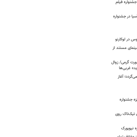
ن جشنواره فیلم
سیا در جشنواره
وس در لوکارنو
نمای مستند از
رت گرمی/ زوال
ید» غربی‌ها
جرا بازمی‌گردد؛ آغاز
یزه جشنواره
 تیک‌تاک روی
ه نیویورک