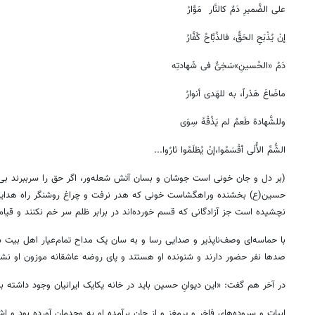
علی الضَّمیرِ دَمٌ کالنَّار مَوَّارُ
إنْ یُذْبَحِ الحَقُّ، فالذُبَّاحُ کُفَّارُ
دَمُ «الحُسینِ»سَخِیٌّ فی شَهادتِه
ماضَاعَ هَدْراً، به للهَدی أنوارُ
وللشَّهادة طَعمٌ لم یَذُقْهُ سِوَی
الشُّمِّ الأُلَی أقْسَمُوا،إنْ یُظلَمُوا ثارُوا...
(بر دل و جان خونی است جوشان و بسان آتش شعله‌ور، اگر حق را سرببرند بی‌
حسین(ع) بخشنده وراهگشاست خونی که هدر نرفت و چراغ روشنگر راه هدا
نچشیده است جز آزادگانی که قسم خورده‌اند در برابر ظلم سر خم نکنند و قیام
با حماسه‌ای وصف‌ناپذیر و صدایی رسا و به سان یک مداح تمام‌عیار اهل بیت 
صدها نفر حضور دارند و شنونده او هستند و پای روضه عاشقانه موزون او نشست
در آخر هم گفت: «این دیوانِ حسین باید در خانه یکایک ایرانیان وجود داشته ب
ابیات و سروده‌های فاخر و پرمغز و از جان برآمده او به وجدمان آورده بود و اش