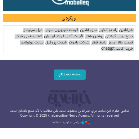
وبگردی
خبرآنلاین
راه نو آنلاین
بازی آنلاین
قیمت تلویزیون سونی
مبل مینیمال
جراح بینی گوشتی
پرشین هتل
قیمت آهن فولاد ایرانیان
اعتبارسنجی بانکی
قیمت طلا امروز
بلیط قطار
شرکت رادوکو
قیمت پروفیل
سایت یوتوتایمز
خرید اکانت chatgpt
نسخه دسکتاپ
تمامی حقوق این سایت برای خبرآنلاین محفوظ است. نقل مطالب با ذکر منبع بلامانع است.
Copyright © 2025 khabaronline News Agancy, All rights reserved
طراحی و تولید: نستوه