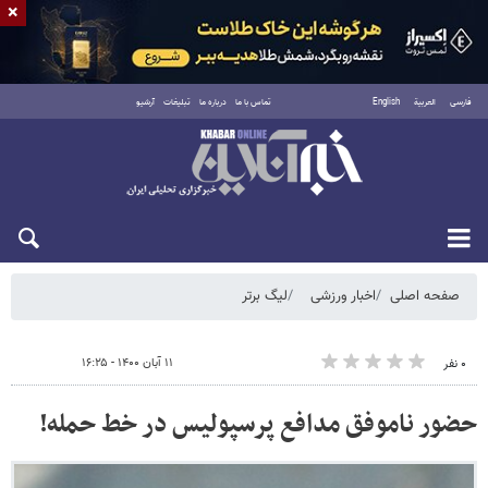
×
فارسی
العربية
English
تماس با ما
درباره ما
تبلیغات
آرشیو
شنبه ۱۷ مرداد ۱۴۰۵
صفحه اصلی
اخبار ورزشی
لیگ برتر
۱۱ آبان ۱۴۰۰ - ۱۶:۲۵
۰ نفر
حضور ناموفق مدافع پرسپولیس در خط حمله!