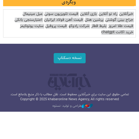
وبگردی
خبرآنلاین
راه نو آنلاین
بازی آنلاین
قیمت تلویزیون سونی
مبل مینیمال
جراح بینی گوشتی
پرشین هتل
قیمت آهن فولاد ایرانیان
اعتبارسنجی بانکی
قیمت طلا امروز
بلیط قطار
شرکت رادوکو
قیمت پروفیل
سایت یوتوتایمز
خرید اکانت chatgpt
نسخه دسکتاپ
تمامی حقوق این سایت برای خبرآنلاین محفوظ است. نقل مطالب با ذکر منبع بلامانع است.
Copyright © 2025 khabaronline News Agancy, All rights reserved
طراحی و تولید: نستوه