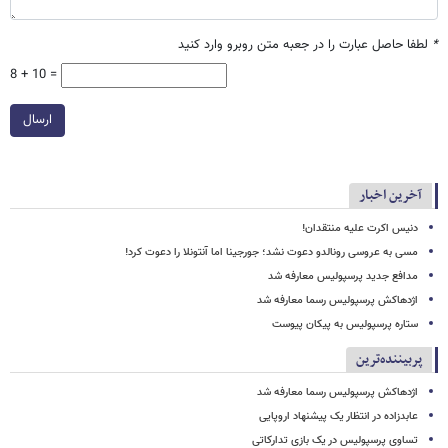
*
لطفا حاصل عبارت را در جعبه متن روبرو وارد کنید
8 + 10 =
ارسال
آخرین اخبار
دنیس اکرت علیه منتقدان!
مسی به عروسی رونالدو دعوت نشد؛ جورجینا اما آنتونلا را دعوت کرد!
مدافع جدید پرسپولیس معارفه شد
اژدهاکش پرسپولیس رسما معارفه شد
ستاره پرسپولیس به پیکان پیوست
پربیننده‌ترین
اژدهاکش پرسپولیس رسما معارفه شد
عابدزاده در انتظار یک پیشنهاد اروپایی
تساوی پرسپولیس در یک بازی تدارکاتی