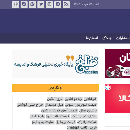
شنبه ۱۷ مرداد ۱۴۰۵
انتشارات
وبلاگ
استان‌ها
وبگردی
خبرآنلاین
راه نو آنلاین
بازی آنلاین
قیمت تلویزیون سونی
مبل مینیمال
جراح بینی گوشتی
پرشین هتل
قیمت آهن فولاد ایرانیان
اعتبارسنجی بانکی
قیمت طلا امروز
بلیط قطار
شرکت رادوکو
قیمت پروفیل
سایت یوتوتایمز
خرید اکانت chatgpt