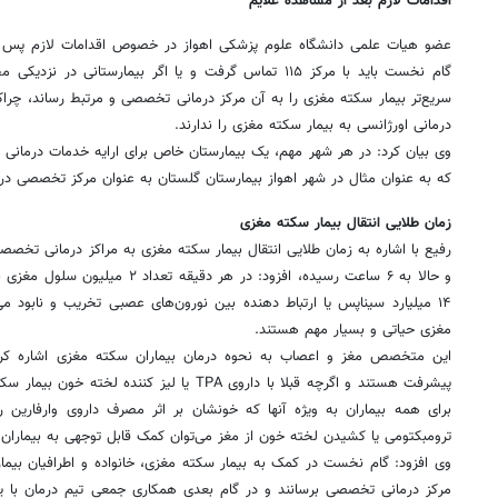
اقدامات لازم بعد از مشاهده علایم
عضو هیات علمی دانشگاه علوم پزشکی اهواز در خصوص اقدامات لازم پس 
گام نخست باید با مرکز ۱۱۵ تماس گرفت و یا اگر بیمارستانی 
سریع‌تر بیمار سکته مغزی را به آن مرکز درمانی تخصصی و مرتبط رساند، چراکه
درمانی اورژانسی به بیمار سکته مغزی را ندارند.
وی بیان کرد: در هر شهر مهم، یک بیمارستان خاص برای ارایه خدمات درمانی
که به عنوان مثال در شهر اهواز بیمارستان گلستان به عنوان مرکز تخصصی 
زمان طلایی انتقال بیمار سکته مغزی
رفیع با اشاره به زمان طلایی انتقال بیمار سکته مغزی به مراکز درمانی تخصص
و حالا به ۶ ساعت رسیده، افزود: در هر د
۱۴ میلیارد سیناپس یا ارتباط دهنده بین نورون‌های عصبی تخریب و نابود می‌
مغزی حیاتی و بسیار مهم هستند.
این متخصص مغز و اعصاب به نحوه درمان بیماران سکته مغزی اشاره کرد 
پیشرفت هستند و اگرچه قبلا با داروی TPA یا لیز کنن
برای همه بیماران به ویژه آنها که خونشان بر اثر مصرف داروی وارفارین رق
ترومبکتومی یا کشیدن لخته خون از مغز می‌توان کمک قابل توجهی به بیماران
وی افزود: گام نخست در کمک به بیمار سکته مغزی، خانواده و اطرافیان بیمار
مرکز درمانی تخصصی برسانند و در گام بعدی همکاری جمعی تیم درمان با یک