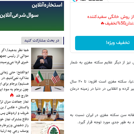
 از روش خانگی سفیدکننده
دان50%تخفیف🔥
در بحث مشارکت کنید
تخفیف ویژه!
شما نظر بدهید/ اگر خ
سوالی از رئیس جمه
خبری فردا می‌پرسیدی
 نیز از دیگر علایم سکته مغزی به شمار
ابوالفتح: حتی زمانی 
مذاکره نمی‌کنیم، در 
وی با بیان اینکه پس از سکته قلبی، دومین دلیل ناتوانی و مرگ و میر در دنیا، سکته مغزی است افزود: تا ۲۰ سال
هستیم/ برجام برای ای
کرده و انقلابی در دنیا در زمینه درمان
چون برجام به سود ایرا
خارج شد
نماز جماعت سران ترک
پاکستان + عکس / بن‌س
شریف و اردوغان پس ا
سفانه سن سکته مغزی در ایران نسبت به
دفاع مشترک نماز خوا
راز دشمنی وزیرخارجه 
یوسف رجی چه ارتباط