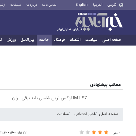
فارسی
العربية
English
تماس با ما
درباره ما
تبلیغات
آرشی
صفحه اصلی
سیاست
اقتصاد
فرهنگ
جامعه
بین‌الملل
ورزش
تا
مطالب پیشنهادی
IM LS7 لوکس ترین شاسی بلند برقی ایران
صفحه اصلی
اخبار اجتماعی
سلامت
۲۲ آبان ۱۴۰۰ - ۱۱:۴۰
۴ نفر