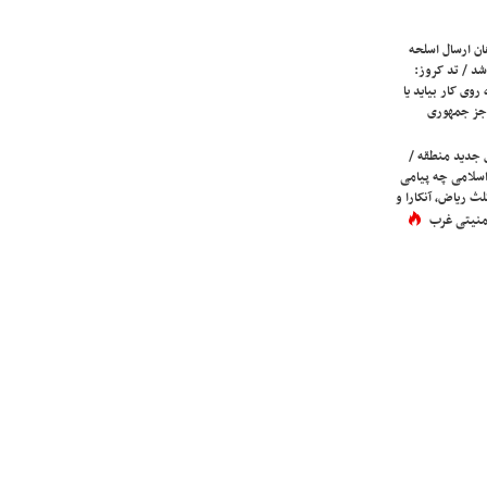
ان ارسال اسلحه
شد / تد کروز:
روی کار بیاید یا
جز جمهوری
 جدید منطقه /
اسلامی چه پیامی
لث ریاض، آنکارا و
 امنیتی غرب