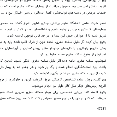
وی از بهره‌برداری بخشی ویژه با عنوان بخش سکته مغزی در بیمارستان گلس
افزود: بخش اس.سی.یو، مسوول مراقبت از بیماران سکته مغزی است که به 
خدمات درمانی در زمینه‌های توانبخشی، گفتار درمانی، بررسی اختلال بلع و ... ا
عضو هیات علمی دانشگاه علوم پزشکی جندی شاپور اهواز گفت: به محض م
بیمارستان گلستان و بررسی اولیه علایم و نشانه‌های او، در کمتر از نیم 
تزریق شده تا از عوارض جدی این بیماری در حد قابل توجهی کاسته شود.
رفیع بیان کرد: اگر دلیل سکته مغزی، لخته خون از طرف قلب باشد باید به بیم
یعنی داروی وارفارین یا داروهای جدیدتر مثل ریواروکسابان و آپیکسابان دا
نمی‌توان از وقوع سکته مغزی مجدد جلوگیری کرد.
فلوشیپ سکته مغزی ادامه داد: اگر دلیل سکته مغزی، تنگی شدید شریان کار
باشد، باید استنت‌گذاری انجام شده و رگ باز شود و هر چقدر که به بیمار دار
شود، از بروز سکته مغزی مجدد جلوگیری نخواهد کرد.
وی گفت: روش ساده تشخیص گرفتگی عروق کاروتید گردن و جلوگیری از بروز
اگرچه روش‌های دیگر مثل کالر داپلر نیز انجام می‌شود.
رفیع ادامه داد: ارزیابی‌ تخصصی برای بیمار سکته مغزی ضروری است بنابر
می‌طلبد که کادر درمان را در این مسیر همراهی کنند تا شاهد بروز سکته مغز
47231