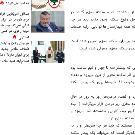
به اسرائیل دارد؟
از مشاهده علایم سکته مغزی گفت: در
سناتور آمریکایی خواه
در نزدیکی محل وقوع سکته وجود دارد، باید هر چه
برای شورش در ایران 
فرقی نمی‌کند پسر شاه 
 همه بیمارستان‌ها توانایی ارایه خدمات
مریم رجوی، هر کسی 
اسلامی
 به بیماران سکته مغزی تعیین شده است
«پیمان مکه» و آرایش
درمان سکته مغزی معرفی شده است.
ائتلاف نظامی جدید 
برای تهران دارد؟ / مث
اسلام‌آباد علیه خلاء
ی که پیشتر سه تا چهار و نیم ساعت بود
قیقه تعداد ۲ میلیون سلول مغزی بر اثر سکته مغزی از بین می‌رود و تعداد
شوند، لذا ثانیه‌ها برای یک بیمار سکته
و گفت: درمان‌ها روز به روز در حال
ده لخته خون بیمار سکته مغزی زیر درمان قرار می‌گرفت ( البته
یق بود، کارایی نداشت)، اما امروزه با
 سکته مغزی کرد.
 هستند که باید هر چه سریعتر او را به
دیگر است که می‌تواند یک بیمار سکته