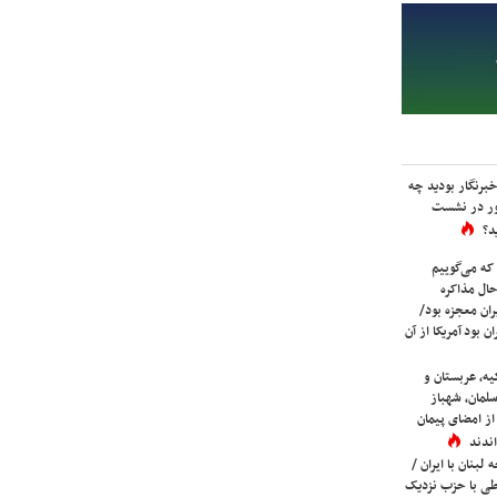
برنگار بودید چه
ور در نشست
د؟
که می‌گوییم
حال مذاکره
ران معجزه بود/
ن بود آمریکا از آن
یه، عربستان و
لمان، شهباز
ز امضای پیمان
ندند
لبنان با ایران /
ی با حزب نزدیک