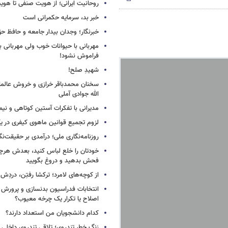
روحانیت ایرانی؛ از هویت صنفی تا هوی
خبر بد، سرمایه حکمرانی است
خبرنگار؛ وجدان بیدار جامعه و حافظ ح
مهربانی با حیوانات خوب ولی مهربانی با
فراموش نشود!
شهیدِ صلح!
سخنان محمدباقر خرازی و خروش عالم
الله جوادی آملی
مدیرانی با تفکرات آستین کوتاهی و نی
لزوم تجمیع قوانین ماهوی کیفری در 
روزنامه‌نگاری ملی؛ درآمدی بر حقیقت‌نگا
خودتان را خلع لباس کنید، بعدش هرچ
فحش بدهید و دروغ بگویید
از کوچه‌های لامرد؛ ترکشا رفتِن، دردِش 
انتخابات فدراسیون بدنسازی و پرورش 
اصلاح یا تکرار یک چرخه معیوب؟
کدام دانشجویان من استعداد دارند؟
زنگ خطر تندروی؛ تلاقی تندروی داخلی 