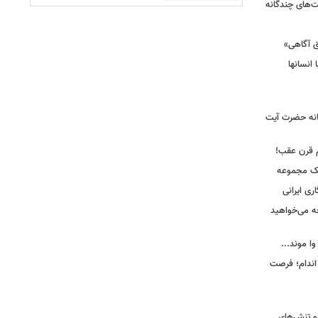
ت‌های چندگانه
ق آگاهی»
 انسانها
انه حضرت آیت
م قرن عقب!
یک مجموعه
ری ایرانی
ه می‌خواهید
وا موند...
اندام؛ فرصت
و تنش‌های