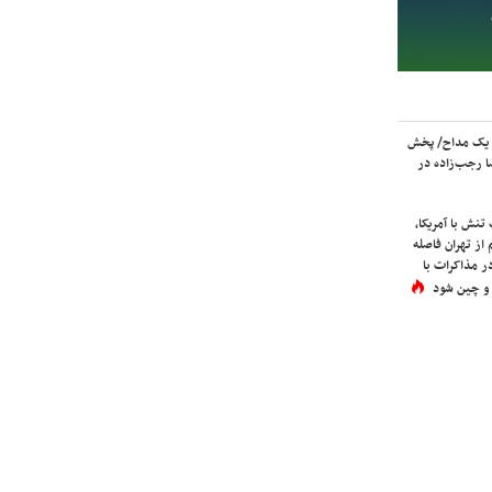
 یک مداح/ پخش
 رجب‌زاده در
نش با آمریکا،
از تهران فاصله
در مذاکرات با
 و چین شود