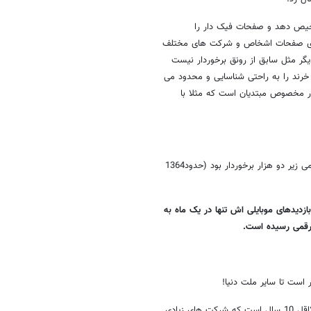
شخیص دهد و صفحات فیک دار را
ک برای صفحات اشخاص و شرکت های مختلف
یگر مثل سابق از رونق برخوردار نیست
ی خرند را به راحتی شناسایی و محدود می
کار مخصوص مبتدیان است که مثلا با
برگردم سروقت آلکسا؛سراغ دارم سایتی که حدود 4 سال پیش از رتبه چهار رقمی زیر دو هزار برخوردار بود (حدود1364
دیدهای موبایلی اش تنها در یک ماه به
 است تا سایر ملت دنیا!
از آن جایی که ایرانی ها راه دور زدن را خوب بلدند-مثل دور زدن تحریم ها!- لااقل 10 سال است که شرکت های زیادی