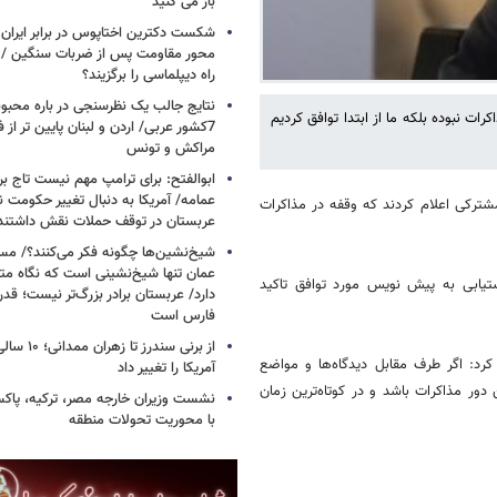
باز می کنید
شکست دکترین اختاپوس در برابر ایران / 
محور مقاومت پس از ضربات سنگین / چرا
راه دیپلماسی را برگزیند؟
نتایج جالب یک نظرسنجی در باره محبوب
ات نبوده بلکه ما از ابتدا توافق کردیم
7کشور عربی/ اردن و لبنان پایین تر از
مراکش و تونس
ابوالفتح: برای ترامپ مهم نیست تاج بر 
عمامه/ آمریکا به دنبال تغییر حکومت 
شترکی اعلام کردند که وقفه در مذاکرات
عربستان در توقف حملات نقش داشتند
شیخ‌نشین‌ها چگونه فکر می‌کنند؟/ م
عمان تنها شیخ‌نشینی است که نگاه متفا
دستیابی به پیش نویس مورد توافق تاکید
دارد/ عربستان برادر بزرگ‌تر نیست؛ ق
فارس است
از برنی سندرز
رد: اگر طرف مقابل دیدگاه‌ها و مواضع
آمریکا را تغییر داد
دور مذاکرات باشد و در کوتاه‌ترین زمان
نشست وزیران خارجه مصر، ترکیه، پاکس
با محوریت تحولات منطقه