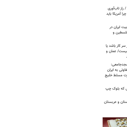
راز تاب‌آوری
 آمریکا باید
یت ایران در
 فلسطین و
سر کار باشد یا
نیست/ عمان و
سجدجامعی:
وتی به ایران
درت مسلط خلیج
 تا زهران ممدانی؛ ۱۰ سالی که بلوک چپ
تان و عربستان