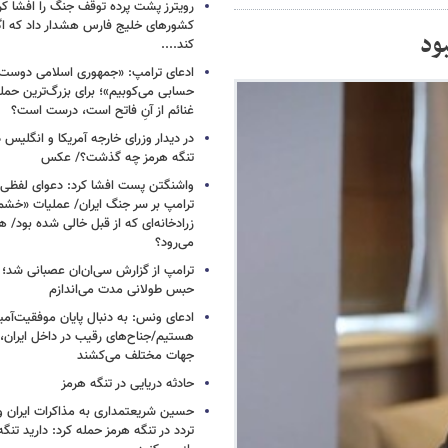
رویترز پشت پرده توقف جنگ را افشا کرد
کشورهای خلیج فارس هشدار داد که اگر
ود
کند....
ادعای ترامپ: «جمهوری اسلامی دوست‌د
حسابی می‌کوبیم»؛ برای بزرگ‌ترین حمله
غنائم از آنِ فاتح است، درست است؟
در دیدار وزرای خارجه آمریکا و انگلیس در
تنگه هرمز چه گذشت؟/ عکس
واشنگتن پست افشا کرد: دعوای لفظ
ترامپ بر سر جنگ ایران/ عملیات «خشم
زرادخانه‌ای که از قبل خالی شده بود/ 
می‌رود؟
ترامپ از گزارش سی‌ان‌ان عصبانی شد؛ ه
حبس طولانی مدت می‌اندازم
ادعای ونس: به دنبال پایان موفقیت‌آمیز
هستیم/جناح‌های رقیب در داخل ایران، 
جهات مختلف می‌کشند
حادثه دریایی در تنگه هرمز
حسین شریعتمداری به مذاکرات ایران و
تردد در تنگه هرمز حمله کرد: دارید تنگه 