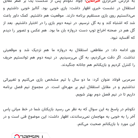
به گزارش خبرگزاری
خبرآنلاین
؛ جواد نکونام پس از شکست یک بر صفر مقابل
استقلال در نشست خبری اظهار داشت: بازی خوبی بود. آنالیز خوبی داشتیم و
می‌دانستیم روی بازی مستقیم برنامه دارند. موقعیت هم داشتیم. کمک داور باعث
شد که اشتباه کند و به گل نرسیم. در نیمه دوم بازی را در اختیار داشتیم. بعد از
گل هم در صحنه اخراج توپ دست دروازه بان ما بود. هم عکس و تصویر را دیدم
که آفساید نبود.
وی ادامه داد: در مقاطعی استقلال به دروازه ما هم نزدیک شد و موقعیتی
نداشت. اگر دقت می‌کردیم، به گل می‌رسیدیم. در نیمه دوم هم توانستیم حریف
را کنترل کردیم و بازیکنانم هم جانانه جنگیدند.
سرمربی فولاد عنوان کرد: ما دو سال با تیم مشخص بازی می‌کنیم و تغییراتی
نداشتیم و در مقابل استقلال تیم پر مهره‌ای است. در مجموع نیم فصل برنامه
داریم تا در نیم فصل دوم بهتر شویم.
نکونام در پاسخ به این سوال که به نظر می رسید بازیکنان شما در خط میانی پاس
آخر را به خوبی به مهاجمان نمی‌رساندند، اظهار داشت: این موضوع فنی است و در
این مورد با بازیکنانم صحبت می‌کنم.