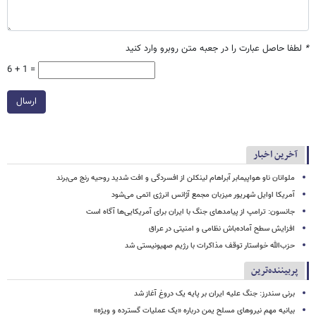
*
لطفا حاصل عبارت را در جعبه متن روبرو وارد کنید
6 + 1 =
ارسال
آخرین اخبار
ملوانان ناو هواپیمابر آبراهام لینکلن از افسردگی و افت شدید روحیه رنج می‌برند
آمریکا اوایل شهریور میزبان مجمع آژانس انرژی اتمی می‌شود
جانسون: ترامپ از پیامدهای جنگ با ایران برای آمریکایی‌ها آگاه است
افزایش سطح آماده‌باش نظامی و امنیتی در عراق
حزب‌الله خواستار توقف مذاکرات با رژیم صهیونیستی شد
پربیننده‌ترین
برنی سندرز: جنگ علیه ایران بر پایه یک دروغ آغاز شد
بیانیه مهم نیروهای مسلح یمن درباره «یک عملیات گسترده و ویژه»