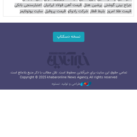
جراح بینی گوشتی
پرشین هتل
قیمت آهن فولاد ایرانیان
اعتبارسنجی بانکی
قیمت طلا امروز
بلیط قطار
شرکت رادوکو
قیمت پروفیل
سایت یوتوتایمز
نسخه دسکتاپ
تمامی حقوق این سایت برای خبرآنلاین محفوظ است. نقل مطالب با ذکر منبع بلامانع است.
Copyright © 2025 khabaronline News Agancy, All rights reserved
طراحی و تولید: نستوه