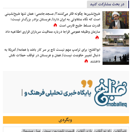
در بحث مشارکت کنید
شیخ‌نشین‌ها چگونه فکر می‌کنند؟/ مسجدجامعی: عمان تنها شیخ‌نشینی
است که نگاه متفاوتی به ایران دارد/ عربستان برادر بزرگ‌تر نیست؛
قدرت مسلط خلیج فارس است
سازمان وظیفه عمومی فراجا درباره معافیت سربازان فراری اطلاعیه داد
ابوالفتح: برای ترامپ مهم نیست تاج بر سر کار باشد یا عمامه/ آمریکا به
دنبال تغییر حکومت نیست/ عمان و عربستان در توقف حملات نقش
داشتند
وبگردی
خبرآنلاین
راه نو آنلاین
بازی آنلاین
قیمت تلویزیون سونی
مبل مینیمال