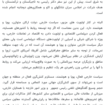
به شرق است. پیش از این نیز سفر دکتر رئیسی به تاجیکستان و ترکمنستان با
هدف شرکت در اجلاس سران شانگهای و اکو و همکاری‌های دوجانبه انجام شده
است.
البته در کنار اولویت های مزبور، سیاست خارجی دولت ارکان متوازن، پویا و
هوشمند دارد. این بدین معناست که اگر چه توسعه روابط با کشورهای همسایه،
فعال کردن دیپلماسی اقتصادی و اولویت دادن به اقتصاد در تعاملات خارجی، به
ویژه با شرکای شرقی و آسیایی از اولویت‌های دستگاه دیپلماسی است ولی معنای
دیگر سیاست خارجی متوازن و پویا و هوشمند آن است که در یک جهت متوقف
نمی‌ماند، از توجه به سایر مناطق جغرافیایی شامل آفریقا، آمریکای لاتین، اروپا و
آرایش کنشگران در نظام بین‌الملل غافل نمی‌شود، وزن ژئوپلیتکی و ژئواکونومیکی
مناطق و بازیگران عرصه بین‌المللی را به صورت واقع‌بینانه ارزیابی می‌کند و روابط
با آنها را بر اساس وزن راهبردی هر یک، تنظیم و بازتنظیم می‌نماید.
سیاست خارجی فعال، پویا و هوشمند، مستلزم کنش‌گری فعال در منطقه و جهان
است و نمی‌تواند از سوی کنش‌گران جهانی مورد اغماض و مسامحه قرار گیرد.
حجم وسیع گفتگوهای تلفنی رئیس جمهور و وزیر امور خارجه با همتایان خارجی،
میزبانی از مقامات عالی سیاسی و اقتصادی سایر کشورها، آغاز مذاکرات ایران برای
رفع تحریم‌های ظالمانه؛ و سفرها، ملاقات‌ها و رایزنی‌های گسترده معاون سیاسی