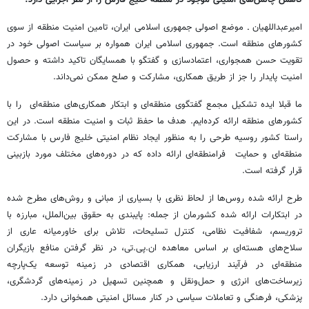
کاهش چالش‌های امنیتی موجود در منطقه خلیج فارس را از نظر اجرایی دارد؟
امیرعبداللهیان ـ موضع اصولی جمهوری اسلامی ایران، تامین امنیت منطقه از سوی
کشورهای منطقه است. جمهوری اسلامی ایران همواره بر سیاست اصولی خود در
تقویت حسن همجواری، اعتمادسازی و گفتگو با همسایگان تاکید داشته و حصول
امنیت پایدار را جز از طریق همکاری، مشارکت و صلح ممکن نمی‌داند.
ما قبلا ایده تشکیل مجمع گفتگوی منطقه‌ای و ابتکار همکاری‌های منطقه‌ای را با
کشورهای منطقه ارائه کرده‌ایم. هدف ما حفظ ثبات و امنیت منطقه است. در این
راستا کشور روسیه طرحی را به منظور ایجاد نظام امنیتی خلیج فارس با مشارکت
منطقه‌ای و حمایت فرامنطقه‌ای ارائه داده که در دوره‌های مختلف مورد بازبینی
قرار گرفته است.
طرح ارائه شده روس‌ها از لحاظ نظری با بسیاری از مبانی و روش‌های مطرح شده
در ابتکارات ارائه شده کشورمان از جمله: پایبندی به حقوق بین‌الملل، مبارزه با
تروریسم، شفافیت نظامی، کنترل تسلیحات، تلاش برای خاورمیانه عاری از
سلاح‌های هسته‌ای بر اساس معاهده ان.پی.تی، در نظر گرفتن منافع بازیگران
منطقه‌ای در فرآیند ارزیابی، همکاری اقتصادی در زمینه توسعه یک‌پارچه
زیرساخت‌های انرژی و حمل‌ونقل و همچنین تسهیل در زمینه‌های گردشگری،
پزشکی، فرهنگی و تعاملات سیاسی در کنار مسائل امنیتی همخوانی دارد.