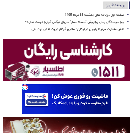
پربیننده‌ترین
صفحه اول روزنامه های یکشنبه 18مرداد 1405
چرا خوانندگان رمان پرفروش "بامداد خمار" سریال نرگس آبیار را دوست ندارند؟
نقش متفاوت مونیکا بلوچی در لوکارنو؛ مادری گرفتار در یک نقش اجتماعی