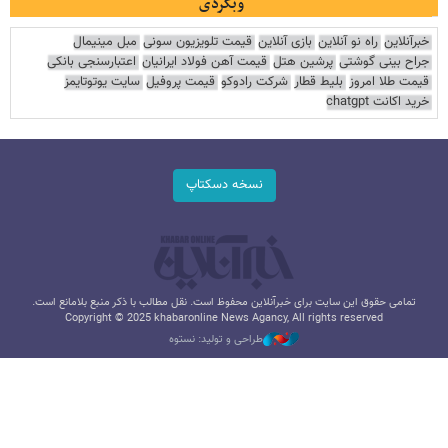
وبگردی
خبرآنلاین
راه نو آنلاین
بازی آنلاین
قیمت تلویزیون سونی
مبل مینیمال
جراح بینی گوشتی
پرشین هتل
قیمت آهن فولاد ایرانیان
اعتبارسنجی بانکی
قیمت طلا امروز
بلیط قطار
شرکت رادوکو
قیمت پروفیل
سایت یوتوتایمز
خرید اکانت chatgpt
نسخه دسکتاپ
تمامی حقوق این سایت برای خبرآنلاین محفوظ است. نقل مطالب با ذکر منبع بلامانع است.
Copyright © 2025 khabaronline News Agancy, All rights reserved
طراحی و تولید: نستوه