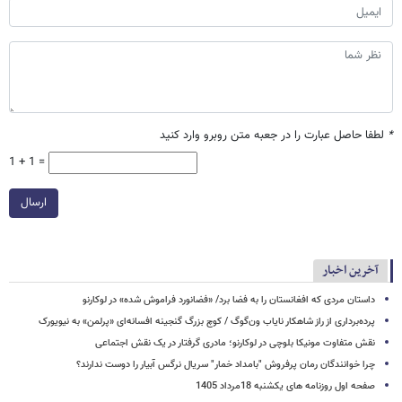
*
لطفا حاصل عبارت را در جعبه متن روبرو وارد کنید
1 + 1 =
ارسال
آخرین اخبار
داستان مردی که افغانستان را به فضا برد/ «فضانورد فراموش شده» در لوکارنو
پرده‌برداری از راز شاهکار نایاب ون‌گوگ / کوچ بزرگ گنجینه افسانه‌ای «پرلمن» به نیویورک
نقش متفاوت مونیکا بلوچی در لوکارنو؛ مادری گرفتار در یک نقش اجتماعی
چرا خوانندگان رمان پرفروش "بامداد خمار" سریال نرگس آبیار را دوست ندارند؟
صفحه اول روزنامه های یکشنبه 18مرداد 1405