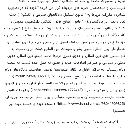
لوایح و مصوبات متعدد برآمده که متعاقب انتشار آنها مورد نقد و انتقاد
کارشناسان و متخصصان حوزه های مربوطه قرار می گیرد؛ آنگونه که در تصویب
شتابزده مقررات مربوط به " قانون تشکیل دادگاههای عمومی و انقلاب" ( حذف
نهاد دادسرا در دادگستری) - " قانون اصلاح قانون تشکیل دادگاههای عمومی و
انقلاب" ( قانون احیاء دادسراها)- مقررات مرتبط با وکالت و حق دفاع ( تبصره ماده
48 و 625 قانون آیین دادرسی کیفری جدید و مقیّد کردنِ حق دسترسی به وکیل و
حق دفاع در جرائم خاص مقرر برخلاف اصول نهم و سی و پنجم قانون اساسی و
هنجارهای بین المللی حقوق بشر و تعهدات بین المللی دولت ایران نسبت به
کنوانسیون های بین المللی و حقوق بشری مرتبط مانند میثاق بین المللی حقوق
مدنی و سیاسی و علیرغم اصلاحات جدید و بعدی به عمل آمده نسبت به شعب
ویژه رسیدگی به جرائم اخلال در نظام اقتصادی،" توسعه صلاحیت دادگاه‌های ویژه
مبارزه با مفاسد اقتصادی" و " رفع انحصار وکالت" (mizan.news/002k1O )- "
ماده واحده مربوط به اصلاح قانون تعیین تکلیف تابعیت فرزندان حاصل از ازدواج
زنان ایرانی با مردان خارجی" (khabaronline.ir/news/1272413) و ایرادات قانونی
متعددِ مترتب بر تصویب آن و پیامدهای حقوقی و بین المللی مربوط به اجرای آن
(https://www.isna.ir/news/98041909825/ ) شاهد بوده و حسب مورد نیز
هستیم!
آنگونه که شاهد"سرنوشت بدفرجام محیط زیست کشور" و تخریب منابع ملی