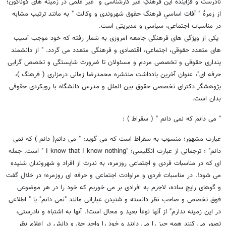
نادرست و فزایندۀ این فرهنگِ غیر کارشناسی و غیر علمی در زمینه های گوناگون؛
از زمرۀ " آفات اساسیِ فرهنگ حقوق شهروندی و وکالت " به مانند ترتیب مشابه
در مناسبات اجتماعی، سیاسی و مدیریتی است.
یکی از ویژگی های فرهنگی جامعه امروزی به شمار رفته که خود موجب آسیب
های متعدد حقوقی، اجتماعی، اقتصادی و فرهنگی متعدد می گردد. " از دانشمند
پنداری حقوقی و تخصصی مردم و مسئولان تا ضرورت شایستگی و تخصص گرایی
حرفه ای"، عنوان آخرین یادداشت منتشره محمدرضا زمانی درمزاری ( فرهنگ )،
پژوهشگر دکترای تخصصی حقوق بین الملل و مدرس دانشگاه با رویکردی حقوقی
بدان است.
" می دانم که نمی دانم " ( سقراط ) :
عبارت مشهور؛ منسوب به سقراط است که می گوید: " می دانم( دانم ) که نمی
دانم" ؛ ترجمانی از عبارت انگلیسی؛ "I know that I know nothing " است. جمله
ای که در مناسبات فردی و اجتماعی روزمره، به ندرت از افراد و شهروندان شنیده
می شود!. در مناسبات فردی و مراوادت اجتماعی و حرفه ای روزمره؛ در خلال گفت
و گوهای رایج ساده، لاجرم به افرادی بر می خوریم که خود را در هر موضوعی
فوق تخصص و صاحب نظر دانسته و شنیدن عباراتی مانند "نمی دانم" یا " اطلاعی
در این زمینه ندارم" از آنها نوعاً بعید و محال است!. آنها به اشتباه و نادرستی،
تصور می کنند همه چیز را می دانند و خود را واجد حق و دانش در اعلام نظر