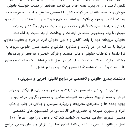
نقض گردید و از آن پس، همه افراد می توانند صرفنظر از نصاب خواستۀ قانونی
خویش و با وجود فقدانِ هر گونه دانش یا تخصص حقوقی مبادرت به مراجعه به
محاکم قضایی و مراجع قانونی و تعقیب دعاوی خویش، ولو با سقف مالی نامحدود
یا حتی، خواسته های کاملاً فنی و تخصصی از حیث حقوقی برآمده و به زعم
خویش با یک جستجوی ساده در اینترنت و برداشت اولیه نسبت به اطلاعات
حقوقی مربوطه- خود را واجد آگاهی و دانایی حقوقی لازم در طرح و تعقیب دعاوی
مرتبط یا مداخله در امر وکالت و مشاوره حقوقی یا تنظیم متون حقوقی مربوط به
قراردادها و توافقات حقوقی و مالی متعدد و فراگیر خویش، صرفنظر از پیامدهای
مختلف مترتب بدانند و نسبت بدان نیز در عمل اقدام نمایند! که حکایت همچنان
باقی است و " دستِ شایستۀ تخصص کوتاه و خرما بر نخیل...."!
دانشمند پنداری حقوقی و تخصصی در مراجع تقنینی، اجرایی و مدیریتی :
ترکیب غالبِ غیر متخصص در دولت و مجلس و بسیاری از ارگانها و دوائر
دولتی و عدم اولویت بخشی به شایسته سالاری و تخصص گرایی حرفه ای، با
وجود وعده ها و شعارهای مطروحه و رویکرد سیاسی و جناحی در جلب و جذب
افراد و مدیران متبوعه یا حضوری غیر کارشناسی در کمیسیون های تخصصی
مجلس شورای اسلامی موجب آن خواهد شد که با وجود دارا بودن صرفاً 177
اصل در قانون اساسی به " اصل 194 قانون اساسی" از تریبون های رسمی مراجع