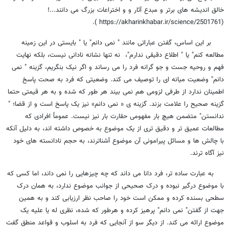
خالق اندیشه های برتر و مبدع آثار و و اختراعات بزرگ می دانند...!
(https://akharinkhabar.ir/science/2501761 ).
بر این اساس، گفتن عباراتی مانند " نمی دانم" یا " بایستی در این زمینه
مطالعه کنم" یا " اطلاع دقیقی ندارم"، نه تنها نشانه نادانی نیست، بلکه نهایت
فهم و روحیه جست و جو گرانه فرد را می رساند و اگر نیک بنگریم، گزینه " نمی
دانم" وضعیت میانه ای را توصیف می کند. وضعیتی که فرد به صحت پاسخ
اطمینان ندارد از طرفی لزومی هم نمی بیند هر طور که شده و به هر قیمتی حتما
گزینه صحیح را علامت بزند. گزینه ی « نمی دانم» نیز یک پاسخ است و از قضا؛ "
ندانستن" متضمن هیچ بار مفهومی حقارت بار نیز نیست. عموماً افرادی که
مطالعات عمیق تر و دقیق تری از یک موضوع به خصوص داشته اند، به دلیل آنکه
با چالش ها و مسائل پیرامونی آن موضوع آشناترند، به حجم نادانسته های خود
نیز آگاه ترند.
به عبارت ساده تر، فرد دانا می داند که چه چیزهایی را نمی داند، اما کسی که
با موضوع درگیر نبوده و درک صحیحی از جوانب موضوع ندارد، به همان درک
سطحی بسنده کرده و ممکن است خود را صاحب نظر ارزیابی کند و به همین
جهت از گفتن" نمی دانم" پرهیز کرده و هرطور که شده، نظری له یا علیه یک
موضوع ارائه می کند. از دیگر سو از آنجایی که فرد به اسلوب و قواعد منطق گفت