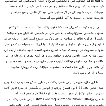
به اظهارنظرات حقوقی، فنی و تخصصیِ صریح و انتشار دیدگاههای غیر کارشناسی
خود نموده و تاکید روی مواضع حقوقی و نظرات شخصی خویش دارند و بعضاً نیز
موجبات انحراف شهروندان در اثر مشاوره های غیر کارشناسی و غیر حرفه ای
نادرست خویش را نسبت به آنها فراهم می آورند...!
بی جهت نیست که برابر ماده 55 قانون وکالت مقرر شده است ؛ " وکلای
معلق و اشخاص ممنوع‌الوکاله و به طور کلی هر شخصی که دارای پروانه وکالت
نباشد از هرگونه تظاهر و مداخله در عمل وکالت ممنوع است اعم از این‌که عناوین
تدلیس از قبیل مشاور حقوق و غیره اختیار کند یا این‌که به وسیله شرکت و سایر
عقود یا عضویت در موسسات خود را اصیل دعوی قلمداد نماید متخلف از یک الی
شش ماه به حبس تادیبی محکوم خواهد شد و هر گونه تظاهر و مداخله در امر
وکالت و مشاوره حقوقی برخلاف ترتیب قانونی مقرر، جرم بوده و نسبت بدان در
آن ماده، جرم انگاری شده است و مستوجب مجازات برخلاف رویکرد مشهود
بسیاری از افراد می باشد!.
با این حال، علیرغم الزامی شدن وکالت در دعاوی مدنی به موجب ابلاغ آیین
نامة اجرایی مادة 32 قانون اصلاح پاره‌ای از قوانین دادگستری در مورد لزوم اقامة
دعاوی با حضور وکیل از سوی ریاست وقت قوه قضائیه/ مرحوم آیت الله
شاهرودی(https://rc.majlis.ir/fa/law/show/131074)- الزامی شدن وکالت در
دعاوی مزبور به موجب رای بعدی وحدت رویه هیات عمومی دیوان عالی کشور