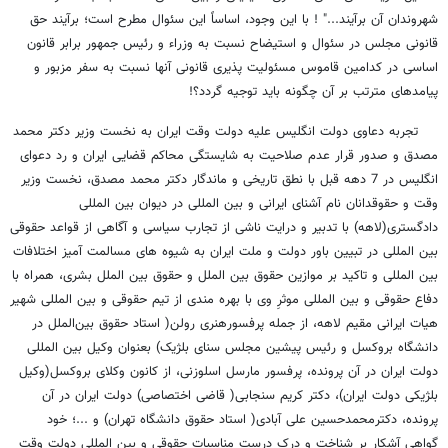
شهروندان آن برآیند..." ! با این وجود، اساساً این سئوال مطرح است؛ برآیند حق
قانونی مجلس در سئوال و استیضاح نسبت به وزراء و رئیس جمهور برابر قانون
اساسی در کدامین قاموس مسئولیت پذیری قانونی آنها نسبت به سفر مزبور و
پیامدهای مترتب بر آن چگونه باید توجیه گردد؟!
تجربه دعاوی دولت انگلیس علیه دولت وقت ایران به نخست وزیر دکتر محمد
مصدق و صدور قرار عدم صلاحیت به شایستگی محاکم قضایی ایران و رد دعوای
انگلیس در 7 دهه قبل با نطق تاریخی و ماندگار دکتر محمد مصدق، نخست وزیر
وقت و حقوقدانان نام آشنای ایرانی و بین المللی در دیوان بین المللی
دادگستری(لاهه) با تدبیر و درایت ناشی از تجارب سیاسی و آگاهی از قواعد حقوقی
بین المللی در تبیین باور دولت و ملت ایران به شیوه های مسالمت آمیز اختلافات
بین المللی و تاکید بر موازین حقوق بین الملل و حقوق بین الملل بشری، همراه با
دفاع حقوقی و بین المللی موثرِ وی با بهره مندی از تیم حقوقی و بین المللی شهیر
هیات ایرانی مقیم لاهه، از جمله پرفسورهنری رولن( استاد حقوق بین‌الملل در
دانشگاه بروکسل و رئیس پیشین مجلس سنای بلژیک) بعنوان وکیل بین المللی
دولت ایران در آن پرونده، پرفسور مارسل اسلوزنی، از کانون وکلای بروکسل(وکیل
بلژیکی دولت ایران)، دکتر کریم سنجابی( قاضی اختصاصی) دولت ایران در آن
پرونده، دکترمحمدحسین علی آبادی( استاد حقوق دانشگاه تهران) و ...؛ خود
گواهی آشکار بر شناخت و درک درست مناسبات حقوقی و بین المللی دولت وقت