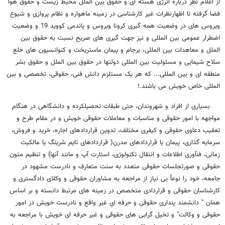
از اعلام نظر درباره انرژی هسته ای و حقوق بین الملل محیط زیست و حقوق هوا
فضا گرفته تا اظهارنظرات غیر کارشناسی در زمینه ماهواره و نظام پروازی و شیوع
ویروس های در وضعیت همه گیری کرونا ویروس و پاندمی کووید 19 و وضعیت
اضطرار عمومی بین المللی و نیز جهت گیری های صریح نسبت به حقوق بین
الملل و معاهدات بین المللی، برجام و پیمان ماستریخت و کنوانسیون های خلع
سلاح شیمایی و مسئولیت بین المللی دولتها در حقوق بین الملل و حقوق بشر
منطقه ای و بین المللی... که هر یک مستلزم دانش فنی، حقوقی، تخصصی و بین
المللی خاص خویش می باشند.!
بسیاری از افراد و شهروندان، حتی طبقات تحصیلکرده و دانشگاهی در هنگام
مواجهه با امور حقوقی و مناسبات و معاملات حقوقی خویش و در مقام طرح و
تعقیب دعاوی حقوقی و کیفری مختلف، تدوین قراردادهای اجاره، خرید و فروش،
سرمایه گذاری، پیمان یا قراردادهای مدرن( قراردادهای تایم شرینگ یا مالکیت
زمانی، فنآوری اطلاعات و انتقال تکنولوژی، استارت آپ و مانند آنها) و تنظیم متون
حقوقی و صورتجلسات حقوقی متعدد به سنت متعارف و نادرست مشهود در
جامعه، خود را نوعاً بی نیاز از مراجعه به مشاوران حقوقی و وکلای دادگستری و
کارشناسان حقوقی و قراردادی متخصص در زمینه های مرتبط دانسته و بر اساس
همان " دانشمند پنداری حقوقی و حرفه ایِ غیر واقع و نادرست خویش در امور
حقوقی و وکالت" و تخیل گرایی های حقوقی و غیر حرفه ای خویش با مراجعه به