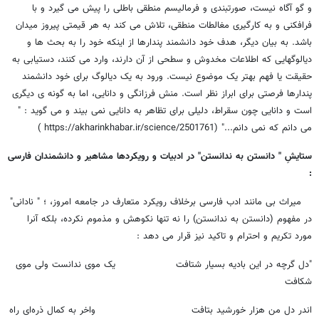
و گو آگاه نیست، صورتبندی و فرمالیسم منطقی باطلی را پیش می گیرد و با
فرافکنی و به کارگیری مغالطات منطقی، تلاش می کند به هر قیمتی پیروز میدان
باشد. به بیان دیگر، هدف خود دانشمند پندارها از اینکه خود را به بحث ها و
دیالوگهایی که اطلاعات مخدوش و سطحی از آن دارند، وارد می کنند، دستیابی به
حقیقت یا فهم بهتر یک موضوع نیست. ورود به یک دیالوگ برای خود دانشمند
پندارها فرصتی برای ابراز نظر است. منش فرزانگی و دانایی، اما به گونه ی دیگری
است و دانایی چون سقراط، دلیلی برای تظاهر به دانایی نمی بیند و می گوید : "
می دانم که نمی دانم..." (https://akharinkhabar.ir/science/2501761 )
ستایشِ " دانستن به ندانستن" در ادبیات و رویکردها مشاهیر و دانشمندان فارسی
:
میراث بی مانند ادب فارسی برخلاف رویکرد متعارف در جامعه امروز، ؛ " نادانی"
در مفهوم (دانستن به ندانستن) را نه تنها نکوهش و مذموم نکرده، بلکه آنرا
مورد تکریم و احترام و تاکید نیز قرار می دهد :
"دل گرچه در این بادیه بسیار شتافت یک موی ندانست ولی موی
شکافت
اندر دل من هزار خورشید بتافت واخر به کمال ذره‌ای راه