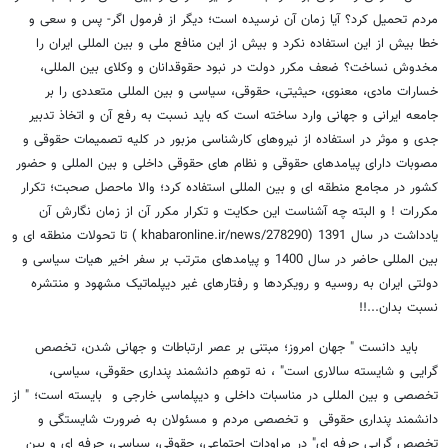
مردم تحمیل کرد؟ آیا زمان آن نرسیده است؛ دیگر از فرمول اگر- پس و سعی و
خطا بیش از این استفاده نکرد و بیش از این منافع ملی و بین المللی ایران را
مخدوش نساخت؟ ضعف مکرر دولت در نبود حقوقدانان و وکلای بین المللی،
خسارات مادی، معنوی، حیثیتی، حقوقی، سیاسی و بین المللی متعددی را بر
جامعه ایرانی و جهانی وارد ساخته است که باید نسبت به رفع آن و اتخاذ تدبیر
جدی و موثر در استفاده از نیروهای کارشناسی مزبور در کلیه تصمیمات حقوقی و
مصوبات دارای پیامدهای حقوقی و نظام های حقوقی داخلی و بین المللی و حضور
کشور در مجامع منطقه ای و بین المللی استفاده کرد؛ والا ماحصل صحبت؛ تکرار
مکررات ! و البته چه آشناست این حکایت و تکرار مکرر آن از زمان نگارش آن
یادداشت در سال 1391 (khabaronline.ir/news/278290 ) تا تحولات منطقه ای و
بین المللی حاضر در سال 1400 و پیامدهای مترتب بر سفر اخیر هیات سیاسی و
دولتی ایران به روسیه و رویکردها و رفتارهای غیر دیپلماتیک مشهود و منتشره
نسبت بدان...!!
باید دانست " جهان امروز؛ مبتنی بر عصر ارتباطات و جهانی شدن، تخصص
گرایی و شایسته سالاری است" ، نه توهمِ دانشمند پنداری حقوقی، سیاسی،
تخصصی و بین المللی در مناسبات داخلی و دیپلماسی خارجی و بایسته است؛ " از
دانشمند پنداری حقوقی و تخصصی مردم و مسئولان به ضرورت شایستگی و
تخصص گرایی حرفه ای" در مراودات اجتماعی، حقوقی، سیاسی، حرفه ای و بین