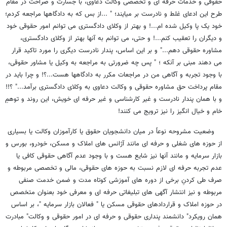
حقوقی و خدمات حرفه ای و تخصصی وکالت دعاوی، با جسارت و صراحت در مقام
طرح این ادعای غلط و نادرست بر میایند؛ " ...از بس که به دادگاهها مراجعه کردم؛
خود یک پا وکیل شده ام...! و بهتر از وکلای دادگستری می توانم امور حقوقی خود
و دیگران را تعقیب کنم...! و حتی، می توانم به آنها بهتر از وکلای دادگستری،
مشاوره حقوقی دهم..." و بر این اساس، پندار نادرست دیگری را مورد تاکید قرار
می دهند مبنی بر آنکه ؛ " پس چه ضرورتی به مراجعه به وکیل یا مشاور حقوقی،
با وجود تجربه و آگاهی من در مراجعات مکرر به دادگاهها هست...؟! و چرا باید در
مقام پرداخت حق مشاوره حقوقی و وکالت دعاوی به وکلای دادگستری برآمد..." ؟!!
و با همان پندار نادرست و غیر کارشناسی و غیر حرفه ای خویش، این روند و توهمِ
خام و خیال انگیز را نیز ترویج می کنند!
وضعیت مشروحه نوعاً در میان دانشجویان حقوق یا کارآموزان وکالت یا بسیاری
از حوزه های شغلی و حرفه ای مانند آژانس های املاک و مسکن، خودرو، بورس و
بازار سرمایه و مانند آنها نیز شایع هست و با وجود عدم آگاهی حقوقی کافی یا
عدم تجربه حرفه ای لازم نسبت به حوزه های حقوقی، مالی و تخصصی مربوطه و
صرف طی کردنِ برخی از دوره های آموزشی کوتاه مدت و ضمن خدمت صنفی
مربوطه و نیز انتشار آگهی های تبلیغاتی حرفه ای و معرفی خود بعنوان متخصص
در حوزه املاک و قراردادهای حقوقی مسکن یا " فعالان بازار سرمایه "، بر اساس
همان رویکرد" دانشمند پنداری حقوقی و حرفه ای در امور حقوقی و وکالت" مبادرت