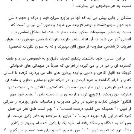
نسبت به هر موضوعی می پندارند...!
مشکل از جایی پیش می آید که آنها در برآوردِ میزان فهم و درک و حجم دانش
خود دچار سوءبرداشت و توهم فزاینده می شوند و تصور آنان نیز بر آنست که
نسبت به تمامی موضوعات مذکور صاحب نظر هستند، اما مشکل اساسی تر از
آنجایی آغاز می شود که آن افراد انتظار دارند؛ نظریات شخصی خویش را به عنوان
نظریات کارشناسی مطروحه از سوی آنان بپذیرند و نه به عنوان نظریات شخصی!.
بر این اساس، خود دانشمند پنداری تعریف دقیق و به خصوصی ندارد و طیف
گسترده ای را نیز در بر می گیرد؛ از افرادی که صرفاً در میهمانی های خانوادگی
کوچک به اظهار آگاهی و دانایی و ایده پردازی های خام می پردازند گرفته تا کسانی
که پا را فراتر گذاشته و هیچ فرصتی را در شبکه های اجتماعی مجازی و مانند آن
برای فخر فروشی و ابراز نظر درباره مسائلی که کمترین اطلاعی هم نسبت بدانها
ندارند- این رویکرد را ترویج کرده و اراده ای بر از دست دادنِ " عقایدِ خود مهم
انگاری" خویش ندارند و حتی، در برخی محاورات و مناسبات عادی روزمره از عباراتی
از قبیل ؛ " همینکه من گفتم، درست است..." ، " بهتر است طبق نظر من عمل
کنید که در این باره تجربه دارم..." ، " نیازی به مراجعه به دفتر وکیل نیست، از
بس که به دادگاه و پاسگاه رفته ام، خود یک پا وکیل شده ام و بهتر از وکلای
دادگستری نیز تجربه دارم..." ، " من به جای شما و برای شما تصمیم می گیرم..."!