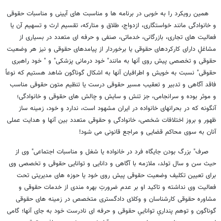
همین رویکرد را به خوبی در برنامه ها و مناسبت های آیینی و مناسبات حقوقی
و خانوادگی مانند خواستگاری، ازدواج، طلاق و متارکه، تقسیم ارث و تسهیم آن یا
فعالیت های تجاری، بازرگانی، خدماتی، صنفی و حرفه ای متعدد در بسیاری از
مشاغلِ دارای کارکردهای حقوقی یا برخوردار از پیامدهای حقوقی و نیز هر وضعیت
حقوقی و تخصصی پیش روی آنها به مانند" خود درمانی پزشکی" و " خود راهبری
حقوقی" نسبت به خویش و اطرافیان آنها به اشکال گوناگون شاهد هستیم که نوعاً
فاقد آگاهی و تدبیر و تعقیب مسیر حقوقی درست یا تنظیم متون حقوقی مناسب
و موثر بوده و سرانجامی، جز تنش و سایش و چالش های حقوقی و خانوادگی؛
آنگونه که در بحرانهای خانواده در ایران مشهود است، ندارد و خود، زمینه ساز
ظهور و بروز اختلافات شخصی، خانوادگی و حقوقی متعدد بین آنها و هدایت عملی
آنان به سوی محاکم قضایی و مراجع قانونی می شود!
صرف" بزرگ بودن جایگاه فرد در خانواده یا شغل و مناسبات اجتماعی" وی از
حیث سن و سال تولد، ملازمه با آگاهی و دانایی و توانایی حقوقی و تخصصی وی
برای تعیین تکلیف وضعیت حقوقی پیش روی خود یا حوزه های مدیریتی تحت
فعالیت وی نداشته و تاکید او بر عدم ضرورتِ بهره مندی از خدمات حقوقی و
مشاوره حقوقی کارشناسان و وکلای دادگستری متخصص در زمینه های حقوقی
گوناگون و توهم پنداریِ تواناییِ حقوقی و حرفه ای نادرست خود به جای آنها؛ گامی