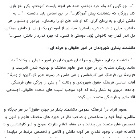
"... چو گویی که وام خرد توختم، همه هر آنچه بایست آموختم، یکی نغز بازی
کند روزگار، که بنشاندت پیش آموزگار...". بر این اساس باید دانست ؛ "... به
دانش فزای و به یزدان گرای، که او باد، جان تو را رهنمای، بیاموز و بشنو ز هر
دانشی، بیابی ز هر دانشی، رامشی؛ میاسای از آموختن یک زمان، ز دانش میفکن،
دل اندر گمان،چه ناخوش بُوَد، دوستی با کسی، که بهره ندارد ز دانش، بسی..."
دانشمند پنداری شهروندان در امور حقوقی و حرفه ای :
" دانشمند پنداری حقوقی و حرفه ای شهروندان در امور حقوقی و وکالت" به
مانند رویکرد مشابه آن در حوزه های علوم مختلف و نهادینه شدنِ نادرست و
فزایندۀ این فرهنگِ غیر کارشناسی و غیر علمی در زمینه های گوناگون؛ از زمرۀ "
آفات اساسیِ فرهنگ حقوق شهروندی و وکالت " و یکی از ویژگی های فرهنگی
جامعه امروزی به شمار رفته که خود موجب آسیب های متعدد حقوقی، اجتماعی،
اقتصادی و فرهنگی متعدد می گردد.
عموم افراد در" فرهنگ عمومی دانشمند پندار در جهان حقوق" در هر جایگاه و
مقامی، نوعاً خود را متخصص و صاحب نظر در حوزه های مختلف علوم و فنون و
تخصص های متعدد می پندارد و در مقام اعلام نظراتِ صریح و غیر کارشناسی و نا
آگاهانه خود، با وجود فقدانِ هر گونه دانش و آگاهی و تخصص مرتبط بر میایند! ؛