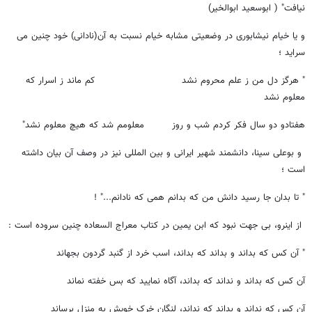
نیافت" ( ابوسعید ابوالخیر)
و یا خیام نیشابوری در وضعیتی مشابه خیام نسبت به آن(نادانی) خود چنین می
سراید ؛
" هرگز دل من ز علم محروم نشد کم ماند ز اسرار که
معلوم نشد
هفتادو دو سال فکر کردم شب و روز معلومم شد که هیچ معلوم نشد"
و بوعلی سینا، دانشمند شهیر ایرانی و بین المللی نیز در وصف آن بیان داشته
است ؛
" تا بدان جا رسید دانش من که بدانم همی که نادانم..." !
از اینرو، بی جهت نبود که ابن یمین در کتاب معراج السعاده چنین سروده ‌است :
" آن کس که بداند و بداند که بداند، اسب خرد از گنبد گردون بجهاند
آن کس که بداند و نداند که بداند، آگاه نمایید که بس خفته نماند
آن کس که نداند و بداند که نداند، لنگان خرک خویش به منزل برساند