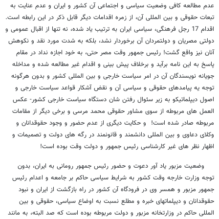
عدم مطالعه کافی وضعیت سیاسی و اجتماعی آن کشور و ایران و عدم عنایت به
تبعات حقوقی و بین المللی آن، از زمره اقدامات دیگر قابل ذکر در این رابطه است.
اقدام 17 رجل فرهنگی، سیاسی ایران به ترتیب یاد شده، نه تنها از اقبال عمومی و
دولتی مصریان و دولتمردان آن برخوردار نشد، بلکه به شدت مورد نقد و نکوهش
آنان نیز واقع گشت! رئیس جمهور وقت مصر حتی، به خود اجازه نداد در مقام
پاسخ به این نامه برآید و برخلاف پیش بینی و اقدام غیر مطالعه شده و مداخله
جویانه نویسندگان آن در امر سیاست خارجی و بین المللی کشور و بدون هرگونه
توجه یه پیامدهای حقوقی و سیاسی آن و نقض آشکار قواعد سیاست خارجی و
اصول دیپلماتیکو به زیر سئوال رفتن شان دستگاه سیاست خارجی کشور- عکس
العمل های مربوطه از سوی مشاور حقوقی محمد مرسی و برخی دیگر از مقامات
مربوطه صادر شده است! و حکایت دیگری از عدم حضور و وجود حقوقدانان و
وکلای دعاوی و بین المللی دانشمند و قانونمند در رگه های دولت و تصمیمات و
اظهار نظر های غیر کارشناسی رئیس جمهور و دولت وقت بوده است!
وضعیت مزبور یاد آور دعوت و حضور رئیس جمهور رومانی به ایران، بدون
توجه وزارت خارجه وقت کشور به شرایط سیاسی حاکم بر جامعه و اعدام رئیس
جمهور مزبور و همسر وی در فرودگاه آن کشور در راه بازگشت از ایران و نبود
حقوقدانان و دیپلماتهای خبره و مطلع نسبت به اوضاع سیاسی، حقوقی و بین
المللی حاکم در وزارتخانه مزبور و دولت مربوطه بوده است که صد البته، به مانند