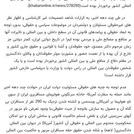
المللی کشور برخوردار بوده است(khabaronline.ir/news/278290).
در طی چند دهه اخیر، به کرارات شاهد تصمیمات غیر کارشناسی و اظهار نظر
های غیرحقوقی مسئولان و دولتمردان در موضوعات سیاسی و حقوقی، بدون توجه
به ابعاد حقوقی و پیامدهای قانونی آن در سطح داخلی و بین المللی و تاثیرات آنها
بر منافع و مصالح ملی و مردمی بوده ایم! در تاریخ دولتی ایران، کمتر دولتی جز
زمان مرحوم دکتر مصدق، خود حقوقدان و آشنا با قوانین و حقوق جاری کشور و
خارج از آن بوده یا از نعمت حضور و مشورتِ موثر حقوقدانان و وکلای دادگستری
در مقام دفاع از منافع ملی و بین المللی کشور برخوردار بوده است و یا یک
شخص حقوقدان بین المللی در راس دولت یا وزارت یا دیپلماسی خارجی کشور
قرار داشته است!
عدم توجه به جنبه های حقوقی مسئولیت دولت ایران در حوادث چند دهه اخیر
مانند حمله به سفارت آمریکا- حادثه سرنگونی هوایپمای مسافربری ایران از سوی
ناو هواپیما بر آمریکائی وینسنس و کشته شدن نزدیک به 290 نفر از مسافران بی
گناه آن و حصول به سازش بلاوجه از حیث حقوقی،با وجود تعرض ناو مزبور در
آبهای سرزمینی ایران و نقضِ مُسلم حاکمیت قانونی و ساحلی ایران و نیز امکان
محکومیتِ محتوم بین المللی و حقوقی آن کشور( آمریکا) در دیوان بین المللی
دادگستری( لاهه) و مُثله شدنِ حقوق حقه مسافران مزبور و حاکمیت بین المللی