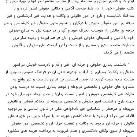
اینترنت و فضای مجازی یا مطالعه برخی از مطالب منتشره در آنها یا تهیه برخی از
کتب حقوقی- خود را به غلط صاحب آگاهی و دانایی حقوقی تصور کرده و با
مداخلۀ ناشایست و ناروا در امور حقوقی و وکالت و هدایت غیر کارشناسی و غیر
حرفه ای امور حقوقی خویش یا دیگران و تنظیم متون حقوقی غیر کارشناسی و غیر
حرفه ای چالش زا- موجبات انحراف خود و آنها را در جهت نیل به منافع حقوقی
خود یا تامین و استیفای حقوقی خویش و آنان فراهم آورده و زمینه ساز بروز
خسارات متعدد مادی و معنوی و از دست رفتنِ فرصت های حقوقی و قانونی
متعدد را می گردند!
" دانشمند پنداری حقوقی و حرفه ای غیر واقع و نادرست خویش در امور
حقوقی و وکالتِ" بسیاری از افراد و نهادینه شدن آن در فرهنگ عمومی بسیاری از
طبقات مردم سبب گردید که ضمن احساس بی نیازی نادرست و غیر واقع به
مشاوره های حقوقی و تخصصی مربوطه و توهم پنداری نسبت به درست بودنِ
نظرات غیر کارشناسی خویش و اصرار نسبت بدان! و تصورِ ایجاد حق برای خود در
جهت طرح و تعقیب امور حقوقی و تخصصی مربوطه در محاکم قضایی و قانونی
مربوطه و صرفنظر از شناسایی حق دادخواهی مقرر در قانون اساسی و نیز توجیه
اقدام غیر حرفه ای خود با هدف کاهش هزینه ها یا صرفه جویی در هزینه های
قانونی و حرفه ای مربوط به وکالت و تعقیب حرفه ای و تخصصی امور حقوقی
مربوطه از سوی وکلای دادگستری و عدم ضرورت به پرداخت هزینه های مشاوره