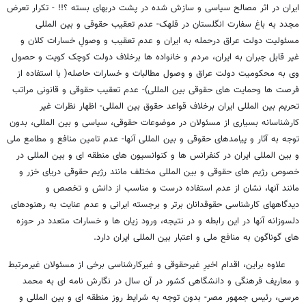
ایران در اثر مصالح سیاسی و سازش شده در پشت دربهای بسته ؟!! - تکرار تعرض
مجدد به باغ سفارت انگلستان در قلهک- عدم تعقیب حقوقی و بین المللی
مسئولیت دولت عراق درحمله به ایران و عدم تعقیب و وصولِ خسارات کلان و
غیر قابل جبران به ایران، مردم و خانواده ها برخلاف دولت کوچک کویت و حصول
وی به محکومیت دولت عراق و وصول مطالبات و خسارات حاصله( با استفاده از
فرصت ها وحمایت های حقوقی بین المللی)- عدم تعقیب حقوقی و قانونی مراتب
تحریم بین المللی ایران برخلاف قواعد حقوق بین المللی- اظهار نظرات غیر
کارشناسانه بسیاری از مسئولان در موضوعات حقوقی، سیاسی و بین المللی، بدون
توجه به آثار و پیامدهای حقوقی و بین المللی آنها- عدم تامین منافع و مطامع ملی
و بین المللی ایران در کنفرانس ها و کنوانسیون های منطقه ای و بین المللی در
خصوص رژیم های حقوقی و بین المللی مختلف مانند رژیم حقوقی دریای خزر و
مانند آنها، نشان از عدم استفاده درست و مناسب از دانش و تخصص و
دیدگاههای کارشناسی حقوقدانان برتر و برجسته ایرانی و عدم عنایت به رهنودهای
دلسوزانه آنها در این رابطه و در نتیجه، ورود زیان ها و خسارات متعدد در حوزه
های گوناگون به منافع ملی و اعتبار بین المللی ایران دارد.
علاوه براین، اقدام اخیرِ غیرحقوقی و غیرکارشناسی برخی از مسئولان غیرمرتبط
و معاریف فرهنگی و دانشگاهی کشور در آن سال در نگارش نامه ای به محمد
مرسی، رئیس جمهور مصر- بدون توجه به شرایط روز منطقه ای و بین المللی و