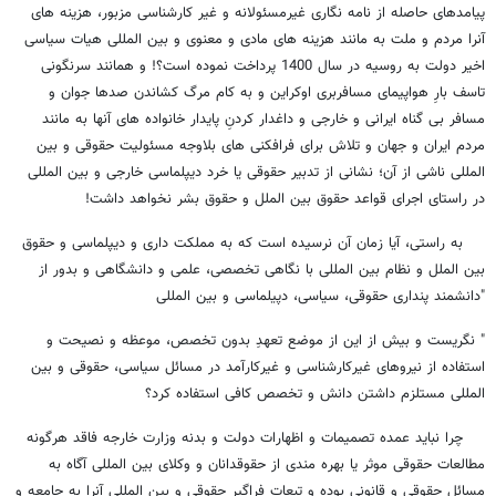
پیامدهای حاصله از نامه نگاری غیرمسئولانه و غیر کارشناسی مزبور، هزینه های
آنرا مردم و ملت به مانند هزینه های مادی و معنوی و بین المللی هیات سیاسی
اخیر دولت به روسیه در سال 1400 پرداخت نموده است؟! و همانند سرنگونی
تاسف بارِ هواپیمای مسافربری اوکراین و به کام مرگ کشاندن صدها جوان و
مسافر بی گناه ایرانی و خارجی و داغدار کردنِ پایدار خانواده های آنها به مانند
مردم ایران و جهان و تلاش برای فرافکنی های بلاوجه مسئولیت حقوقی و بین
المللی ناشی از آن؛ نشانی از تدبیر حقوقی یا خرد دیپلماسی خارجی و بین المللی
در راستای اجرای قواعد حقوق بین الملل و حقوق بشر نخواهد داشت!
به راستی، آیا زمان آن نرسیده است که به مملکت داری و دیپلماسی و حقوق
بین الملل و نظام بین المللی با نگاهی تخصصی، علمی و دانشگاهی و بدور از
"دانشمند پنداری حقوقی، سیاسی، دپیلماسی و بین المللی
" نگریست و بیش از این از موضع تعهدِ بدون تخصص، موعظه و نصیحت و
استفاده از نیروهای غیرکارشناسی و غیرکارآمد در مسائل سیاسی، حقوقی و بین
المللی مستلزم داشتن دانش و تخصص کافی استفاده کرد؟
چرا نباید عمده تصمیمات و اظهارات دولت و بدنه وزارت خارجه فاقد هرگونه
مطالعات حقوقی موثر یا بهره مندی از حقوقدانان و وکلای بین المللی آگاه به
مسائل حقوقی و قانونی بوده و تبعات فراگیر حقوقی و بین المللی آنرا به جامعه و