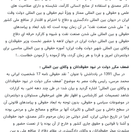
دکتر مصدق و استفاده از منابع انسانی کارآمد، شایسته و دارای صلاحیت های
علمی و حقوقی و بین المللی ممتاز و ویژۀ تیم حقوقی و بین المللی دولت وقت
ایران در دیوان بین المللی دادگستری و دفاعِ با احترام و اقتدار از منافع ملی کشور
و " ملی شدن صنعت نفت" در آن زمان بوده است که باید ابعاد و پیامدهای
حقوقی و بین المللی ملی شدن صنعت نفت و شیوه و کارکرد حرفه ایِ دفاع
حقوقی و بین المللی دولت ایران در دیوان لاهه با حضور نخست وزیر حقوقدان و
وکلای بین المللی شهیرِ دولت وقت ایران؛ آموزه حقوقی و بین المللی مناسبی برای
دولتمردان امروز و فردا و هر زمان گردد، والا آزموده را آزمودن خطاست...!
ضعف مکرر دولت در نبود حقوقدانان و وکلای بین المللی :
در سال 1391 در یادداشتی با عنوان " نقد حقوقی نامه 17 شخصیت ایرانی به
محمد مرسی، رئیس وقت مصر به موضوع "ضعف مکرر دولت در نبود حقوقدانان
و وکلای بین المللی" اشاره گردید و بیان شد؛ در طی چند دهه اخیر، به کرارات
شاهد تصمیمات غیر کارشناسی و اظهار نظر های غیرحقوقی مسئولان و دولتمردان
در موضوعات سیاسی و حقوقی، بدون توجه به ابعاد حقوقی و پیامدهای قانونی آن
در سطح داخلی و بین المللی و تاثیرات آنها بر منافع و مصالح ملی و مردمی بوده
ایم! در تاریخ دولتی ایران، کمتر دولتی جز زمان مرحوم دکتر مصدق، خود حقوقدان
و آشنا با قوانین و حقوق جاری کشور و خارج از آن بوده یا از نعمت حضور و
مشورتِ موثر حقوقدانان و وکلای دادگستری در مقام دفاع از منافع ملی و بین