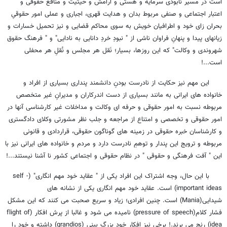
است در مسیر نابودی سرمایه و هستی و آرامش و حیثیت و منافع حقوقی و
اعتبار اجتماعی و صنفی مربوط بدان و هدایت قهری، اجباری و عملی امور حقوقیِ
بحران زای خود و اطرافیان خویش به سوی محاکم قضایی و نیز تحمیل خسارات و
زیانهای پیدا و پنهانِ فراوان ناشی از " نبودِ خردِ دانایی به نادایی" و " فرهنگ حقوق
شهروندی و وکالت" که این روزها، بسیار؛ نَقل هر مجلس و نُقلِ هر محفلی
است...!
این مهم نیز حکایت از نادرست بودنِ دانشمند پنداری بسیاری از افراد و
خانواده های ایرانی به مانند بسیاری از دست اندرکاران و مدیرانِ غیر متخصص
مربوطه نسبت به امور حقوقی و حرفه ای وکالت و مداخلات غیر کارشناسی آنها در
امور حقوقی و تخصصی و امتناع از مراجعه و جلب نظر مشورتی وکلای دادگستری
و کارشناسان خبره حقوقی در زمینه های گوناگون حقوقی، قراردادی و قانونی
مربوطه و ترویج این پندار و توهمِ نادرست دارد و مردم و خانواده های ایرانی نیز با
این " آفت فرهنگی و حقوقی " در نظام حقوقی و اجتماعی کشور نا آشنا نیستند...!
با این حال، وجه اشتراک این افراد یکی از " عقاید خود مهم انگاری" (self -
important ideas) است. عقاید خود مهم انگاری یکی از نشانه های
شیدایی(Mania) است. چنین افرادی؛ زیاد و سریع صحبت می کنند که این مشکل
فشار کلام(pressure of speech) نامیده می شود و غالبا از پرش افکار (flight of
idea) رنج می برند.! برخی نیز افکار خود بزرگ بینی (grandios) داشته و خود را