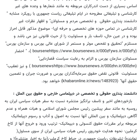
اساس بسیاری از دست اندرکاران مربوطه به مانند شعارها و وعده های غیر
کارشناسی و تبلیغاتی مطروحه در ایام تبلیغاتی ریاست جمهوری با رویکرد مشابه "
دانشمند پنداری حقوقی و تخصصی مردم و مسئولان" و اظهار نظرات غیر
کارشناسی در تمامی حوزه های تخصصی و حرفه ای!- موضوع مذکور قابل احراز
بوده و در عین حال، تاسف بار و مسئولیت زا از حیث قانونی نیز می باشد و
مستلزم "تحقیق و تفحص موثر و مستمر از شورای عالی بورس و سازمان بورس"
(boursenehttps://www.boursenews.ir/000zFyws.ir/000zFy )، " احضار
مسئولان سازمان بورس و الزام به رعایت سیاست قضازدایی"
(boursenewshttps://www.boursenews.ir/000zhn.ir/000zhn ) و نیز تعقیب"
مسئولیت قانونی نقض حقوق سرمایه‌گذاران بورس و ضرورت جبران و تضمین
حقوق آنها" (khabaronline.ir/news/1483923) خواهد بود.
دانشمند پنداری حقوقی و تخصصی در دیپلماسی خارجی و حقوق بین الملل :
بازخوردهای اخیر و تاسف برانگیز منتشره نسبت به سفر هیات سیاسی ایران به
روسیه به مانند سفر پیشین رئیس مجلس شورای اسلامی و هیات همراه و عدم
آگاهی دیپلماتیک و بین المللی آنها نسبت به اصول و آداب و رسوم دپیلماتیک
مربوطه برابر مقررات حقوق کنسولی و دیپماتیک- ترتیب ورود و خروج آنها از کاخ
کرملین- نحوه هدایت خودروی رئیس هیات سیاسی ایران از سوی مسئول(
نماینده) تشریفات ریاست جمهوری در حیاط کاخ کرملین(بنا به اخبار منتشره)! و