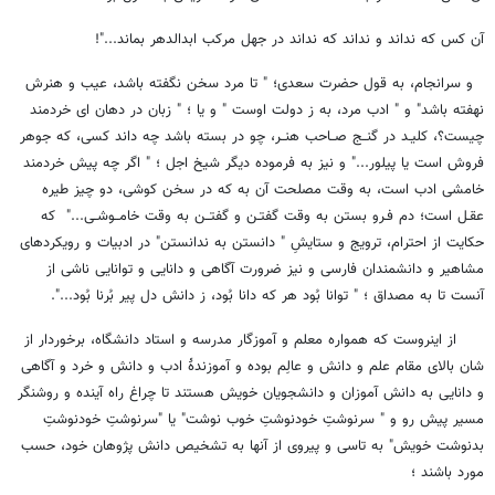
آن کس که نداند و نداند که نداند در جهل مرکب ابدالدهر بماند..."!
و سرانجام، به قول حضرت سعدی؛ " تا مرد سخن نگفته باشد، عیب و هنرش
نهفته باشد" و " ادب مرد، به ز دولت اوست " و یا ؛ " زبان در دهان ای خردمند
چیست؟، کلیـد در گنــج صــاحب هنــر، چو در بسته باشد چه داند کسی، که جوهر
فروش است یا پیلور..." و نیز به فرموده دیگر شیخ اجل ؛ " اگر چه پیش خردمند
خامشی ادب است، به وقت مصلحت آن به که در سخن کوشی، دو چیز طیره
عقـل است؛ دم فـرو بستن به وقت گفتـن و گفتــن به وقت خامــوشـی..." که
حکایت از احترام، ترویج و ستایشِ " دانستن به ندانستن" در ادبیات و رویکردهای
مشاهیر و دانشمندان فارسی و نیز ضرورت آگاهی و دانایی و توانایی ناشی از
آنست تا به مصداق ؛ " توانا بُود هر که دانا بُود، ز دانش دل پیر بُرنا بُود...".
از اینروست که همواره معلم و آموزگار مدرسه و استاد دانشگاه، برخوردار از
شان بالای مقام علم و دانش و عالِم بوده و آموزندۀ ادب و دانش و خرد و آگاهی
و دانایی به دانش آموزان و دانشجویان خویش هستند تا چراغ راه آینده و روشنگر
مسیر پیش رو و " سرنوشتِ خودنوشتِ خوب نوشت" یا "سرنوشتِ خودنوشتِ
بدنوشت خویش" به تاسی و پیروی از آنها به تشخیص دانش پژوهان خود، حسب
مورد باشند ؛