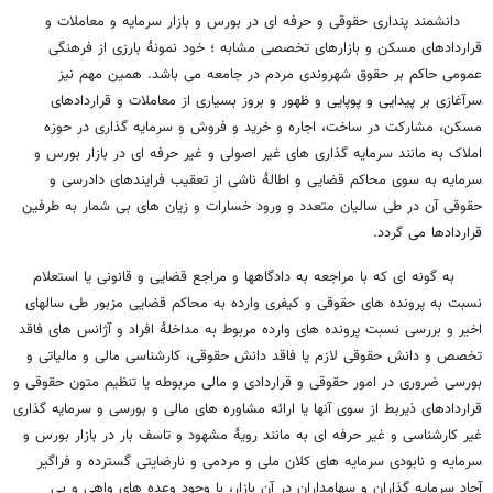
دانشمند پنداری حقوقی و حرفه ای در بورس و بازار سرمایه و معاملات و
قراردادهای مسکن و بازارهای تخصصی مشابه ؛ خود نمونۀ بارزی از فرهنگی
عمومی حاکم بر حقوق شهروندی مردم در جامعه می باشد. همین مهم نیز
سرآغازی بر پیدایی و پوپایی و ظهور و بروز بسیاری از معاملات و قراردادهای
مسکن، مشارکت در ساخت، اجاره و خرید و فروش و سرمایه گذاری در حوزه
املاک به مانند سرمایه گذاری های غیر اصولی و غیر حرفه ای در بازار بورس و
سرمایه به سوی محاکم قضایی و اطالۀ ناشی از تعقیب فرایندهای دادرسی و
حقوقی آن در طی سالیان متعدد و ورود خسارات و زیان های بی شمار به طرفین
قراردادها می گردد.
به گونه ای که با مراجعه به دادگاهها و مراجع قضایی و قانونی یا استعلام
نسبت به پرونده های حقوقی و کیفری وارده به محاکم قضایی مزبور طی سالهای
اخیر و بررسی نسبت پرونده های وارده مربوط به مداخلۀ افراد و آژانس های فاقد
تخصص و دانش حقوقی لازم یا فاقد دانش حقوقی، کارشناسی مالی و مالیاتی و
بورسی ضروری در امور حقوقی و قراردادی و مالی مربوطه یا تنظیم متون حقوقی و
قراردادهای ذیربط از سوی آنها یا ارائه مشاوره های مالی و بورسی و سرمایه گذاری
غیر کارشناسی و غیر حرفه ای به مانند رویۀ مشهود و تاسف بار در بازار بورس و
سرمایه و نابودی سرمایه های کلان ملی و مردمی و نارضایتی گسترده و فراگیر
آحاد سرمایه گذاران و سهامداران در آن بازار، با وجود وعده های واهی و بی