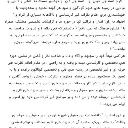
" افرادِ همه چی خوان" و " همه چی دان" و خودباور نسبت به آگاهی و دانایی و
توانایی در زمینه های علوم گوناگون و نبودِ هر گونه تحدید و محدودیت یا
خویشتنداری برای اعلام نظرات غیر کارشناسی و ناآگاهانه بسیاری از افراد و "
اجتهاد به رای" آسان و فراگیر آنها در حوزه ها و گرایشات تخصصی مختلف، همراه
با " فقدانِ فرهنگ نه نمی دانم" ( دانستم که نمی دانم ) و ضرورت مراجعه به
کارشناس و متخصص مربوطه، سبب گردیده که "تخصص در جامعه ایرانی، به
سان پیاده رویی مانَد که برای ورود و خروج بدان، نیازمند هیچگونه مجوزی
نباشد..." !
هر کس نوعاًًَ خود را مجتهد و آگاه و دانا و صاحب نظر و فضل در تمامی حوزه
های تخصصی و کارشناسی دیده و یافته و به راحتی ، در مقام اعلام نظرات غیر
حرفه ای و غیر تخصصی در زمینه های فنی و تخصصی گوناگون برآمده و یا به
تصورِ یک جستجوی ساده در فضای مجازی و اینترنت ؛ خویش را واجد آگاهی و
دانایی لازم برای اعلام نظر و دخالت در حوزه های علمی و تخصصی مربوطه به
مانند رشته حقوق و امور حقوقی و حرفه ای وکالت و سایر حوزه های فنی و
کارشناسی مربوطه دیده و می داند و بر مواضعِ غیر کارشناسی خود نیز اصرار و
ابرام می ورزد...!
بر این اساس، " دانشمندپنداری حقوقی شهروندان در امور حقوقی و حرفه ای
وکالت" به مانند رویکرد مشابه آن در حوزه های علوم مختلف و نهادینه شدنِ