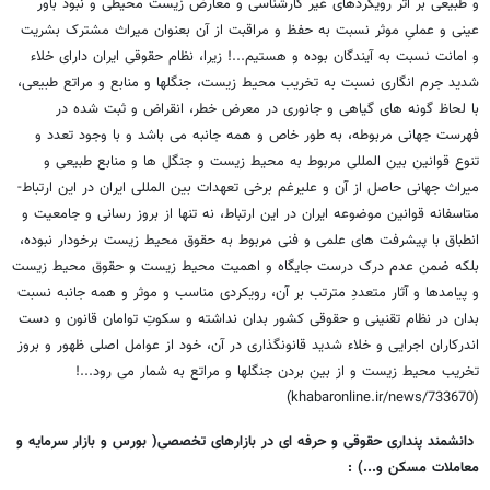
و طبیعی بر اثر رویکردهای غیر کارشناسی و معارض زیست محیطی و نبود باور
عینی و عملیِ موثر نسبت به حفظ و مراقبت از آن بعنوان میراث مشترک بشریت
و امانت نسبت به آیندگان بوده و هستیم...! زیرا، نظام حقوقی ایران دارای خلاء
شدید جرم انگاری نسبت به تخریب محیط زیست، جنگلها و منابع و مراتع طبیعی،
با لحاظ گونه های گیاهی و جانوری در معرض خطر، انقراض و ثبت شده در
فهرست جهانی مربوطه، به طور خاص و همه جانبه می باشد و با وجود تعدد و
تنوع قوانین بین المللی مربوط به محیط زیست و جنگل ها و منابع طبیعی و
میراث جهانی حاصل از آن و علیرغم برخی تعهدات بین المللی ایران در این ارتباط-
متاسفانه قوانین موضوعه ایران در این ارتباط، نه تنها از بروز رسانی و جامعیت و
انطباق با پیشرفت های علمی و فنی مربوط به حقوق محیط زیست برخودار نبوده،
بلکه ضمن عدم درک درست جایگاه و اهمیت محیط زیست و حقوق محیط زیست
و پیامدها و آثار متعددِ مترتب بر آن، رویکردی مناسب و موثر و همه جانبه نسبت
بدان در نظام تقنینی و حقوقی کشور بدان نداشته و سکوتِ توامان قانون و دست
اندرکاران اجرایی و خلاء شدید قانونگذاری در آن، خود از عوامل اصلی ظهور و بروز
تخریب محیط زیست و از بین بردن جنگلها و مراتع به شمار می رود...!
(khabaronline.ir/news/733670)
دانشمند پنداری حقوقی و حرفه ای در بازارهای تخصصی( بورس و بازار سرمایه و
معاملات مسکن و...) :