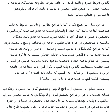
قانونی ذیربط اشاره و تاکید گردد!! یا اعلام نظرات مطروحه نمایندگان مربوطه در
سخنان خویش در صحن علنی مجلس و دولت و مانند آن فاقد رویکردهای
کارشناسی و حقوقی مبنایی باشد...!
در این میان نیز هیچ یک از آنها یا مراجع نظارتی و بازرسی مربوط به تائید
صلاحیت آنها به مانند آنان خود را پاسخگو نسبت به عدم صلاحیت کارشناسی و
تخصصی و علمی و حقوقی آنها و شفاف سازی نسبت به عدم تائید نخبگان
شایسته و متخصص در حوزه های علمی و حرفه ای مختلف و منع و تحدید ورود
آنها به مراجع قانونگذاری و دولتی نبینند و ندانند...! و پس از پایان هر دولت-
دولت جدید نیز با فرافکنی مسئولیت و جایگاه خویش نسبت به کارکرد دولت
پیشین، در مقام توجیه خود و وضعیت موجود تحت مدیریت خویش در کشور و
عدم تعقیب مسئولیت قانونی دولت قبلی و تکرار این روندِ متعارف در جامعه
ایرانی و سیاسی آن بر میآید ؛ به راستی که شاید باید گفت ؛ " از طلا بودن
پشیمان گشته ایم، مرحمت فرما و ما را مِس نما..." !
ترتیب مذکور در بسیاری از مراجع قانونی و تصمیم گیری نیز مبتنی بر رویکردی
مشابه هست و برخی از مراجع تصمیم گیری و قانونگذاری به مانند مجلس شورای
اسلامی و دولت و نهادهای مشابه نیز با وجود عدم تخصص در بسیاری از حوزه
های موضوعی در دستور بررسی و تصویب خود، نوعاً در مقام تصویب طرح ها و